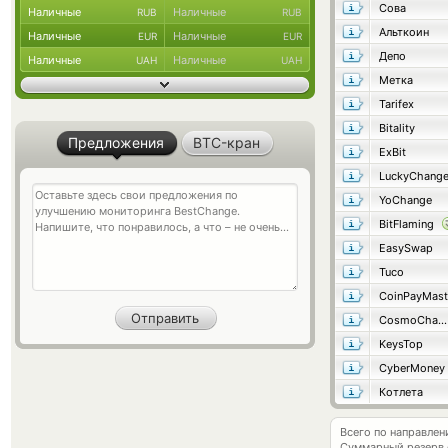
Сова
Наличные
Наличные
RUB
RUB
Альткоин
Наличные
Наличные
EUR
EUR
Депо
Наличные
Наличные
UAH
UAH
Метка
Tarifex
Bitality
Предложения
BTC-кран
ExBit
LuckyChang
YoChange
BitFlaming
EasySwap
Tuco
CoinPayMast
CosmoChanger
KeysTop
CyberMoney
Котлета
Всего по направле
Суммарный резерв