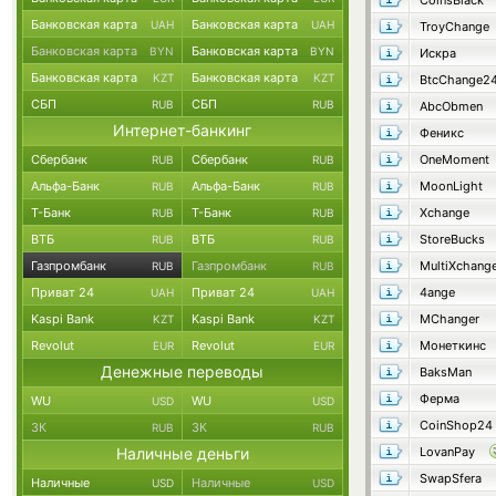
CoinsBlack
Банковская карта
Банковская карта
UAH
UAH
TroyChange
Банковская карта
Банковская карта
BYN
BYN
Искра
Банковская карта
Банковская карта
KZT
KZT
BtcChange2
СБП
СБП
RUB
RUB
AbcObmen
Интернет-банкинг
Феникс
Сбербанк
Сбербанк
OneMoment
RUB
RUB
Альфа-Банк
Альфа-Банк
MoonLight
RUB
RUB
Т-Банк
Т-Банк
Xchange
RUB
RUB
ВТБ
ВТБ
StoreBucks
RUB
RUB
Газпромбанк
Газпромбанк
MultiXchang
RUB
RUB
Приват 24
Приват 24
4ange
UAH
UAH
Kaspi Bank
Kaspi Bank
MChanger
KZT
KZT
Revolut
Revolut
Монеткинс
EUR
EUR
Денежные переводы
BaksMan
Ферма
WU
WU
USD
USD
CoinShop24
ЗК
ЗК
RUB
RUB
Наличные деньги
LovanPay
SwapSfera
Наличные
Наличные
USD
USD