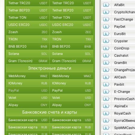
Tether TRC20
Tether TRC20
USDT
USDT
AlfaBit
Tether BEP20
Tether BEP20
USDT
USDT
CryptoXchan
Tether TON
Tether TON
USDT
USDT
FastChange
USDC ERC20
USDC ERC20
USDC
USDC
PayGet
Zcash
Zcash
ZEC
ZEC
EuroBit
TRON
TRON
TRX
TRX
Crypster
BNB BEP20
BNB BEP20
BNB
BNB
CoinDrop
Solana
Solana
SOL
SOL
Cashalot
Gram (Toncoin)
Gram (Toncoin)
GRAM
GRAM
GramBit
Электронные деньги
ChangeProje
WebMoney
WebMoney
WMZ
WMZ
AllCash
ЮMoney
ЮMoney
RUB
RUB
Paxbit
PayPal
PayPal
USD
USD
E-Change
Volet
Volet
USD
USD
ProstovCash
Alipay
Alipay
CNY
CNY
AlpinaEx
Банковские счета и карты
RoyalCash
Банковская карта
Банковская карта
USD
USD
БухтаОбмен
Банковская карта
Банковская карта
RUB
RUB
SpbWMCash
Банковская карта
Банковская карта
EUR
EUR