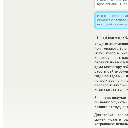
Курс обмена
ETH/R
Некоторые из пред
обменов с расчето
выгодный обмен дл
Об обмене G
Каждый из обменник
Криптовалюта Ether
метки, которые быв
интересующего вас 
перешли на вебсайт
администратору сай
работы сайта-обме
тогда вам должны п
network все-таки н
своевременно прин
исключить его из л
Зачастую получаетс
обменного пункта ч
возникают трудност
Для правильного ра
момент можете под
устраивают, испол