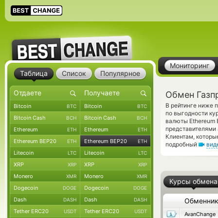
Мониторинг
Таблица
Список
Популярное
Обмен Газп
В рейтинге ниже 
Bitcoin
Bitcoin
BTC
BTC
по выгодности ку
Bitcoin Cash
Bitcoin Cash
BCH
BCH
валюты Ethereum 
представителями
Ethereum
Ethereum
ETH
ETH
Клиентам, которы
Ethereum BEP20
Ethereum BEP20
ETH
ETH
подробный
вид
Litecoin
Litecoin
LTC
LTC
XRP
XRP
XRP
XRP
Monero
Monero
XMR
XMR
Курсы обмена
Dogecoin
Dogecoin
DOGE
DOGE
Dash
Dash
DASH
DASH
Обменни
Tether ERC20
Tether ERC20
USDT
USDT
AvanChange