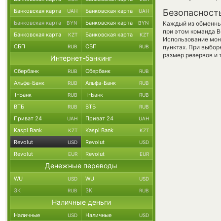
Банковская карта
Банковская карта
Безопасност
UAH
UAH
Банковская карта
Банковская карта
BYN
BYN
Каждый из обменны
при этом команда 
Банковская карта
Банковская карта
KZT
KZT
Использование мон
СБП
СБП
RUB
RUB
пунктах. При выбор
размер резервов и 
Интернет-банкинг
Сбербанк
Сбербанк
RUB
RUB
Альфа-Банк
Альфа-Банк
RUB
RUB
Т-Банк
Т-Банк
RUB
RUB
ВТБ
ВТБ
RUB
RUB
Приват 24
Приват 24
UAH
UAH
Kaspi Bank
Kaspi Bank
KZT
KZT
Revolut
Revolut
USD
USD
Revolut
Revolut
EUR
EUR
Денежные переводы
WU
WU
USD
USD
ЗК
ЗК
RUB
RUB
Наличные деньги
Наличные
Наличные
USD
USD