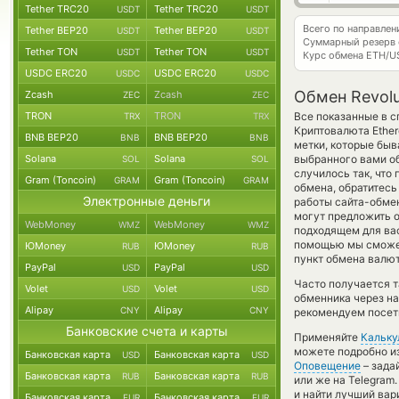
Tether TRC20
Tether TRC20
USDT
USDT
Всего по направлен
Tether BEP20
Tether BEP20
USDT
USDT
Суммарный резерв
Tether TON
Tether TON
USDT
USDT
Курс обмена
ETH/U
USDC ERC20
USDC ERC20
USDC
USDC
Обмен Revolu
Zcash
Zcash
ZEC
ZEC
TRON
TRON
Все показанные в с
TRX
TRX
Криптовалюта Ether
BNB BEP20
BNB BEP20
BNB
BNB
метки, которые быв
Solana
Solana
выбранного вами об
SOL
SOL
случилось так, что
Gram (Toncoin)
Gram (Toncoin)
GRAM
GRAM
обмена, обратитесь
Электронные деньги
работы сайта-обме
могут предложить о
WebMoney
WebMoney
WMZ
WMZ
подходящем для вас
помощью мы сможем
ЮMoney
ЮMoney
RUB
RUB
пункт обмена валют
PayPal
PayPal
USD
USD
Часто получается т
Volet
Volet
USD
USD
обменника через на
Alipay
Alipay
CNY
CNY
рекомендуем посети
Банковские счета и карты
Применяйте
Кальку
можете подробно и
Банковская карта
Банковская карта
USD
USD
Оповещение
– зада
Банковская карта
Банковская карта
RUB
RUB
или же на Telegram
и найти лучший вар
Банковская карта
Банковская карта
EUR
EUR