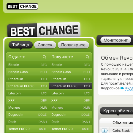
Мониторинг
Таблица
Список
Популярное
Обмен Revol
С помощью нашего
Bitcoin
Bitcoin
BTC
BTC
→
Revolut USD
Eth
Bitcoin Cash
Bitcoin Cash
BCH
BCH
внимание и резер
тщательную прове
Ethereum
Ethereum
ETH
ETH
Для посетителей,
Ethereum BEP20
Ethereum BEP20
ETH
ETH
подробное
вид
Litecoin
Litecoin
LTC
LTC
XRP
XRP
XRP
XRP
Monero
Monero
XMR
XMR
Курсы обмена
Dogecoin
Dogecoin
DOGE
DOGE
Dash
Dash
DASH
DASH
Обменни
Tether ERC20
Tether ERC20
USDT
USDT
CoinsBlack