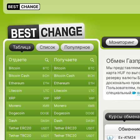
Мониторинг
Таблица
Список
Популярное
Обмен Газп
Мы представляем 
Bitcoin
Bitcoin
BTC
BTC
карта HUF по выг
Bitcoin Cash
Bitcoin Cash
BCH
BCH
резерву валюты Б
досконально пров
Ethereum
Ethereum
ETH
ETH
Пользователям, п
Litecoin
Litecoin
LTC
LTC
специальный
в
XRP
XRP
XRP
XRP
Monero
Monero
XMR
XMR
Dogecoin
Dogecoin
DOGE
DOGE
Курсы обмена
Dash
Dash
DASH
DASH
Tether ERC20
Tether ERC20
USDT
USDT
Обменни
Tether TRC20
Tether TRC20
USDT
USDT
Ex-ATM24