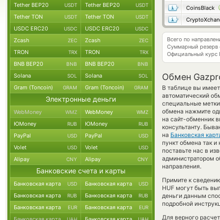
Tether BEP20
Tether BEP20
USDT
USDT
CoinsBlack
Tether TON
Tether TON
USDT
USDT
CryptoXchan
USDC ERC20
USDC ERC20
USDC
USDC
Всего по направле
Zcash
Zcash
ZEC
ZEC
Суммарный резерв
TRON
TRON
TRX
TRX
Официальный курс
BNB BEP20
BNB BEP20
BNB
BNB
Обмен Gazpr
Solana
Solana
SOL
SOL
Gram (Toncoin)
Gram (Toncoin)
В таблице вы имеет
GRAM
GRAM
автоматический об
Электронные деньги
специальные метки,
обмена нажмите оди
WebMoney
WebMoney
WMZ
WMZ
на сайт-обменник в
ЮMoney
ЮMoney
RUB
RUB
консультанту. Быва
на
Банковская карт
PayPal
PayPal
USD
USD
пункт обмена так и 
Volet
Volet
USD
USD
поставьте нас в и
администратором об
Alipay
Alipay
CNY
CNY
направления.
Банковские счета и карты
Примите к сведению
Банковская карта
Банковская карта
USD
USD
HUF могут быть выг
Банковская карта
Банковская карта
деньги данным спо
RUB
RUB
подробной инструкц
Банковская карта
Банковская карта
EUR
EUR
Для верного расчет
Банковская карта
Банковская карта
UAH
UAH