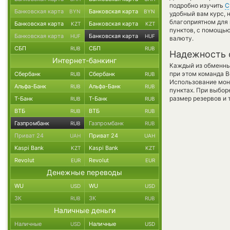
подробно изучить
С
Банковская карта
Банковская карта
BYN
BYN
удобный вам курс, 
благоприятном для 
Банковская карта
Банковская карта
KZT
KZT
пунктов, с помощь
Банковская карта
Банковская карта
HUF
HUF
валюту.
СБП
СБП
RUB
RUB
Надежность 
Интернет-банкинг
Каждый из обменны
при этом команда 
Сбербанк
Сбербанк
RUB
RUB
Использование мон
Альфа-Банк
Альфа-Банк
RUB
RUB
пунктах. При выбор
размер резервов и 
Т-Банк
Т-Банк
RUB
RUB
ВТБ
ВТБ
RUB
RUB
Газпромбанк
Газпромбанк
RUB
RUB
Приват 24
Приват 24
UAH
UAH
Kaspi Bank
Kaspi Bank
KZT
KZT
Revolut
Revolut
EUR
EUR
Денежные переводы
WU
WU
USD
USD
ЗК
ЗК
RUB
RUB
Наличные деньги
Наличные
Наличные
USD
USD