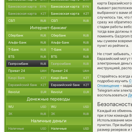
карта Евразийского
Банковская карта
Банковская карта
BYN
BYN
бывают расположены
выбранного вами об
Банковская карта
Банковская карта
KZT
KZT
случилось так, что
СБП
СБП
RUB
RUB
сразу же обратитес
стадии работы веб
Интернет-банкинг
тогда вам должны п
Сбербанк
Сбербанк
RUB
RUB
поменять Gazprom b
мы сумеем вовремя
Альфа-Банк
Альфа-Банк
RUB
RUB
пункт из рейтинга.
Т-Банк
Т-Банк
RUB
RUB
Не стоит забывать,
ВТБ
ВТБ
RUB
RUB
Евразийский могут 
электронные деньги
Газпромбанк
Газпромбанк
RUB
RUB
инструкцией, распо
Приват 24
Приват 24
UAH
UAH
Старайтесь всегда
Kaspi Bank
Kaspi Bank
KZT
KZT
подробно изучить
С
Евразийский банк
Евразийский банк
KZT
KZT
Оповещение
– зада
Telegram или элект
Revolut
Revolut
EUR
EUR
воспользоваться
Д
Денежные переводы
Безопасност
WU
WU
USD
USD
Каждый из обменны
ЗК
ЗК
RUB
RUB
при этом команда 
Использование мон
Наличные деньги
пунктах. При выбор
Наличные
Наличные
USD
USD
размер резервов и 