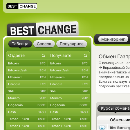
Мониторинг
Таблица
Список
Популярное
Обмен Газп
С помощью нашего
Bitcoin
Bitcoin
BTC
BTC
→
Евразийский ба
Bitcoin Cash
Bitcoin Cash
BCH
BCH
внимание также и
предлагаемые на 
Ethereum
Ethereum
ETH
ETH
Если вы пользует
Litecoin
Litecoin
LTC
LTC
подробно рассказ
XRP
XRP
XRP
XRP
Monero
Monero
XMR
XMR
Dogecoin
Dogecoin
DOGE
DOGE
Курсы обмена
Dash
Dash
DASH
DASH
Tether ERC20
Tether ERC20
USDT
USDT
Обменни
Tether TRC20
Tether TRC20
USDT
USDT
Rim-Exchan