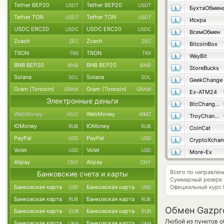
Tether BEP20
Tether BEP20
USDT
USDT
БухтаОбмен
Tether TON
Tether TON
USDT
USDT
Искра
USDC ERC20
USDC ERC20
USDC
USDC
ВсемОбмен
Zcash
Zcash
ZEC
ZEC
BitcoinBox
TRON
TRON
TRX
TRX
WayBit
BNB BEP20
BNB BEP20
BNB
BNB
StoreBucks
Solana
Solana
SOL
SOL
GeekChange
Gram (Toncoin)
Gram (Toncoin)
GRAM
GRAM
Ex-ATM24
Электронные деньги
BtcChange24
WebMoney
WebMoney
WMZ
WMZ
TroyChange
ЮMoney
ЮMoney
RUB
RUB
CoinCat
PayPal
PayPal
USD
USD
CryptoXchan
Volet
Volet
USD
USD
More-Ex
Alipay
Alipay
CNY
CNY
Всего по направле
Банковские счета и карты
Суммарный резерв
Банковская карта
Банковская карта
Официальный курс
USD
USD
Банковская карта
Банковская карта
RUB
RUB
Обмен Gazpr
Банковская карта
Банковская карта
EUR
EUR
Любой из пунктов о
Банковская карта
Банковская карта
UAH
UAH