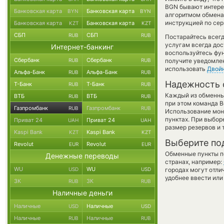
BGN бывают интерес
Банковская карта
Банковская карта
BYN
BYN
алгоритмом обмена 
инструкцией по сер
Банковская карта
Банковская карта
KZT
KZT
СБП
СБП
RUB
RUB
Постарайтесь всег
услугам всегда до
Интернет-банкинг
воспользуйтесь фу
Сбербанк
Сбербанк
RUB
RUB
получите уведомлен
использовать
Двой
Альфа-Банк
Альфа-Банк
RUB
RUB
Надежность 
Т-Банк
Т-Банк
RUB
RUB
Каждый из обменны
ВТБ
ВТБ
RUB
RUB
при этом команда 
Газпромбанк
Газпромбанк
RUB
RUB
Использование мон
пунктах. При выбор
Приват 24
Приват 24
UAH
UAH
размер резервов и 
Kaspi Bank
Kaspi Bank
KZT
KZT
Выберите по
Revolut
Revolut
EUR
EUR
Обменные пункты по
Денежные переводы
странах, например:
WU
WU
USD
USD
городах могут отли
удобнее ввести или
ЗК
ЗК
RUB
RUB
Наличные деньги
Наличные
Наличные
USD
USD
Наличные
Наличные
RUB
RUB