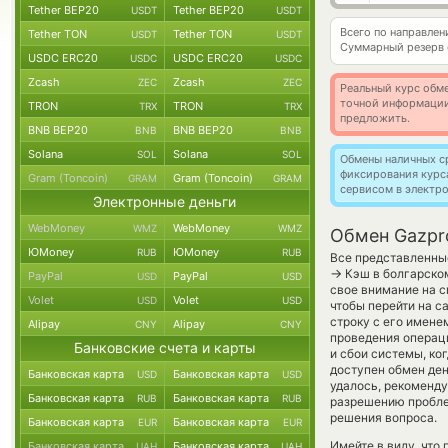
Tether BEP20
Tether BEP20
USDT
USDT
Всего по направле
Tether TON
Tether TON
USDT
USDT
Суммарный резерв
USDC ERC20
USDC ERC20
USDC
USDC
Zcash
Zcash
ZEC
ZEC
Реальный курс обме
точной информации
TRON
TRON
TRX
TRX
предложить.
BNB BEP20
BNB BEP20
BNB
BNB
Solana
Solana
SOL
SOL
Обмены наличных с
фиксирования курс
Gram (Toncoin)
Gram (Toncoin)
GRAM
GRAM
сервисом в электр
Электронные деньги
WebMoney
WebMoney
WMZ
WMZ
Обмен Gazpr
ЮMoney
ЮMoney
RUB
RUB
Все представленные
→
Кэш в болгарском
PayPal
PayPal
USD
USD
свое внимание на с
Volet
Volet
USD
USD
чтобы перейти на с
строку с его имене
Alipay
Alipay
CNY
CNY
проведения операци
Банковские счета и карты
и сбои системы, ко
доступен обмен дене
Банковская карта
Банковская карта
USD
USD
удалось, рекоменду
Банковская карта
Банковская карта
RUB
RUB
разрешению проблем
решения вопроса.
Банковская карта
Банковская карта
EUR
EUR
Имейте в виду, что
Банковская карта
Банковская карта
UAH
UAH