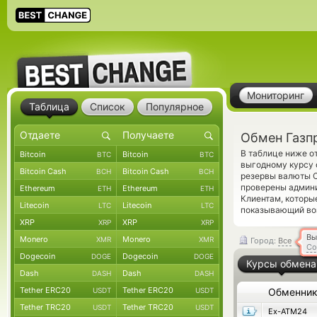
Мониторинг
Таблица
Список
Популярное
Обмен Газп
В таблице ниже 
Bitcoin
Bitcoin
BTC
BTC
выгодному курсу 
Bitcoin Cash
Bitcoin Cash
BCH
BCH
резервы валюты C
проверены админ
Ethereum
Ethereum
ETH
ETH
Клиентам, которы
Litecoin
Litecoin
LTC
LTC
показывающий воз
XRP
XRP
XRP
XRP
Вы
Monero
Monero
XMR
XMR
Город:
Все
Со
Dogecoin
Dogecoin
DOGE
DOGE
Курсы обмена
Dash
Dash
DASH
DASH
Tether ERC20
Tether ERC20
USDT
USDT
Обменни
Tether TRC20
Tether TRC20
USDT
USDT
Ex-ATM24