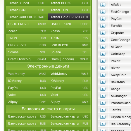
Tether BEP20
Tether BEP20
USDT
USDT
AlfaBit
Tether TON
Tether TON
USDT
USDT
FastChange
Tether Gold ERC20
Tether Gold ERC20
XAUT
XAUT
PayGet
USDC ERC20
USDC ERC20
USDC
USDC
EuroBit
Zcash
Zcash
ZEC
ZEC
Crypster
TRON
TRON
TRX
TRX
GeekChange
BNB BEP20
BNB BEP20
BNB
BNB
AllCash
Solana
Solana
SOL
SOL
CoinDrop
Gram (Toncoin)
Gram (Toncoin)
GRAM
GRAM
Paxbit
Электронные деньги
Bixter
WebMoney
WebMoney
WMZ
WMZ
SwapCoin
ЮMoney
ЮMoney
RUB
RUB
BaksMan
PayPal
PayPal
USD
USD
4ange
Volet
Volet
USD
USD
MChanger
Alipay
Alipay
CNY
CNY
ProstovCash
Банковские счета и карты
Tarifex
Банковская карта
Банковская карта
USD
USD
CrystalMone
Банковская карта
Банковская карта
RUB
RUB
BlaBlaMoney
Банковская карта
Банковская карта
EUR
EUR