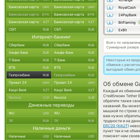
Xchange
Банковская карта
Банковская карта
UAH
UAH
RoyalCash
Банковская карта
Банковская карта
BYN
BYN
24PayBank
Банковская карта
Банковская карта
KZT
KZT
BitFlaming
СБП
СБП
RUB
RUB
ExBit
Интернет-банкинг
Всего по направле
Сбербанк
Сбербанк
RUB
RUB
Суммарный резерв
Альфа-Банк
Альфа-Банк
RUB
RUB
Т-Банк
Т-Банк
Некоторые из пред
RUB
RUB
обменов с расчето
ВТБ
ВТБ
RUB
RUB
выгодный обмен дл
Газпромбанк
Газпромбанк
RUB
RUB
Приват 24
Приват 24
UAH
UAH
Об обмене G
Kaspi Bank
Kaspi Bank
KZT
KZT
Каждый из обменник
Стейблкоин Tether 
Revolut
Revolut
EUR
EUR
обратите также сво
Денежные переводы
названий. Вы может
мышкой по строке с
WU
WU
USD
USD
вам нужно обратить
ЗК
ЗК
трудности и на дан
RUB
RUB
ERC20 (XAUT)
невоз
Наличные деньги
пункт так и не обме
поможет нам своев
Наличные
Наличные
USD
USD