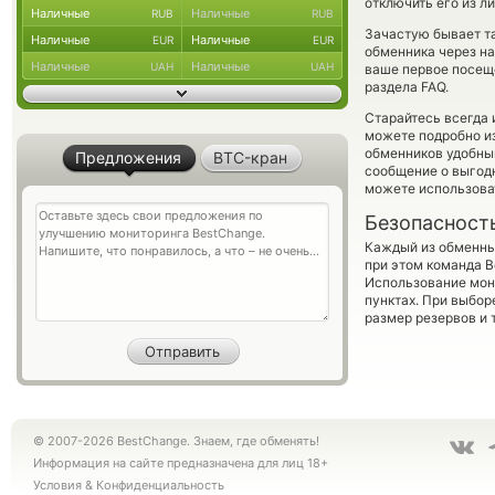
отключить его из л
Наличные
Наличные
RUB
RUB
Зачастую бывает та
Наличные
Наличные
EUR
EUR
обменника через на
Наличные
Наличные
UAH
UAH
ваше первое посещ
раздела FAQ.
Старайтесь всегда
можете подробно и
обменников удобный
Предложения
BTC-кран
сообщение о выгодн
можете использов
Безопасност
Каждый из обменны
при этом команда 
Использование мон
пунктах. При выбор
размер резервов и 
© 2007-2026 BestChange. Знаем, где обменять!
Информация на сайте предназначена для лиц 18+
Условия
&
Конфиденциальность