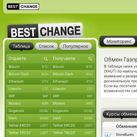
Мониторинг
Таблица
Список
Популярное
Обмен Газп
В таблице ниже у
Bitcoin
Bitcoin
BTC
BTC
(XAUT) по наилуч
Bitcoin Cash
Bitcoin Cash
BCH
BCH
внимание и резер
доскональную про
Ethereum
Ethereum
ETH
ETH
Если вы посетили
Litecoin
Litecoin
LTC
LTC
возможностях сай
XRP
XRP
XRP
XRP
Monero
Monero
XMR
XMR
Dogecoin
Dogecoin
DOGE
DOGE
Курсы обмена
Dash
Dash
DASH
DASH
Tether ERC20
Tether ERC20
USDT
USDT
Обменни
Tether TRC20
Tether TRC20
USDT
USDT
StoreBucks