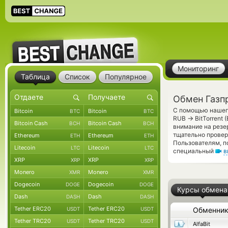
Мониторинг
Таблица
Список
Популярное
Обмен Газпр
С помощью нашего
Bitcoin
Bitcoin
BTC
BTC
→
RUB
BitTorrent
Bitcoin Cash
Bitcoin Cash
BCH
BCH
внимание на резе
тщательно прове
Ethereum
Ethereum
ETH
ETH
Пользователям, п
Litecoin
Litecoin
LTC
LTC
специальный
в
XRP
XRP
XRP
XRP
Monero
Monero
XMR
XMR
Dogecoin
Dogecoin
DOGE
DOGE
Курсы обмена
Dash
Dash
DASH
DASH
Tether ERC20
Tether ERC20
USDT
USDT
Обменни
Tether TRC20
Tether TRC20
USDT
USDT
AlfaBit