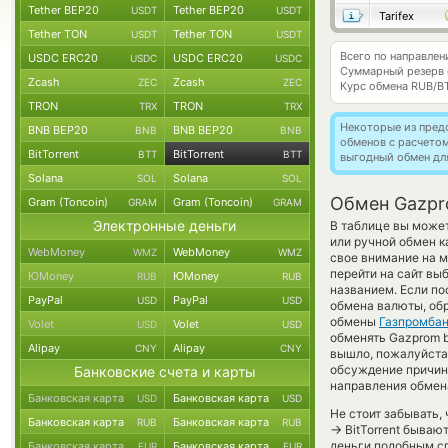
Tether BEP20
Tether BEP20
USDT
USDT
Tarifex
Tether TON
Tether TON
USDT
USDT
Всего по направле
USDC ERC20
USDC ERC20
USDC
USDC
Суммарный резерв
Zcash
Zcash
ZEC
ZEC
Курс обмена
RUB/B
TRON
TRON
TRX
TRX
Некоторые из пред
BNB BEP20
BNB BEP20
BNB
BNB
обменов с расчето
BitTorrent
BitTorrent
BTT
BTT
выгодный обмен дл
Solana
Solana
SOL
SOL
Обмен Gazpro
Gram (Toncoin)
Gram (Toncoin)
GRAM
GRAM
Электронные деньги
В таблице вы может
или ручной обмен к
WebMoney
WebMoney
WMZ
WMZ
свое внимание на м
перейти на сайт вы
ЮMoney
ЮMoney
RUB
RUB
названием. Если по
PayPal
PayPal
USD
USD
обмена валюты, обр
обмены
Газпромба
Volet
Volet
USD
USD
обменять Gazprom b
Alipay
Alipay
CNY
CNY
вышло, пожалуйста
обсуждение причины
Банковские счета и карты
направления обмен
Банковская карта
Банковская карта
USD
USD
Не стоит забывать,
Банковская карта
Банковская карта
RUB
RUB
→
BitTorrent бываю
деньги подобным сп
Банковская карта
Банковская карта
EUR
EUR