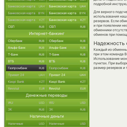
подробной инструкц
Банковская карта
Банковская карта
UAH
UAH
Для верного подсче
Банковская карта
Банковская карта
BYN
BYN
использования наше
Банковская карта
Банковская карта
KZT
KZT
резервов. Если обм
и при появлении не
СБП
СБП
RUB
RUB
обменники отсутств
Интернет-банкинг
обменов при помощ
Сбербанк
Сбербанк
RUB
RUB
Надежность 
Альфа-Банк
Альфа-Банк
RUB
RUB
Каждый из обменны
при этом команда 
Т-Банк
Т-Банк
RUB
RUB
Использование мон
ВТБ
ВТБ
RUB
RUB
пунктах. При выбор
размер резервов и 
Газпромбанк
Газпромбанк
RUB
RUB
Приват 24
Приват 24
UAH
UAH
Kaspi Bank
Kaspi Bank
KZT
KZT
Revolut
Revolut
EUR
EUR
Денежные переводы
WU
WU
USD
USD
ЗК
ЗК
RUB
RUB
Наличные деньги
Наличные
Наличные
USD
USD