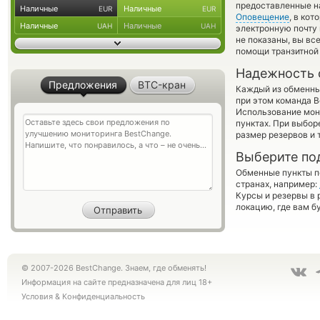
предоставленные н
Наличные
Наличные
EUR
EUR
Оповещение
, в ко
Наличные
Наличные
UAH
UAH
электронную почту 
не показаны, вы вс
помощи транзитной
Надежность 
Предложения
BTC-кран
Каждый из обменны
при этом команда 
Использование мон
пунктах. При выбор
размер резервов и 
Выберите по
Обменные пункты по
странах, например:
Курсы и резервы в 
локацию, где вам б
© 2007-2026 BestChange. Знаем, где обменять!
Информация на сайте предназначена для лиц 18+
Условия
&
Конфиденциальность