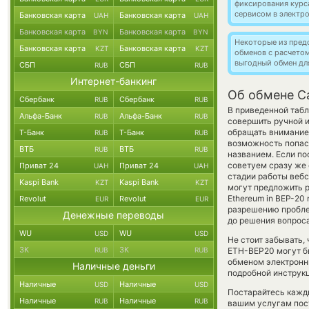
фиксирования курс
сервисом в электр
Банковская карта
Банковская карта
UAH
UAH
Банковская карта
Банковская карта
BYN
BYN
Некоторые из пред
Банковская карта
Банковская карта
KZT
KZT
обменов с расчето
выгодный обмен дл
СБП
СБП
RUB
RUB
Интернет-банкинг
Об обмене C
Сбербанк
Сбербанк
RUB
RUB
В приведенной табл
Альфа-Банк
Альфа-Банк
RUB
RUB
совершить ручной 
обращать внимание 
Т-Банк
Т-Банк
RUB
RUB
возможность попаст
ВТБ
ВТБ
RUB
RUB
названием. Если по
советуем сразу же 
Приват 24
Приват 24
UAH
UAH
стадии работы веб
Kaspi Bank
Kaspi Bank
KZT
KZT
могут предложить р
Ethereum in BEP-20
Revolut
Revolut
EUR
EUR
разрешению проблем
Денежные переводы
до решения вопроса
WU
WU
USD
USD
Не стоит забывать,
ЗК
ЗК
RUB
RUB
ETH-BEP20 могут бы
обменом электронны
Наличные деньги
подробной инструкц
Наличные
Наличные
USD
USD
Постарайтесь кажд
Наличные
Наличные
RUB
RUB
вашим услугам пос