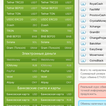
Tether TRC20
Tether TRC20
USDT
USDT
RoyalCash
Tether BEP20
Tether BEP20
USDT
USDT
FastWM
Tether TON
Tether TON
USDT
USDT
ProstovCash
USDC ERC20
USDC ERC20
USDC
USDC
CrystalMone
Zcash
Zcash
ZEC
ZEC
Xchange
TRON
TRON
TRX
TRX
GramBit
BNB BEP20
BNB BEP20
BNB
BNB
ChangeProje
Solana
Solana
SOL
SOL
BaksMan
Gram (Toncoin)
Gram (Toncoin)
GRAM
GRAM
EasySwap
Электронные деньги
Монеткинс
WebMoney
WebMoney
WMZ
WMZ
CoinsBlack
ЮMoney
ЮMoney
RUB
RUB
Всего по направле
PayPal
PayPal
USD
USD
Суммарный резерв
Volet
Volet
USD
USD
Курс обмена
ETH/E
Alipay
Alipay
CNY
CNY
Реальный курс обме
Банковские счета и карты
точной информации
предложить.
Банковская карта
Банковская карта
USD
USD
Банковская карта
Банковская карта
RUB
RUB
Обмены наличных с
Банковская карта
Банковская карта
EUR
EUR