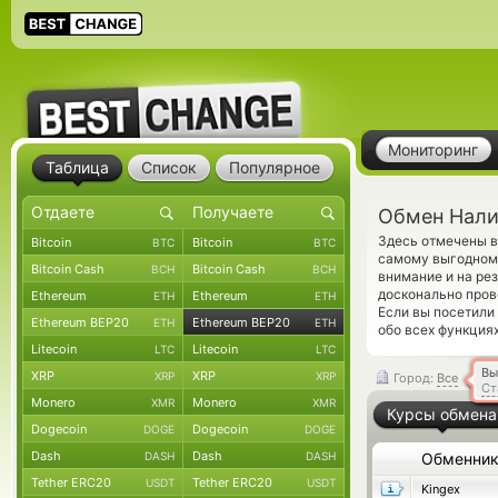
Мониторинг
Таблица
Список
Популярное
Обмен Нали
Здесь отмечены в
Bitcoin
Bitcoin
BTC
BTC
самому выгодному
Bitcoin Cash
Bitcoin Cash
BCH
BCH
внимание и на ре
досконально про
Ethereum
Ethereum
ETH
ETH
Если вы посетили
Ethereum BEP20
Ethereum BEP20
ETH
ETH
обо всех функциях
Litecoin
Litecoin
LTC
LTC
Вы
XRP
XRP
XRP
XRP
Город:
Все
Ст
Monero
Monero
XMR
XMR
Курсы обмена
Dogecoin
Dogecoin
DOGE
DOGE
Dash
Dash
DASH
DASH
Обменни
Tether ERC20
Tether ERC20
USDT
USDT
Kingex