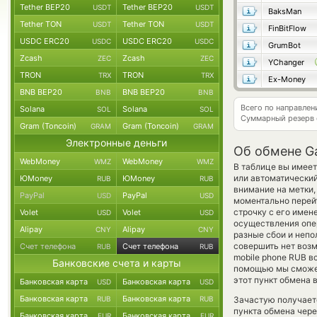
Tether BEP20
Tether BEP20
USDT
USDT
BaksMan
Tether TON
Tether TON
USDT
USDT
FinBitFlow
USDC ERC20
USDC ERC20
USDC
USDC
GrumBot
Zcash
Zcash
ZEC
ZEC
YChanger
TRON
TRON
TRX
TRX
Ex-Money
BNB BEP20
BNB BEP20
BNB
BNB
Всего по направле
Solana
Solana
SOL
SOL
Суммарный резерв
Gram (Toncoin)
Gram (Toncoin)
GRAM
GRAM
Электронные деньги
Об обмене G
WebMoney
WebMoney
WMZ
WMZ
В таблице вы имеет
или автоматический
ЮMoney
ЮMoney
RUB
RUB
внимание на метки,
PayPal
PayPal
USD
USD
моментально перейт
строчку с его имен
Volet
Volet
USD
USD
осуществления опер
Alipay
Alipay
CNY
CNY
разные сбои и непо
совершить нет возм
Счет телефона
Счет телефона
RUB
RUB
mobile phone RUB в
Банковские счета и карты
помощью мы сможем
этот пункт обмена 
Банковская карта
Банковская карта
USD
USD
Банковская карта
Банковская карта
RUB
RUB
Зачастую получаетс
пункта обмена чере
Банковская карта
Банковская карта
EUR
EUR