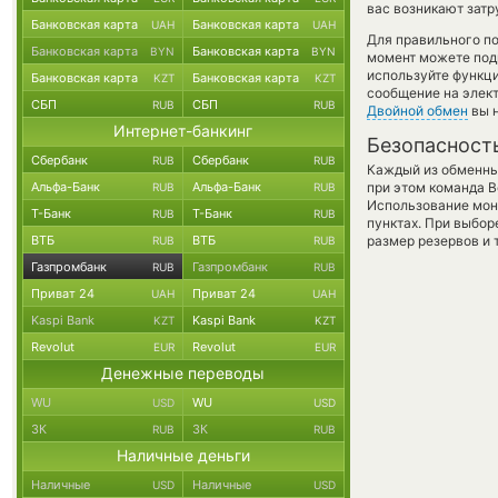
вас возникают затр
Банковская карта
Банковская карта
UAH
UAH
Для правильного по
Банковская карта
Банковская карта
BYN
BYN
момент можете под
используйте функ
Банковская карта
Банковская карта
KZT
KZT
сообщение на элект
СБП
СБП
RUB
RUB
Двойной обмен
вы н
Интернет-банкинг
Безопасност
Сбербанк
Сбербанк
RUB
RUB
Каждый из обменны
Альфа-Банк
Альфа-Банк
при этом команда 
RUB
RUB
Использование мон
Т-Банк
Т-Банк
RUB
RUB
пунктах. При выбор
ВТБ
ВТБ
размер резервов и 
RUB
RUB
Газпромбанк
Газпромбанк
RUB
RUB
Приват 24
Приват 24
UAH
UAH
Kaspi Bank
Kaspi Bank
KZT
KZT
Revolut
Revolut
EUR
EUR
Денежные переводы
WU
WU
USD
USD
ЗК
ЗК
RUB
RUB
Наличные деньги
Наличные
Наличные
USD
USD