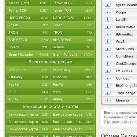
Tether BEP20
Tether BEP20
USDT
USDT
БухтаОбмен
Tether TON
Tether TON
USDT
USDT
Искра
USDC ERC20
USDC ERC20
USDC
USDC
LunaBit
Zcash
Zcash
ZEC
ZEC
ВсемОбмен
TRON
TRON
TRX
TRX
BitcoinBox
BNB BEP20
BNB BEP20
BNB
BNB
WayBit
Solana
Solana
SOL
SOL
StoreBucks
Gram (Toncoin)
Gram (Toncoin)
GRAM
GRAM
CoinsBlack
Электронные деньги
GeekChange
WebMoney
WebMoney
WMZ
WMZ
Ex-ATM24
ЮMoney
ЮMoney
RUB
RUB
CoinCat
PayPal
PayPal
USD
USD
BtcChange2
Volet
Volet
USD
USD
TroyChange
Alipay
Alipay
CNY
CNY
More-Ex
Банковские счета и карты
Всего по направле
Банковская карта
Банковская карта
USD
USD
Суммарный резерв
Банковская карта
Банковская карта
Официальный курс
RUB
RUB
Банковская карта
Банковская карта
EUR
EUR
Обмен Gazpr
Банковская карта
Банковская карта
UAH
UAH