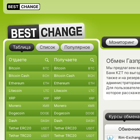
Мониторинг
Таблица
Список
Популярное
Обмен Газп
Мы предлагаем ва
Bitcoin
Bitcoin
BTC
BTC
Банк KZT по выго
Bitcoin Cash
Bitcoin Cash
BCH
BCH
также и на резер
администраторами
Ethereum
Ethereum
ETH
ETH
Для пользователе
Litecoin
Litecoin
LTC
LTC
которое расскаже
XRP
XRP
XRP
XRP
Monero
Monero
XMR
XMR
Dogecoin
Dogecoin
DOGE
DOGE
Курсы обмена
Dash
Dash
DASH
DASH
Tether ERC20
Tether ERC20
USDT
USDT
Обменни
Tether TRC20
Tether TRC20
USDT
USDT
Rim-Exchan