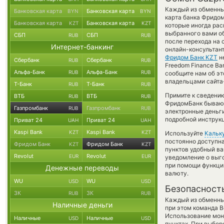
Каждый из обменных
Банковская карта
Банковская карта
BYN
BYN
карта банка Фридом
Банковская карта
Банковская карта
KZT
KZT
которые иногда рас
выбранного вами об
СБП
СБП
RUB
RUB
после перехода на 
Интернет-банкинг
онлайн-консультант
Фридом Банк KZT
не
Сбербанк
Сбербанк
RUB
RUB
Freedom Finance Ba
Альфа-Банк
Альфа-Банк
RUB
RUB
сообщите нам об э
владельцами сайта-
Т-Банк
Т-Банк
RUB
RUB
Примите к сведению
ВТБ
ВТБ
RUB
RUB
ФридомБанк бывают 
Газпромбанк
Газпромбанк
RUB
RUB
электронные деньг
подробной инструкц
Приват 24
Приват 24
UAH
UAH
Kaspi Bank
Kaspi Bank
KZT
KZT
Используйте
Кальк
постоянно доступн
Фридом Банк
Фридом Банк
KZT
KZT
пунктов удобный ва
Revolut
Revolut
EUR
EUR
уведомление о выго
при помощи функц
Денежные переводы
валюту.
WU
WU
USD
USD
Безопасност
ЗК
ЗК
RUB
RUB
Каждый из обменны
Наличные деньги
при этом команда 
Использование мон
Наличные
Наличные
USD
USD
пунктах. При выбор