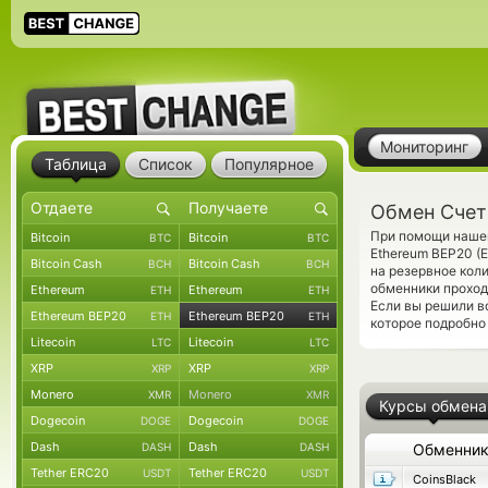
Мониторинг
Таблица
Список
Популярное
Обмен Счет
При помощи нашег
Bitcoin
Bitcoin
BTC
BTC
Ethereum BEP20 (
Bitcoin Cash
Bitcoin Cash
BCH
BCH
на резервное кол
обменники проход
Ethereum
Ethereum
ETH
ETH
Если вы решили в
Ethereum BEP20
Ethereum BEP20
ETH
ETH
которое подробно
Litecoin
Litecoin
LTC
LTC
XRP
XRP
XRP
XRP
Monero
Monero
XMR
XMR
Курсы обмена
Dogecoin
Dogecoin
DOGE
DOGE
Dash
Dash
DASH
DASH
Обменни
Tether ERC20
Tether ERC20
USDT
USDT
CoinsBlack