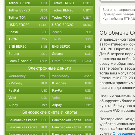
Tether TRC20
Tether TRC20
USDT
USDT
Всего по направле
Tether BEP20
Tether BEP20
USDT
USDT
Суммарный резерв
Tether TON
Tether TON
USDT
USDT
Курс обмена
ETH/U
USDC ERC20
USDC ERC20
USDC
USDC
Об обмене C
Zcash
Zcash
ZEC
ZEC
TRON
TRON
В приведенной табл
TRX
TRX
автоматический об
BNB BEP20
BNB BEP20
BNB
BNB
BEP-20. Обратите в
Solana
Solana
Для быстрого перех
SOL
SOL
перехода на вебса
Gram (Toncoin)
Gram (Toncoin)
GRAM
GRAM
сразу же обратитьс
Электронные деньги
этапе работы вебс
тогда вам могут пре
WebMoney
WebMoney
WMZ
WMZ
Ethereum in BEP-20
вовремя принять м
ЮMoney
ЮMoney
RUB
RUB
листинга до решени
PayPal
PayPal
USD
USD
Спешим заметить, 
Volet
Volet
USD
USD
обнаружить более 
Alipay
Alipay
CNY
CNY
пункта. Если у вас
раздел FAQ и воспо
Банковские счета и карты
Постарайтесь кажд
Банковская карта
Банковская карта
USD
USD
удобства использов
Банковская карта
Банковская карта
RUB
RUB
курсы сайтов-обмен
услугу
Оповещени
Банковская карта
Банковская карта
EUR
EUR