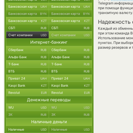
Telegram информаци
Банковская карта
Банковская карта
UAH
UAH
при помощи функц
транзитную валюту
Банковская карта
Банковская карта
BYN
BYN
Банковская карта
Банковская карта
Надежность 
KZT
KZT
СБП
СБП
RUB
RUB
Каждый из обменны
при этом команда 
Счет компании
Счет компании
USD
USD
Использование мон
Интернет-банкинг
пунктах. При выбор
размер резервов и 
Сбербанк
Сбербанк
RUB
RUB
Альфа-Банк
Альфа-Банк
RUB
RUB
Т-Банк
Т-Банк
RUB
RUB
ВТБ
ВТБ
RUB
RUB
Приват 24
Приват 24
UAH
UAH
Kaspi Bank
Kaspi Bank
KZT
KZT
Revolut
Revolut
EUR
EUR
Денежные переводы
WU
WU
USD
USD
ЗК
ЗК
RUB
RUB
Наличные деньги
Наличные
Наличные
USD
USD