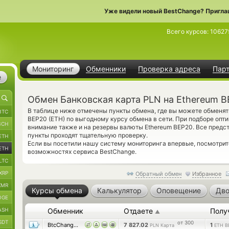
Уже видели новый BestChange? Пригла
Всего курсов:
10627
Мониторинг
Обменники
Проверка адреса
Пар
е
Обмен Банковская карта PLN на Ethereum B
В таблице ниже отмечены пункты обмена, где вы можете обменят
BTC
BEP20 (ETH) по выгодному курсу обмена в сети. При подборе опт
BCH
внимание также и на резервы валюты Ethereum BEP20. Все пред
пункты проходят тщательную проверку.
ETH
Если вы посетили нашу систему мониторинга впервые, посмотри
ETH
возможностях сервиса BestChange.
LTC
XRP
Обратный обмен
Избранное
XMR
Курсы обмена
Калькулятор
Оповещение
Дво
OGE
ASH
Обменник
Отдаете
Полу
▲
SDT
от 300
BtcChange24
7 827.02
1
PLN Карта
ETH B