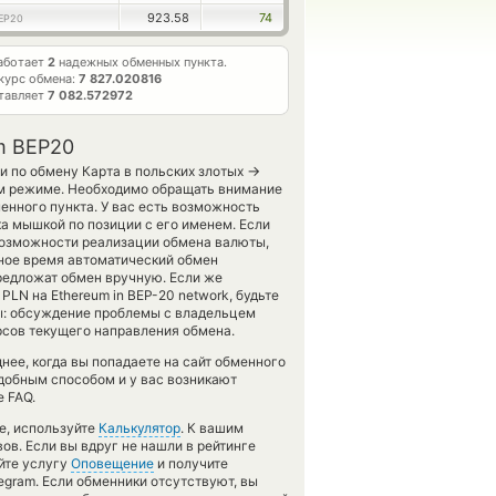
923.58
74
EP20
аботает
2
надежных обменных пункта.
курс обмена:
7 827.020816
ставляет
7 082.572972
m BEP20
→
и по обмену Карта в польских злотых
ом режиме. Необходимо обращать внимание
енного пункта. У вас есть возможность
ка мышкой по позиции с его именем. Если
 возможности реализации обмена валюты,
анное время автоматический обмен
редложат обмен вручную. Если же
 PLN на Ethereum in BEP-20 network, будьте
ы: обсуждение проблемы с владельцем
урсов текущего направления обмена.
ее, когда вы попадаете на сайт обменного
одобным способом и у вас возникают
 FAQ.
е, используйте
Калькулятор
. К вашим
ов. Если вы вдруг не нашли в рейтинге
йте услугу
Оповещение
и получите
egram. Если обменники отсутствуют, вы