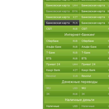
Банковская карта
Банковская карта
UAH
Банковская карта
Банковская карта
BYN
Банковская карта
Банковская карта
KZT
Банковская карта
Банковская карта
PLN
СБП
СБП
RUB
Интернет-банкинг
Сбербанк
Сбербанк
RUB
Альфа-Банк
Альфа-Банк
RUB
Т-Банк
Т-Банк
RUB
ВТБ
ВТБ
RUB
Приват 24
Приват 24
UAH
Kaspi Bank
Kaspi Bank
KZT
Revolut
Revolut
EUR
Денежные переводы
WU
WU
USD
ЗК
ЗК
RUB
Наличные деньги
Наличные
Наличные
USD