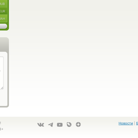
RUB
EUR
UAH
!
Новости
|
8+