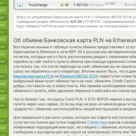
SDT
от 300
TroyChange
7 827.02
1
PLN Карта
ETH B
SDT
Всего по направлению Банковская карта PLN
Ethereum BEP20 (ETH) р
→
SDT
Суммарный резерв обменников:
937.45
ETH BEP20.
Средневзвешенный 
SDC
Курс обмена
ETH/PLN
на криптовалютных рынках на текущее время со
ZEC
Об обмене Банковская карта PLN на Ethereu
TRX
Все перечисленные в таблице пункты обмена предоставляют услуг
BNB
Криптовалюта Ethereum в сети BEP-20 в ручном или автоматическ
SOL
на метки, которые могут быть расположены рядом с названием обм
перейти на сайт любого пункта обмена при помощи единичного кли
RAM
случилось так, что после перехода на сайт-обменник вы не нашли
сразу же обратитесь к его оператору. Вполне может быть, что в д
Банковская карта PLN
на
Ethereum BEP20 (ETH)
недоступен и вам п
MZ
выбранный вами пункт обмена так и не смог обменять Credit Card in
RUB
добры, поставьте нас в известность. Мы примем необходимые мер
обменного пункта, либо удаление обменного вебсайта из списка к
USD
USD
→
Часто бывает так, что курсы Card-PLN
ETH-BEP20 намного выгодн
пункта через наш сервис. Если вы еще ни разу не меняли деньги п
CNY
трудности с обменом, воспользуйтесь нашей инструкцией в разделе
Для правильного расчета суммы, которую вы отдаете или получает
USD
услугам постоянно доступна подробная
Статистика
курсов и резерв
обменников подходящий вам курс, не спешите с обменом, использу
RUB
сообщение о выгодном для вас курсе на электронную почту или Tel
EUR