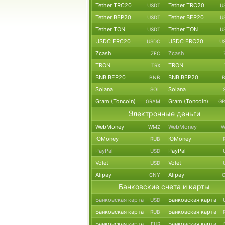
Tether TRC20
Tether TRC20
USDT
U
Tether BEP20
Tether BEP20
USDT
U
Tether TON
Tether TON
USDT
U
USDC ERC20
USDC ERC20
USDC
U
Zcash
Zcash
ZEC
TRON
TRON
TRX
BNB BEP20
BNB BEP20
BNB
Solana
Solana
SOL
Gram (Toncoin)
Gram (Toncoin)
GRAM
G
Электронные деньги
WebMoney
WebMoney
WMZ
W
ЮMoney
ЮMoney
RUB
PayPal
PayPal
USD
Volet
Volet
USD
Alipay
Alipay
CNY
Банковские счета и карты
Банковская карта
Банковская карта
USD
Банковская карта
Банковская карта
RUB
Банковская карта
Банковская карта
EUR