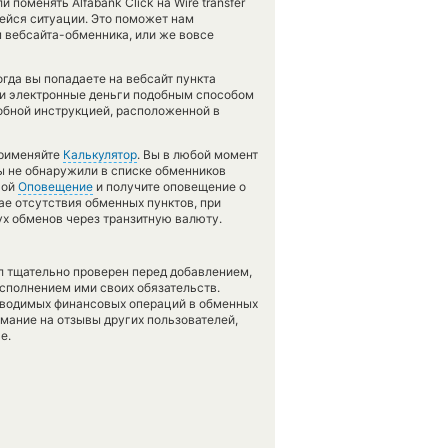
поменять Alfabank Click на Wire transfer
ейся ситуации. Это поможет нам
 вебсайта-обменника, или же вовсе
гда вы попадаете на вебсайт пункта
ли электронные деньги подобным способом
обной инструкцией, расположенной в
применяйте
Калькулятор
. Вы в любой момент
вы не обнаружили в списке обменников
гой
Оповещение
и получите оповещение о
чае отсутствия обменных пунктов, при
х обменов через транзитную валюту.
л тщательно проверен перед добавлением,
сполнением ими своих обязательств.
оводимых финансовых операций в обменных
имание на отзывы других пользователей,
е.