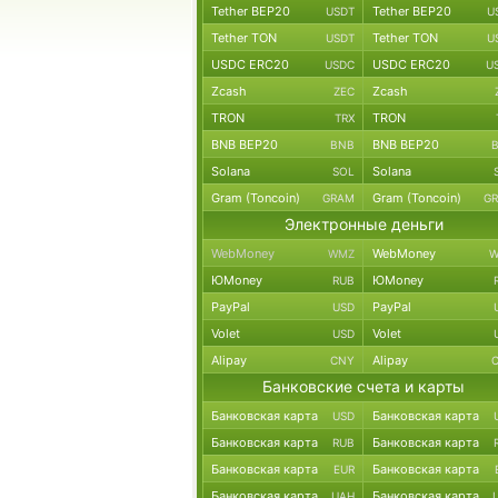
Tether BEP20
Tether BEP20
USDT
U
Tether TON
Tether TON
USDT
U
USDC ERC20
USDC ERC20
USDC
U
Zcash
Zcash
ZEC
TRON
TRON
TRX
BNB BEP20
BNB BEP20
BNB
Solana
Solana
SOL
Gram (Toncoin)
Gram (Toncoin)
GRAM
G
Электронные деньги
WebMoney
WebMoney
WMZ
W
ЮMoney
ЮMoney
RUB
PayPal
PayPal
USD
Volet
Volet
USD
Alipay
Alipay
CNY
Банковские счета и карты
Банковская карта
Банковская карта
USD
Банковская карта
Банковская карта
RUB
Банковская карта
Банковская карта
EUR
Банковская карта
Банковская карта
UAH