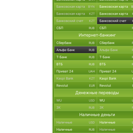
Банковская карта
Банковская карта
BYN
Банковская карта
Банковская карта
KZT
Банковский счет
Банковский счет
KZT
СБП
СБП
RUB
Интернет-банкинг
Сбербанк
Сбербанк
RUB
Альфа-Банк
Альфа-Банк
RUB
Т-Банк
Т-Банк
RUB
ВТБ
ВТБ
RUB
Приват 24
Приват 24
UAH
Kaspi Bank
Kaspi Bank
KZT
Revolut
Revolut
EUR
Денежные переводы
WU
WU
USD
ЗК
ЗК
RUB
Наличные деньги
Наличные
Наличные
USD
Наличные
Наличные
RUB