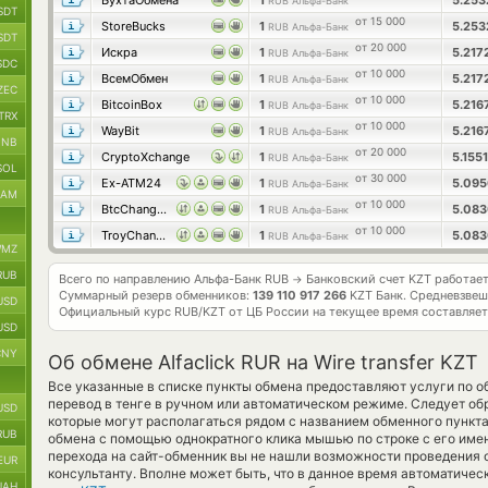
БухтаОбмена
1
5.25
RUB Альфа-Банк
SDT
от 15 000
StoreBucks
1
5.25
RUB Альфа-Банк
SDT
от 20 000
Искра
1
5.21
RUB Альфа-Банк
SDC
от 10 000
ВсемОбмен
1
5.21
RUB Альфа-Банк
ZEC
от 10 000
BitcoinBox
1
5.216
RUB Альфа-Банк
TRX
от 10 000
WayBit
1
5.216
RUB Альфа-Банк
BNB
от 20 000
CryptoXchange
1
5.155
RUB Альфа-Банк
SOL
от 30 000
Ex-ATM24
1
5.09
RUB Альфа-Банк
RAM
от 10 000
BtcChange24
1
5.08
RUB Альфа-Банк
от 10 000
TroyChange
1
5.08
RUB Альфа-Банк
MZ
RUB
Всего по направлению Альфа-Банк RUB
Банковский счет KZT работае
→
Суммарный резерв обменников:
139 110 917 266
KZT Банк.
Средневзвеш
USD
Официальный курс
RUB/KZT
от ЦБ России на текущее время составляе
USD
CNY
Об обмене Alfaclick RUR на Wire transfer KZT
Все указанные в списке пункты обмена предоставляют услуги по 
перевод в тенге в ручном или автоматическом режиме. Следует об
USD
которые могут располагаться рядом с названием обменного пункта
RUB
обмена с помощью однократного клика мышью по строке с его имене
перехода на сайт-обменник вы не нашли возможности проведения о
EUR
консультанту. Вполне может быть, что в данное время автоматиче
UAH