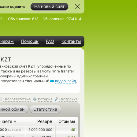
На новый сайт
шаем оценить!
21
Обменников:
613
Обновление:
07:41:14
тнерам
Помощь
FAQ
Контакты
 KZT
анковский счет KZT, упорядоченные по
также и на резервы валюты Wire transfer
проверены администрацией.
, представлен специальный
видео-гайд
,
Несоответствие
История
Настройка
йной обмен
Статистика
учаете
Резерв
Отзывы
▼
0000
1 000 000 000
49
KZT Банк