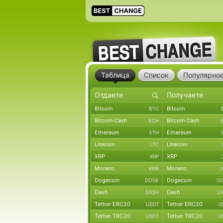
Таблица
Список
Популярно
Bitcoin
Bitcoin
BTC
Bitcoin Cash
Bitcoin Cash
BCH
Ethereum
Ethereum
ETH
Litecoin
Litecoin
LTC
XRP
XRP
XRP
Monero
Monero
XMR
Dogecoin
Dogecoin
DOGE
D
Dash
Dash
DASH
D
Tether ERC20
Tether ERC20
USDT
U
Tether TRC20
Tether TRC20
USDT
U