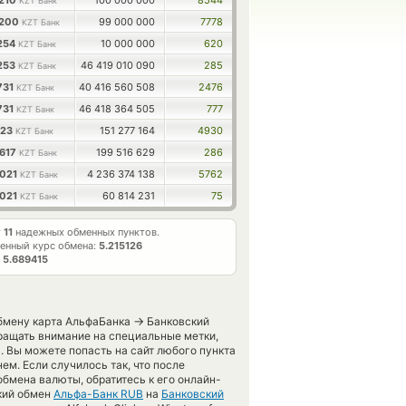
3210
100 000 000
8544
KZT Банк
3200
99 000 000
7778
KZT Банк
7254
10 000 000
620
KZT Банк
7253
46 419 010 090
285
KZT Банк
731
40 416 560 508
2476
KZT Банк
731
46 418 364 505
777
KZT Банк
123
151 277 164
4930
KZT Банк
5617
199 516 629
286
KZT Банк
3021
4 236 374 138
5762
KZT Банк
3021
60 814 231
75
KZT Банк
т
11
надежных обменных пунктов.
енный курс обмена:
5.215126
т
5.689415
→
обмену карта АльфаБанка
Банковский
ращать внимание на специальные метки,
. Вы можете попасть на сайт любого пункта
м. Если случилось так, что после
бмена валюты, обратитесь к его онлайн-
ский обмен
Альфа-Банк RUB
на
Банковский