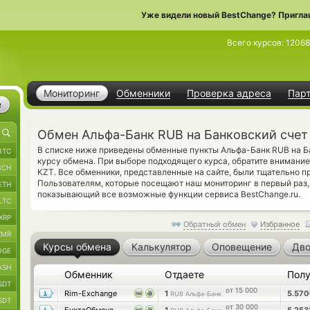
Уже видели новый BestChange? Пригла
Всего курсов:
12068
Мониторинг
Обменники
Проверка адреса
Пар
е
Обмен Альфа-Банк RUB на Банковский счет
В списке ниже приведены обменные пункты Альфа-Банк RUB на Б
BTC
курсу обмена. При выборе подходящего курса, обратите внимание 
BCH
KZT. Все обменники, представленные на сайте, были тщательно 
Пользователям, которые посещают наш мониторинг в первый раз
ETH
показывающий все возможные функции сервиса BestChange.ru.
LTC
XRP
Обратный обмен
Избранное
XMR
Курсы обмена
Калькулятор
Оповещение
Дво
OGE
ASH
Обменник
Отдаете
Пол
SDT
от 15 000
Rim-Exchange
1
5.57
RUB Альфа-Банк
SDT
от 30 000