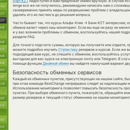
счет KZT
недоступен и вам предложат обмен вручную. В случае если 
tenge все же не получилось, рекомендуем написать нам о сложивш
BYN
своевременно принять меры по разрешению проблем с владельцем
KZT
удалить его из листинга до решения вопроса.
KZT
→
Часто бывает так, что курсы Альфа-Клик
Банк-KZT интереснее, ко
обмена валют через наш мониторинг. Если вы еще ни разу не меня
RUB
и у вас возникли проблемы с обменом, воспользуйтесь нашей подр
разделе FAQ.
RUB
Для точного подсчета суммы, которую вы получаете или отдаете, 
RUB
можете подробно изучить
Статистику
резервов и курсов. Если же 
подходящий вам курс, не спешите с обменом, воспользуйтесь услу
RUB
выгодном для вас курсе на электронную почту или Telegram. В слу
RUB
помощи функции
Двойной обмен
вы найдете наилучший вариант дву
UAH
Безопасность обменных сервисов
KZT
Каждый из обменных пунктов, присутствующих на нашем сайте, бы
при этом команда BestChange непрерывно следит за надлежащим и
EUR
Использование мониторинга позволяет повысить безопасность пр
пунктах. При выборе обменного пункта, пожалуйста, обращайте вн
размер резервов и текущий статус обменника на нашем мониторинг
USD
RUB
USD
RUB