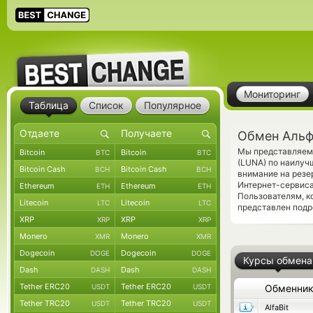
Мониторинг
Таблица
Список
Популярное
Обмен Альф
Мы представляем 
Bitcoin
Bitcoin
BTC
BTC
(LUNA) по наилуч
Bitcoin Cash
Bitcoin Cash
BCH
BCH
внимание на резе
Интернет-сервиса
Ethereum
Ethereum
ETH
ETH
Пользователям, к
Litecoin
Litecoin
LTC
LTC
представлен под
XRP
XRP
XRP
XRP
Monero
Monero
XMR
XMR
Dogecoin
Dogecoin
DOGE
DOGE
Курсы обмена
Dash
Dash
DASH
DASH
Tether ERC20
Tether ERC20
USDT
USDT
Обменни
Tether TRC20
Tether TRC20
USDT
USDT
AlfaBit