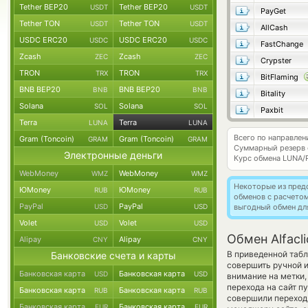
Tether BEP20
Tether BEP20
USDT
USDT
PayGet
Tether TON
Tether TON
USDT
USDT
AllCash
USDC ERC20
USDC ERC20
USDC
USDC
FastChange
Zcash
Zcash
ZEC
ZEC
Crypster
TRON
TRON
TRX
TRX
BitFlaming
BNB BEP20
BNB BEP20
BNB
BNB
Bitality
Solana
Solana
SOL
SOL
Paxbit
Terra
Terra
LUNA
LUNA
Всего по направле
Gram (Toncoin)
Gram (Toncoin)
GRAM
GRAM
Суммарный резерв
Электронные деньги
Курс обмена
LUNA/
WebMoney
WebMoney
WMZ
WMZ
Некоторые из пред
ЮMoney
ЮMoney
RUB
RUB
обменов с расчето
PayPal
PayPal
USD
USD
выгодный обмен дл
Volet
Volet
USD
USD
Обмен Alfacli
Alipay
Alipay
CNY
CNY
В приведенной табл
Банковские счета и карты
совершить ручной 
Банковская карта
Банковская карта
USD
USD
внимание на метки,
перехода на сайт п
Банковская карта
Банковская карта
RUB
RUB
совершили переход 
Банковская карта
Банковская карта
EUR
EUR