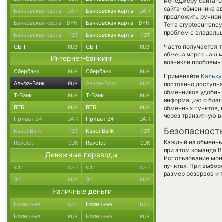
менеджеру сайта-об
сайта-обменника а
Банковская карта
Банковская карта
UAH
UAH
предложить ручной 
Банковская карта
Банковская карта
BYN
BYN
Terra cryptocurren
проблем с владельц
Банковская карта
Банковская карта
KZT
KZT
Часто получается т
СБП
СБП
RUB
RUB
обмена через наш м
Интернет-банкинг
возникли проблемы 
Сбербанк
Сбербанк
RUB
RUB
Применяйте
Кальку
Альфа-Банк
Альфа-Банк
RUB
RUB
постоянно доступн
обменников удобный
Т-Банк
Т-Банк
RUB
RUB
информацию о благо
ВТБ
ВТБ
RUB
RUB
обменных пунктов,
через транзитную в
Приват 24
Приват 24
UAH
UAH
Безопасност
Kaspi Bank
Kaspi Bank
KZT
KZT
Каждый из обменны
Revolut
Revolut
EUR
EUR
при этом команда 
Денежные переводы
Использование мон
пунктах. При выбор
WU
WU
USD
USD
размер резервов и 
ЗК
ЗК
RUB
RUB
Наличные деньги
Наличные
Наличные
USD
USD
Наличные
Наличные
RUB
RUB