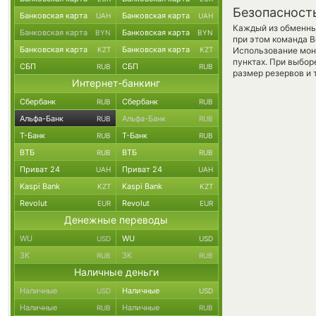
Безопасност
Банковская карта
Банковская карта
UAH
UAH
Каждый из обменны
Банковская карта
Банковская карта
BYN
BYN
при этом команда 
Банковская карта
Банковская карта
KZT
KZT
Использование мон
пунктах. При выбор
СБП
СБП
RUB
RUB
размер резервов и 
Интернет-банкинг
Сбербанк
Сбербанк
RUB
RUB
Альфа-Банк
Альфа-Банк
RUB
RUB
Т-Банк
Т-Банк
RUB
RUB
ВТБ
ВТБ
RUB
RUB
Приват 24
Приват 24
UAH
UAH
Kaspi Bank
Kaspi Bank
KZT
KZT
Revolut
Revolut
EUR
EUR
Денежные переводы
WU
WU
USD
USD
ЗК
ЗК
RUB
RUB
Наличные деньги
Наличные
Наличные
USD
USD
Наличные
Наличные
RUB
RUB