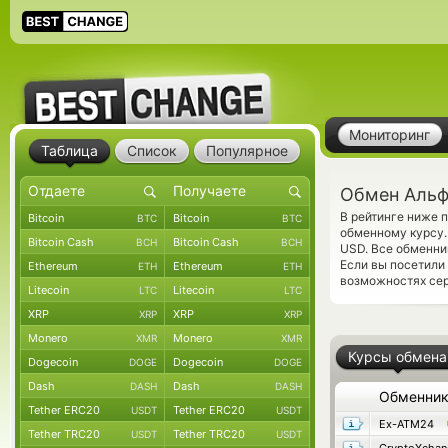
Мониторинг
Таблица
Список
Популярное
Обмен Альф
В рейтинге ниже 
Bitcoin
Bitcoin
BTC
BTC
обменному курсу.
Bitcoin Cash
Bitcoin Cash
BCH
BCH
USD. Все обменни
Если вы посетили
Ethereum
Ethereum
ETH
ETH
возможностях сер
Litecoin
Litecoin
LTC
LTC
XRP
XRP
XRP
XRP
Monero
Monero
XMR
XMR
Курсы обмена
Dogecoin
Dogecoin
DOGE
DOGE
Dash
Dash
DASH
DASH
Обменни
Tether ERC20
Tether ERC20
USDT
USDT
Ex-ATM24
Tether TRC20
Tether TRC20
USDT
USDT