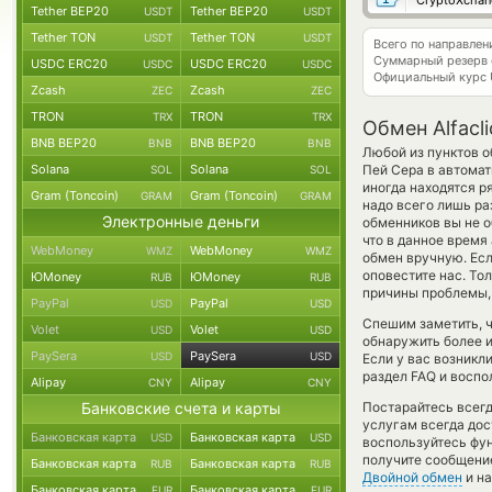
CryptoXchan
Tether BEP20
Tether BEP20
USDT
USDT
Tether TON
Tether TON
USDT
USDT
Всего по направле
Суммарный резерв
USDC ERC20
USDC ERC20
USDC
USDC
Официальный курс
Zcash
Zcash
ZEC
ZEC
TRON
TRON
TRX
TRX
Обмен Alfacl
BNB BEP20
BNB BEP20
BNB
BNB
Любой из пунктов о
Solana
Solana
Пей Сера в автома
SOL
SOL
иногда находятся р
Gram (Toncoin)
Gram (Toncoin)
GRAM
GRAM
надо всего лишь ра
Электронные деньги
обменников вы не о
что в данное врем
WebMoney
WebMoney
WMZ
WMZ
обмен вручную. Есл
оповестите нас. Т
ЮMoney
ЮMoney
RUB
RUB
причины проблемы,
PayPal
PayPal
USD
USD
Спешим заметить, 
Volet
Volet
USD
USD
обнаружить более 
PaySera
PaySera
USD
USD
Если у вас возникл
раздел FAQ и воспо
Alipay
Alipay
CNY
CNY
Банковские счета и карты
Постарайтесь всег
услугам всегда до
Банковская карта
Банковская карта
USD
USD
воспользуйтесь фу
получите сообщение
Банковская карта
Банковская карта
RUB
RUB
Двойной обмен
и на
Банковская карта
Банковская карта
EUR
EUR