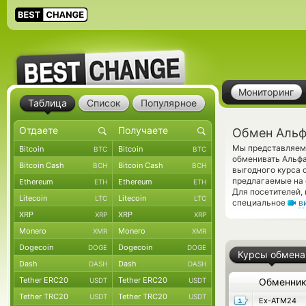
Мониторинг
Таблица
Список
Популярное
Обмен Альф
Мы представляем 
Bitcoin
Bitcoin
BTC
BTC
обменивать Альфа
Bitcoin Cash
Bitcoin Cash
BCH
BCH
выгодного курса 
предлагаемые на 
Ethereum
Ethereum
ETH
ETH
Для посетителей,
Litecoin
Litecoin
LTC
LTC
специальное
в
XRP
XRP
XRP
XRP
Monero
Monero
XMR
XMR
Dogecoin
Dogecoin
DOGE
DOGE
Курсы обмена
Dash
Dash
DASH
DASH
Tether ERC20
Tether ERC20
USDT
USDT
Обменни
Tether TRC20
Tether TRC20
USDT
USDT
Ex-ATM24