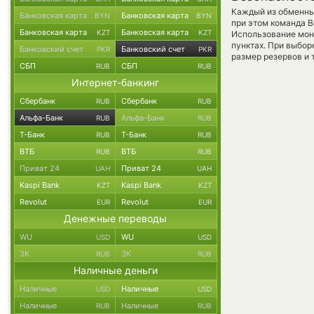
Каждый из обменны
Банковская карта
Банковская карта
BYN
BYN
при этом команда 
Банковская карта
Банковская карта
KZT
KZT
Использование мон
пунктах. При выбор
Банковский счет
Банковский счет
PKR
PKR
размер резервов и 
СБП
СБП
RUB
RUB
Интернет-банкинг
Сбербанк
Сбербанк
RUB
RUB
Альфа-Банк
Альфа-Банк
RUB
RUB
Т-Банк
Т-Банк
RUB
RUB
ВТБ
ВТБ
RUB
RUB
Приват 24
Приват 24
UAH
UAH
Kaspi Bank
Kaspi Bank
KZT
KZT
Revolut
Revolut
EUR
EUR
Денежные переводы
WU
WU
USD
USD
ЗК
ЗК
RUB
RUB
Наличные деньги
Наличные
Наличные
USD
USD
Наличные
Наличные
RUB
RUB