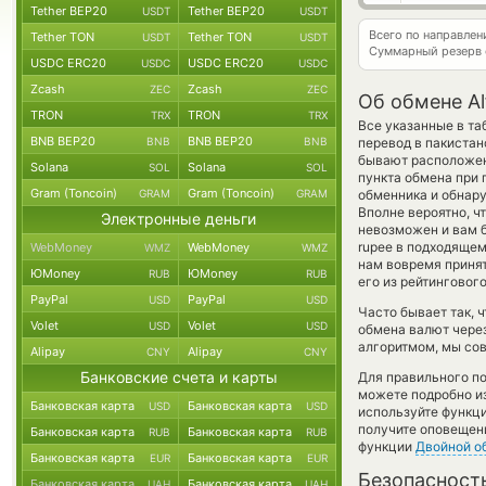
Tether BEP20
Tether BEP20
USDT
USDT
Всего по направле
Tether TON
Tether TON
USDT
USDT
Суммарный резерв
USDC ERC20
USDC ERC20
USDC
USDC
Zcash
Zcash
ZEC
ZEC
Об обмене Alf
TRON
TRON
TRX
TRX
Все указанные в т
BNB BEP20
BNB BEP20
BNB
BNB
перевод в пакистан
бывают расположены
Solana
Solana
SOL
SOL
пункта обмена при 
Gram (Toncoin)
Gram (Toncoin)
GRAM
GRAM
обменника и обнару
Вполне вероятно, ч
Электронные деньги
невозможен и вам бу
rupee в подходящем
WebMoney
WebMoney
WMZ
WMZ
нам вовремя приня
ЮMoney
ЮMoney
RUB
RUB
его из рейтинговог
PayPal
PayPal
USD
USD
Часто бывает так, 
Volet
Volet
USD
USD
обмена валют через
алгоритмом, мы сов
Alipay
Alipay
CNY
CNY
Банковские счета и карты
Для правильного по
можете подробно и
Банковская карта
Банковская карта
USD
USD
используйте функ
получите оповещени
Банковская карта
Банковская карта
RUB
RUB
функции
Двойной о
Банковская карта
Банковская карта
EUR
EUR
Безопасност
Банковская карта
Банковская карта
UAH
UAH