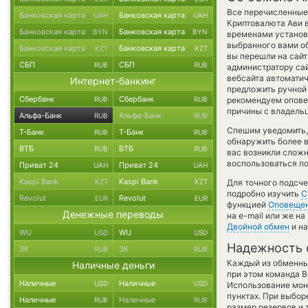
Все перечисленные
Банковская карта
Банковская карта
UAH
UAH
Криптовалюта Ави в
Банковская карта
Банковская карта
BYN
BYN
временами установл
выбранного вами об
Банковская карта
Банковская карта
KZT
KZT
вы перешли на сайт
СБП
СБП
RUB
RUB
администратору сай
вебсайта автомати
Интернет-банкинг
предложить ручной 
Сбербанк
Сбербанк
RUB
RUB
рекомендуем опове
причины с владельц
Альфа-Банк
Альфа-Банк
RUB
RUB
Спешим уведомить,
Т-Банк
Т-Банк
RUB
RUB
обнаружить более 
ВТБ
ВТБ
RUB
RUB
вас возникли сложн
воспользоваться по
Приват 24
Приват 24
UAH
UAH
Kaspi Bank
Kaspi Bank
KZT
KZT
Для точного подсче
подробно изучить
С
Revolut
Revolut
EUR
EUR
функцией
Оповеще
Денежные переводы
на e-mail или же н
Двойной обмен
и на
WU
WU
USD
USD
Надежность 
ЗК
ЗК
RUB
RUB
Каждый из обменны
Наличные деньги
при этом команда 
Наличные
Наличные
USD
USD
Использование мон
пунктах. При выбор
Наличные
Наличные
RUB
RUB
размер резервов и 