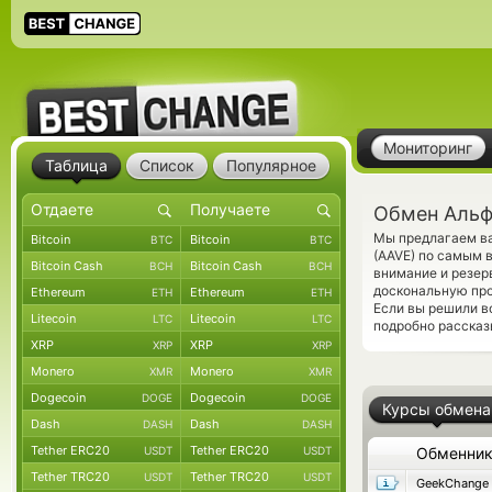
Мониторинг
Таблица
Список
Популярное
Обмен Альф
Мы предлагаем ва
Bitcoin
Bitcoin
BTC
BTC
(AAVE) по самым 
Bitcoin Cash
Bitcoin Cash
BCH
BCH
внимание и резер
доскональную про
Ethereum
Ethereum
ETH
ETH
Если вы решили в
Litecoin
Litecoin
LTC
LTC
подробно рассказ
XRP
XRP
XRP
XRP
Monero
Monero
XMR
XMR
Dogecoin
Dogecoin
DOGE
DOGE
Курсы обмена
Dash
Dash
DASH
DASH
Tether ERC20
Tether ERC20
USDT
USDT
Обменни
Tether TRC20
Tether TRC20
USDT
USDT
GeekChange