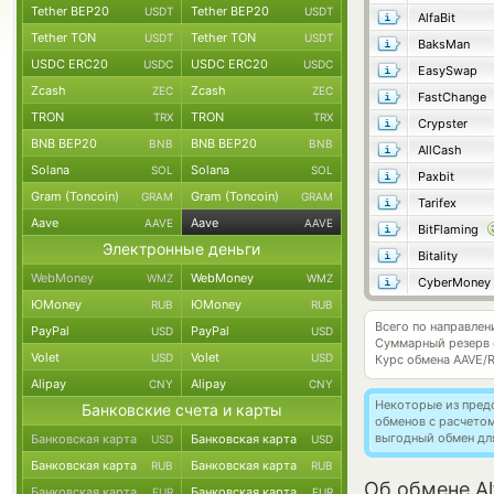
Tether BEP20
Tether BEP20
USDT
USDT
AlfaBit
Tether TON
Tether TON
USDT
USDT
BaksMan
USDC ERC20
USDC ERC20
USDC
USDC
EasySwap
Zcash
Zcash
ZEC
ZEC
FastChange
TRON
TRON
TRX
TRX
Crypster
BNB BEP20
BNB BEP20
BNB
BNB
AllCash
Solana
Solana
SOL
SOL
Paxbit
Gram (Toncoin)
Gram (Toncoin)
GRAM
GRAM
Tarifex
Aave
Aave
AAVE
AAVE
BitFlaming
Электронные деньги
Bitality
WebMoney
WebMoney
WMZ
WMZ
CyberMoney
ЮMoney
ЮMoney
RUB
RUB
Всего по направле
PayPal
PayPal
USD
USD
Суммарный резерв
Volet
Volet
USD
USD
Курс обмена
AAVE/
Alipay
Alipay
CNY
CNY
Некоторые из пред
Банковские счета и карты
обменов с расчето
выгодный обмен дл
Банковская карта
Банковская карта
USD
USD
Банковская карта
Банковская карта
RUB
RUB
Об обмене Al
Банковская карта
Банковская карта
EUR
EUR