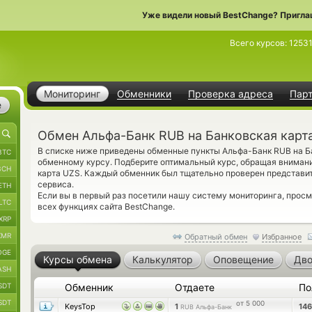
Уже видели новый BestChange? Пригла
Всего курсов:
1253
Мониторинг
Обменники
Проверка адреса
Пар
е
Обмен Альфа-Банк RUB на Банковская карт
В списке ниже приведены обменные пункты Альфа-Банк RUB на Б
BTC
обменному курсу. Подберите оптимальный курс, обращая внимани
BCH
карта UZS. Каждый обменник был тщательно проверен представи
сервиса.
ETH
Если вы в первый раз посетили нашу систему мониторинга, прос
LTC
всех функциях сайта BestChange.
XRP
XMR
Обратный обмен
Избранное
OGE
Курсы обмена
Калькулятор
Оповещение
Дво
ASH
SDT
Обменник
Отдаете
По
SDT
от 5 000
KeysTop
1
14
RUB Альфа-Банк