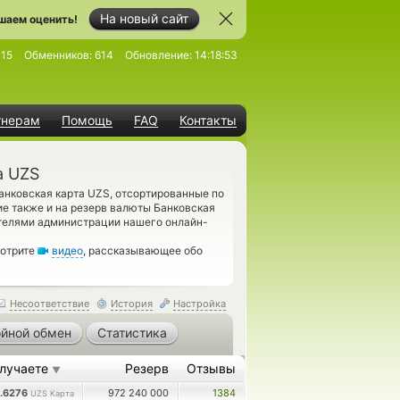
На новый сайт
шаем оценить!
115
Обменников:
614
Обновление:
14:18:53
тнерам
Помощь
FAQ
Контакты
а UZS
анковская карта UZS, отсортированные по
е также и на резерв валюты Банковская
телями администрации нашего онлайн-
мотрите
видео
, рассказывающее обо
Несоответствие
История
Настройка
йной обмен
Статистика
лучаете
Резерв
Отзывы
▼
6.6276
972 240 000
1384
UZS Карта