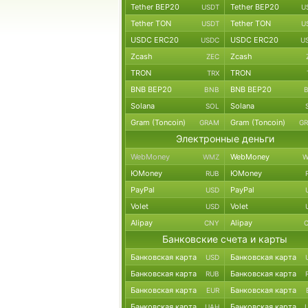
Tether BEP20
Tether BEP20
USDT
U
Tether TON
Tether TON
USDT
U
USDC ERC20
USDC ERC20
USDC
U
Zcash
Zcash
ZEC
TRON
TRON
TRX
BNB BEP20
BNB BEP20
BNB
Solana
Solana
SOL
Gram (Toncoin)
Gram (Toncoin)
GRAM
G
Электронные деньги
WebMoney
WebMoney
WMZ
W
ЮMoney
ЮMoney
RUB
PayPal
PayPal
USD
Volet
Volet
USD
Alipay
Alipay
CNY
Банковские счета и карты
Банковская карта
Банковская карта
USD
Банковская карта
Банковская карта
RUB
Банковская карта
Банковская карта
EUR
Банковская карта
Банковская карта
UAH