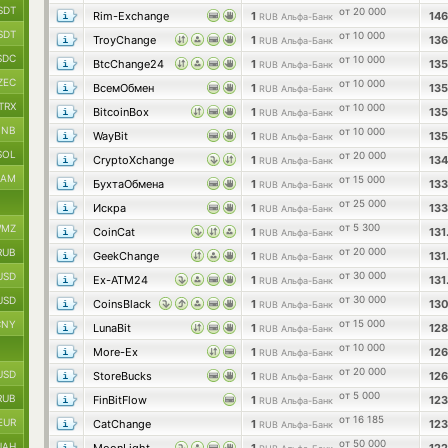
SDT
от 20 000
Rim-Exchange
1
14
RUB Альфа-Банк
SDT
от 10 000
TroyChange
1
13
RUB Альфа-Банк
SDC
от 10 000
BtcChange24
1
13
RUB Альфа-Банк
ZEC
от 10 000
ВсемОбмен
1
13
RUB Альфа-Банк
TRX
от 10 000
BitcoinBox
1
13
RUB Альфа-Банк
BNB
от 10 000
WayBit
1
13
RUB Альфа-Банк
SOL
от 20 000
CryptoXchange
1
13
RUB Альфа-Банк
RAM
от 15 000
БухтаОбмена
1
13
RUB Альфа-Банк
от 25 000
Искра
1
13
RUB Альфа-Банк
от 5 300
MZ
CoinCat
1
13
RUB Альфа-Банк
от 20 000
RUB
GeekChange
1
13
RUB Альфа-Банк
от 30 000
USD
Ex-ATM24
1
131
RUB Альфа-Банк
от 30 000
USD
CoinsBlack
1
13
RUB Альфа-Банк
от 15 000
CNY
LunaBit
1
12
RUB Альфа-Банк
от 10 000
More-Ex
1
12
RUB Альфа-Банк
от 20 000
USD
StoreBucks
1
12
RUB Альфа-Банк
от 5 000
RUB
FinBitFlow
1
12
RUB Альфа-Банк
от 16 185
EUR
CatChange
1
12
RUB Альфа-Банк
от 50 000
UAH