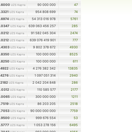
6.6000
90 000 000
47
UZS Карта
6.3321
954 808 699
74
UZS Карта
5.6974
54 313 016 978
5761
UZS Карта
5.0347
639 063 456 257
285
UZS Карта
5.0212
91 582 045 304
2474
UZS Карта
5.0212
639 076 419 901
777
UZS Карта
4.4303
9 802 378 672
4930
UZS Карта
3.8350
100 000 000
8525
UZS Карта
3.8250
100 000 000
611
UZS Карта
1.4922
4 276 382 342
13835
UZS Карта
1.4276
1 097 051 314
2940
UZS Карта
.2182
2 042 204 848
286
UZS Карта
0.0312
110 585 577
2177
UZS Карта
8.0065
300 000 000
1211
UZS Карта
6.7519
86 203 205
2518
UZS Карта
6.7053
90 000 000 000
7759
UZS Карта
3.9500
999 676 554
53
UZS Карта
3.5777
1 053 278 156
6495
UZS Карта