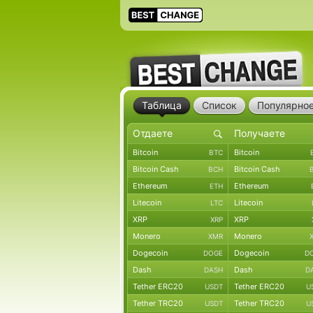
Таблица
Список
Популярно
Bitcoin
Bitcoin
BTC
Bitcoin Cash
Bitcoin Cash
BCH
Ethereum
Ethereum
ETH
Litecoin
Litecoin
LTC
XRP
XRP
XRP
Monero
Monero
XMR
Dogecoin
Dogecoin
DOGE
D
Dash
Dash
DASH
D
Tether ERC20
Tether ERC20
USDT
U
Tether TRC20
Tether TRC20
USDT
U