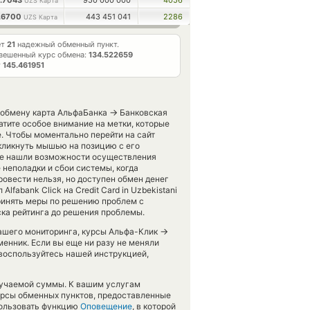
2.7043
950 000 000
4056
UZS Карта
1.6700
443 451 041
2286
UZS Карта
ет
21
надежный обменный пункт.
вешенный курс обмена:
134.522659
т
145.461951
→
 обмену карта АльфаБанка
Банковская
атите особое внимание на метки, которые
. Чтобы моментально перейти на сайт
кликнуть мышью на позицию с его
 не нашли возможности осуществления
 неполадки и сбои системы, когда
овести нельзя, но доступен обмен денег
fabank Click на Credit Card in Uzbekistani
ринять меры по решению проблем с
ска рейтинга до решения проблемы.
→
 нашего мониторинга, курсы Альфа-Клик
енник. Если вы еще ни разу не меняли
 воспользуйтесь нашей инструкцией,
лучаемой суммы. К вашим услугам
курсы обменных пунктов, предоставленные
пользовать функцию
Оповещение
, в которой