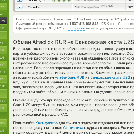
MoonLight
1
12
RUB Альфа-Банк
от 4 932
BYN
GrumBot
1
12
RUB Альфа-Банк
KZT
Всего по направлению Альфа-Банк RUB
Банковская карта UZS работа
→
UZS
Суммарный резерв обменников:
1 537 413 198 848
UZS Карта.
Средневз
Официальный курс
RUB/UZS
от
ЦБ России
на текущее время составляе
RUB
Обмен Alfaclick RUR на Банковская карта UZS
RUB
Все представленные в списке обменники предоставляют услуги по
RUB
карта в узбекском суме в автоматическом или ручном режиме. Обр
RUB
временами расположены около названий обменных сайтов в списке
интересующего вас обменного пункта, нужно всего лишь один раз 
RUB
названием. Если после перехода на сайт одного из обменников вы
UAH
обмена, сразу же обратитесь к его оператору. Возможны различные
автоматический обмен
Альфа-Банк RUB
на
Банковская карта UZS
пр
KZT
вручную. Если же избранный вами обменный пункт так и не поменял Al
EUR
som, пожалуйста, сообщите нам. Это поможет нам своевременно п
владельцем сайта-обменника, или же временно удалить его из спи
Имейте в виду, что при переходе на вебсайты обменных пунктов с
USD
Card-UZS могут быть выгоднее, чем когда вы просто посещаете обм
RUB
деньги подобным способом и у вас возникли трудности с обменом,
расположенной в разделе FAQ.
Применяйте
Калькулятор
для точного подсчета отдаваемой или по
USD
постоянно доступна точная
Статистика
о курсах и резервах. Если 
RUB
нашим сервисом, в данный момент вам не подходят, вы можете ис