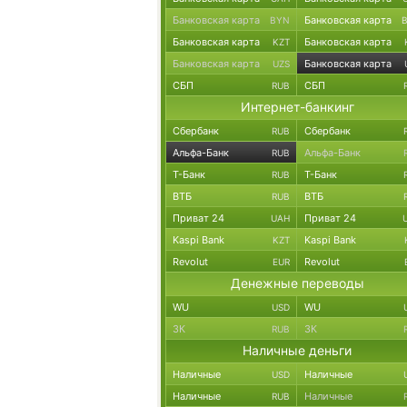
Банковская карта
Банковская карта
BYN
Банковская карта
Банковская карта
KZT
Банковская карта
Банковская карта
UZS
СБП
СБП
RUB
Интернет-банкинг
Сбербанк
Сбербанк
RUB
Альфа-Банк
Альфа-Банк
RUB
Т-Банк
Т-Банк
RUB
ВТБ
ВТБ
RUB
Приват 24
Приват 24
UAH
Kaspi Bank
Kaspi Bank
KZT
Revolut
Revolut
EUR
Денежные переводы
WU
WU
USD
ЗК
ЗК
RUB
Наличные деньги
Наличные
Наличные
USD
Наличные
Наличные
RUB