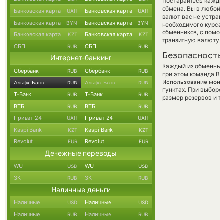
Постарайтесь кажд
обмена. Вы в любо
Банковская карта
Банковская карта
UAH
UAH
валют вас не устр
Банковская карта
Банковская карта
BYN
BYN
необходимого курса
обменников, с пом
Банковская карта
Банковская карта
KZT
KZT
транзитную валюту
СБП
СБП
RUB
RUB
Безопасност
Интернет-банкинг
Каждый из обменны
Сбербанк
Сбербанк
RUB
RUB
при этом команда 
Использование мон
Альфа-Банк
Альфа-Банк
RUB
RUB
пунктах. При выбор
Т-Банк
Т-Банк
RUB
RUB
размер резервов и 
ВТБ
ВТБ
RUB
RUB
Приват 24
Приват 24
UAH
UAH
Kaspi Bank
Kaspi Bank
KZT
KZT
Revolut
Revolut
EUR
EUR
Денежные переводы
WU
WU
USD
USD
ЗК
ЗК
RUB
RUB
Наличные деньги
Наличные
Наличные
USD
USD
Наличные
Наличные
RUB
RUB