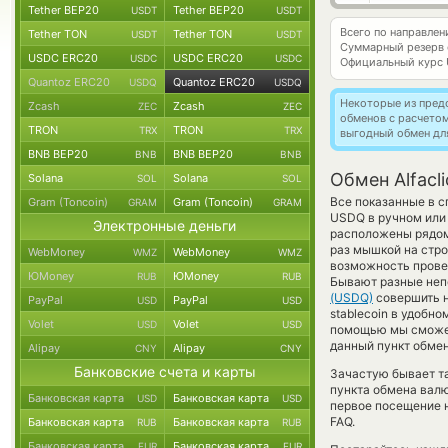
Tether BEP20
Tether BEP20
USDT
USDT
Всего по направле
Tether TON
Tether TON
USDT
USDT
Суммарный резерв
USDC ERC20
USDC ERC20
USDC
USDC
Официальный курс
Quantoz ERC20
Quantoz ERC20
USDQ
USDQ
Некоторые из пред
Zcash
Zcash
ZEC
ZEC
обменов с расчето
TRON
TRON
TRX
TRX
выгодный обмен дл
BNB BEP20
BNB BEP20
BNB
BNB
Обмен Alfacl
Solana
Solana
SOL
SOL
Все показанные в 
Gram (Toncoin)
Gram (Toncoin)
GRAM
GRAM
USDQ в ручном или
Электронные деньги
расположены рядом 
раз мышкой на стро
WebMoney
WebMoney
WMZ
WMZ
возможность прове
ЮMoney
ЮMoney
RUB
RUB
Бывают разные непо
(USDQ)
совершить н
PayPal
PayPal
USD
USD
stablecoin в удобн
Volet
Volet
USD
USD
помощью мы сможем
данный пункт обмен
Alipay
Alipay
CNY
CNY
Банковские счета и карты
Зачастую бывает та
пункта обмена валю
Банковская карта
Банковская карта
USD
USD
первое посещение 
FAQ.
Банковская карта
Банковская карта
RUB
RUB
Банковская карта
Банковская карта
EUR
EUR