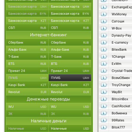
ObmenoFF
Банковская карта
Банковская карта
UAH
UAH
ExchangeExp
Банковская карта
Банковская карта
BYN
BYN
WxMoney
Банковская карта
Банковская карта
KZT
KZT
Сатоши
СБП
СБП
RUB
RUB
W-Box
Интернет-банкинг
Dynasty-Pay
Сбербанк
Сбербанк
E-currency
RUB
RUB
Альфа-Банк
Альфа-Банк
BitexBank
RUB
RUB
Т-Банк
Т-Банк
1Change
RUB
RUB
ВТБ
ВТБ
ExWm
RUB
RUB
Приват 24
Приват 24
Crystal-Trad
UAH
UAH
ПУМБ
ПУМБ
ВсемОбмен
UAH
UAH
Kaspi Bank
Kaspi Bank
TroyChange
KZT
KZT
Revolut
Revolut
WayBit
EUR
EUR
Денежные переводы
BitcoinBox
CashRocket
WU
WU
USD
USD
Вобменка
ЗК
ЗК
RUB
RUB
Наличные деньги
99Rates
Bitok777
Наличные
Наличные
USD
USD