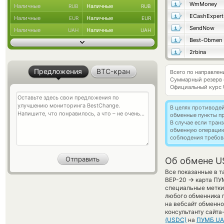
WmMoney
Наличные
Наличные
RUB
RUB
ECashExpert
Наличные
Наличные
EUR
EUR
SendNow
Наличные
Наличные
UAH
UAH
Best-Obmen
2rbina
Предложения
BTC-кран
Всего по направле
Суммарный резерв
Официальный курс
В целях противоде
обменные пункты п
В случае если тра
обменную операци
соблюдения требов
Об обмене U
Все показанные в т
→
BEP-20
карта ПУ
специальные метки,
любого обменника 
на вебсайт обменно
консультанту сайта
(USDC)
на
ПУМБ U