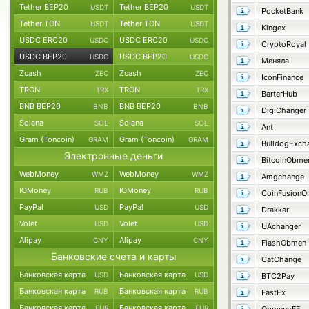
Tether BEP20
Tether BEP20
USDT
USDT
PocketBank
Tether TON
Tether TON
USDT
USDT
Kingex
USDC ERC20
USDC ERC20
USDC
USDC
CryptoRoyal
USDC BEP20
USDC BEP20
USDC
USDC
Меняла
Zcash
Zcash
ZEC
ZEC
IconFinance
TRON
TRON
TRX
TRX
BarterHub
BNB BEP20
BNB BEP20
BNB
BNB
DigiChanger
Solana
Solana
SOL
SOL
Ant
Gram (Toncoin)
Gram (Toncoin)
GRAM
GRAM
BulldogExch
Электронные деньги
BitcoinObme
WebMoney
WebMoney
WMZ
WMZ
Amgchange
ЮMoney
ЮMoney
RUB
RUB
CoinFusionO
PayPal
PayPal
USD
USD
Drakkar
Volet
Volet
USD
USD
UAchanger
Alipay
Alipay
CNY
CNY
FlashObmen
Банковские счета и карты
CatChange
Банковская карта
Банковская карта
USD
USD
BTC2Pay
Банковская карта
Банковская карта
RUB
RUB
FastEx
Банковская карта
Банковская карта
EUR
EUR