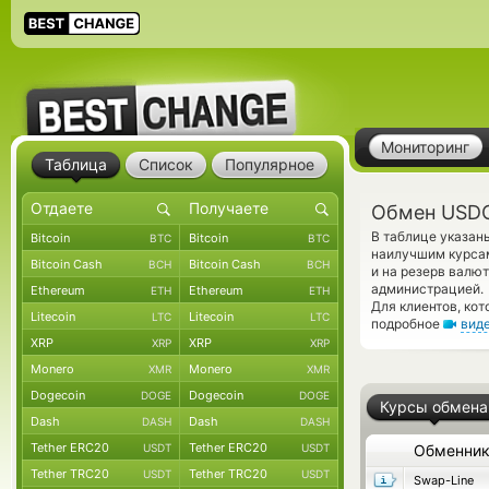
Мониторинг
Таблица
Список
Популярное
Обмен USDC
В таблице указан
Bitcoin
Bitcoin
BTC
BTC
наилучшим курсам
Bitcoin Cash
Bitcoin Cash
BCH
BCH
и на резерв валю
администрацией.
Ethereum
Ethereum
ETH
ETH
Для клиентов, ко
Litecoin
Litecoin
LTC
LTC
подробное
вид
XRP
XRP
XRP
XRP
Monero
Monero
XMR
XMR
Dogecoin
Dogecoin
DOGE
DOGE
Курсы обмена
Dash
Dash
DASH
DASH
Tether ERC20
Tether ERC20
USDT
USDT
Обменни
Tether TRC20
Tether TRC20
USDT
USDT
Swap-Line