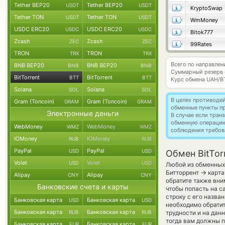
Tether BEP20
Tether BEP20
USDT
USDT
KryptoSwap
Tether TON
Tether TON
USDT
USDT
WmMoney
USDC ERC20
USDC ERC20
USDC
USDC
Bitok777
Zcash
Zcash
ZEC
ZEC
99Rates
TRON
TRON
TRX
TRX
Всего по направлени
BNB BEP20
BNB BEP20
BNB
BNB
Суммарный резерв
BitTorrent
BitTorrent
BTT
BTT
Курс обмена
UAH/B
Solana
Solana
SOL
SOL
В целях противоде
Gram (Toncoin)
Gram (Toncoin)
GRAM
GRAM
обменные пункты п
Электронные деньги
В случае если тра
обменную операци
WebMoney
WebMoney
WMZ
WMZ
соблюдения требов
ЮMoney
ЮMoney
RUB
RUB
PayPal
PayPal
USD
USD
Обмен BitTor
Volet
Volet
USD
USD
Любой из обменных 
→
Битторрент
карта
Alipay
Alipay
CNY
CNY
обратите также вни
Банковские счета и карты
чтобы попасть на с
строку с его назва
Банковская карта
Банковская карта
USD
USD
необходимо обратит
Банковская карта
Банковская карта
RUB
RUB
трудности и на дан
тогда вам должны п
Банковская карта
Банковская карта
EUR
EUR