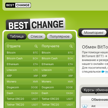
Мониторинг
Таблица
Список
Популярное
Обмен BitTo
При помощи нашег
Bitcoin
Bitcoin
BTC
BTC
→
BitTorrent (BTT)
Bitcoin Cash
Bitcoin Cash
BCH
BCH
внимание и резер
нашего онлайн-се
Ethereum
Ethereum
ETH
ETH
Для посетителей,
Litecoin
Litecoin
LTC
LTC
специальное
в
XRP
XRP
XRP
XRP
Monero
Monero
XMR
XMR
Dogecoin
Dogecoin
DOGE
DOGE
Курсы обмена
Dash
Dash
DASH
DASH
Tether ERC20
Tether ERC20
USDT
USDT
Обменни
Tether TRC20
Tether TRC20
USDT
USDT
Ant