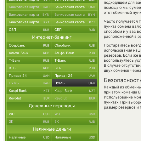
подходящем для вас
Банковская карта
Банковская карта
UAH
UAH
помощью мы сумеем
этот обменный пунк
Банковская карта
Банковская карта
BYN
BYN
Часто получается та
Банковская карта
Банковская карта
KZT
KZT
пункта обмена валю
СБП
СБП
RUB
RUB
способом и у вас в
расположенной в ра
Интернет-банкинг
Постарайтесь всег
Сбербанк
Сбербанк
RUB
RUB
использования наше
Альфа-Банк
Альфа-Банк
RUB
RUB
резервов. Если же 
воспользуйтесь ус
Т-Банк
Т-Банк
RUB
RUB
В случае отсутств
ВТБ
ВТБ
RUB
RUB
двух обменов через
Приват 24
Приват 24
UAH
UAH
Безопасност
ПУМБ
ПУМБ
UAH
UAH
Каждый из обменны
Kaspi Bank
Kaspi Bank
KZT
KZT
при этом команда 
Использование мон
Revolut
Revolut
EUR
EUR
пунктах. При выбор
Денежные переводы
размер резервов и 
WU
WU
USD
USD
ЗК
ЗК
RUB
RUB
Наличные деньги
Наличные
Наличные
USD
USD