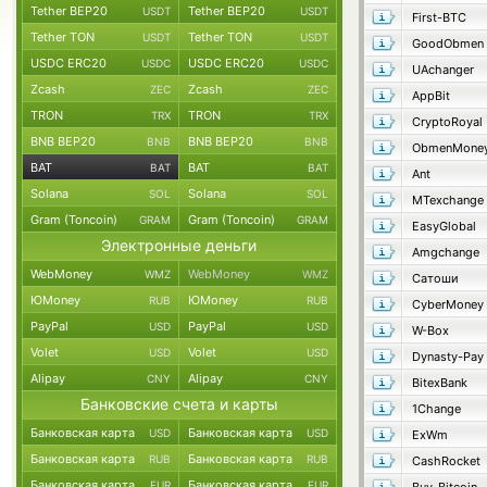
Tether BEP20
Tether BEP20
USDT
USDT
First-BTC
Tether TON
Tether TON
USDT
USDT
GoodObmen
USDC ERC20
USDC ERC20
USDC
USDC
UAchanger
Zcash
Zcash
ZEC
ZEC
AppBit
TRON
TRON
TRX
TRX
CryptoRoyal
BNB BEP20
BNB BEP20
BNB
BNB
ObmenMone
BAT
BAT
BAT
BAT
Ant
Solana
Solana
SOL
SOL
MTexchange
Gram (Toncoin)
Gram (Toncoin)
GRAM
GRAM
EasyGlobal
Электронные деньги
Amgchange
WebMoney
WebMoney
WMZ
WMZ
Сатоши
ЮMoney
ЮMoney
RUB
RUB
CyberMoney
PayPal
PayPal
USD
USD
W-Box
Volet
Volet
USD
USD
Dynasty-Pay
Alipay
Alipay
CNY
CNY
BitexBank
Банковские счета и карты
1Change
Банковская карта
Банковская карта
USD
USD
ExWm
Банковская карта
Банковская карта
RUB
RUB
CashRocket
Банковская карта
Банковская карта
EUR
EUR