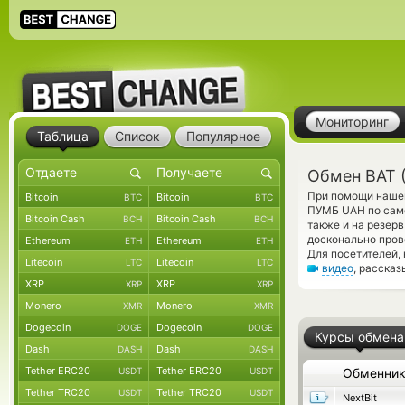
Мониторинг
Таблица
Список
Популярное
Обмен BAT 
При помощи нашег
Bitcoin
Bitcoin
BTC
BTC
ПУМБ UAH по само
Bitcoin Cash
Bitcoin Cash
BCH
BCH
также и на резер
досконально пров
Ethereum
Ethereum
ETH
ETH
Для посетителей,
Litecoin
Litecoin
LTC
LTC
видео
, расска
XRP
XRP
XRP
XRP
Monero
Monero
XMR
XMR
Dogecoin
Dogecoin
DOGE
DOGE
Курсы обмена
Dash
Dash
DASH
DASH
Tether ERC20
Tether ERC20
USDT
USDT
Обменни
Tether TRC20
Tether TRC20
USDT
USDT
NextBit