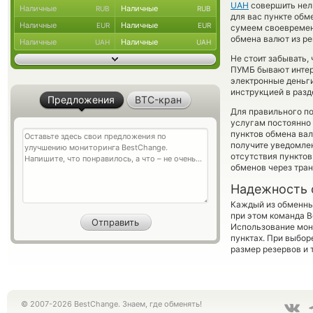
UAH
совершить нель
Наличные
Наличные
RUB
RUB
для вас пункте обм
Наличные
Наличные
EUR
EUR
сумеем своевремен
обмена валют из ре
Наличные
Наличные
UAH
UAH
Не стоит забывать,
ПУМБ бывают интере
электронные деньги
инструкцией в разд
Предложения
BTC-кран
Для правильного по
услугам постоянно
пунктов обмена вал
получите уведомлен
отсутствия пункто
обменов через тра
Надежность 
Каждый из обменны
при этом команда 
Использование мон
пунктах. При выбор
размер резервов и 
© 2007-2026 BestChange. Знаем, где обменять!