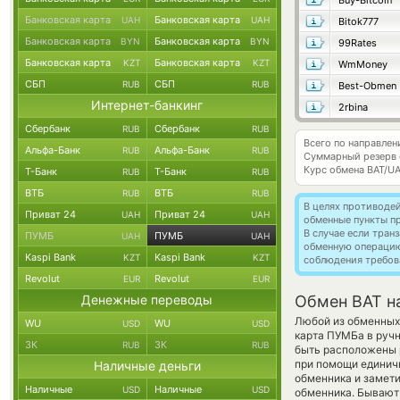
Buy-Bitcoin
Банковская карта
Банковская карта
UAH
UAH
Bitok777
Банковская карта
Банковская карта
BYN
BYN
99Rates
Банковская карта
Банковская карта
KZT
KZT
WmMoney
СБП
СБП
RUB
RUB
Best-Obmen
Интернет-банкинг
2rbina
Сбербанк
Сбербанк
RUB
RUB
Всего по направлен
Альфа-Банк
Альфа-Банк
RUB
RUB
Суммарный резерв
Курс обмена
BAT/U
Т-Банк
Т-Банк
RUB
RUB
ВТБ
ВТБ
RUB
RUB
В целях противоде
Приват 24
Приват 24
UAH
UAH
обменные пункты п
В случае если тра
ПУМБ
ПУМБ
UAH
UAH
обменную операци
Kaspi Bank
Kaspi Bank
KZT
KZT
соблюдения требов
Revolut
Revolut
EUR
EUR
Денежные переводы
Обмен BAT н
Любой из обменных 
WU
WU
USD
USD
карта ПУМБа в ручн
ЗК
ЗК
RUB
RUB
быть расположены р
при помощи единичн
Наличные деньги
обменника и замети
Наличные
Наличные
USD
USD
обменника. Бывают