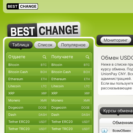
Мониторинг
Таблица
Список
Популярное
Обмен USDC
Ниже в списке пр
Bitcoin
Bitcoin
BTC
BTC
курсу обмена. По
Bitcoin Cash
Bitcoin Cash
BCH
BCH
UnionPay CNY. Вс
администрацией.
Ethereum
Ethereum
ETH
ETH
Если вы пользует
Litecoin
Litecoin
LTC
LTC
рассказывающее о
XRP
XRP
XRP
XRP
Monero
Monero
XMR
XMR
Dogecoin
Dogecoin
DOGE
DOGE
Курсы обмена
Dash
Dash
DASH
DASH
Tether ERC20
Tether ERC20
USDT
USDT
Обменни
Tether TRC20
Tether TRC20
USDT
USDT
ВсемОбмен