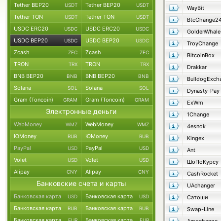
Tether BEP20
Tether BEP20
USDT
USDT
WayBit
Tether TON
Tether TON
USDT
USDT
BtcChange2
USDC ERC20
USDC ERC20
USDC
USDC
GoldenWhale
USDC BEP20
USDC BEP20
USDC
USDC
TroyChange
Zcash
Zcash
ZEC
ZEC
BitcoinBox
TRON
TRON
TRX
TRX
Drakkar
BNB BEP20
BNB BEP20
BNB
BNB
BulldogExch
Solana
Solana
SOL
SOL
Dynasty-Pay
Gram (Toncoin)
Gram (Toncoin)
GRAM
GRAM
ExWm
Электронные деньги
1Change
WebMoney
WebMoney
WMZ
WMZ
4esnok
ЮMoney
ЮMoney
RUB
RUB
Kingex
PayPal
PayPal
USD
USD
Ant
Volet
Volet
USD
USD
ШоПоКурсу
Alipay
Alipay
CNY
CNY
CashRocket
Банковские счета и карты
UAchanger
Банковская карта
Банковская карта
USD
USD
Сатоши
Банковская карта
Банковская карта
RUB
RUB
Swap-Line
Банковская карта
Банковская карта
EUR
EUR