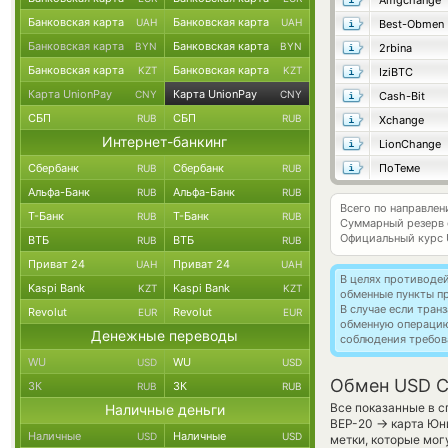
Amgchange
Банковская карта
Банковская карта
UAH
UAH
Best-Obmen
Банковская карта
Банковская карта
BYN
BYN
2rbina
Банковская карта
Банковская карта
KZT
KZT
IziBTC
Карта UnionPay
Карта UnionPay
CNY
CNY
Cash-Bit
СБП
СБП
RUB
RUB
Xchange
Интернет-банкинг
LionChange
Сбербанк
Сбербанк
ПоТеме
RUB
RUB
Альфа-Банк
Альфа-Банк
RUB
RUB
Всего по направле
Т-Банк
Т-Банк
RUB
RUB
Суммарный резерв
Официальный курс
ВТБ
ВТБ
RUB
RUB
Приват 24
Приват 24
UAH
UAH
В целях противоде
Kaspi Bank
Kaspi Bank
KZT
KZT
обменные пункты п
В случае если тра
Revolut
Revolut
EUR
EUR
обменную операци
Денежные переводы
соблюдения требов
WU
WU
USD
USD
Обмен USD C
ЗК
ЗК
RUB
RUB
Все показанные в с
Наличные деньги
→
BEP-20
карта Юни
Наличные
Наличные
USD
USD
метки, которые мог