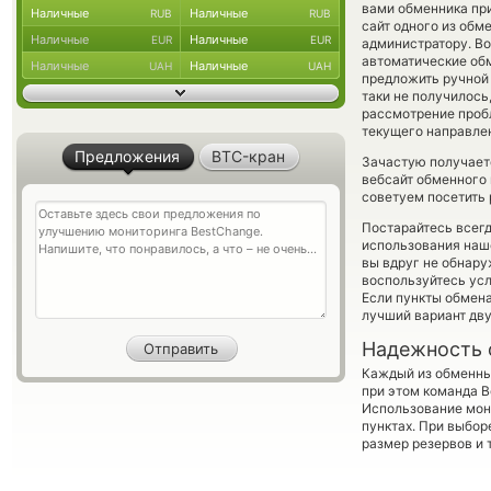
вами обменника при
Наличные
Наличные
RUB
RUB
сайт одного из обм
Наличные
Наличные
EUR
EUR
администратору. Во
автоматические о
Наличные
Наличные
UAH
UAH
предложить ручной 
таки не получилось
рассмотрение пробл
текущего направле
Предложения
BTC-кран
Зачастую получает
вебсайт обменного 
советуем посетить 
Постарайтесь всег
использования наше
вы вдруг не обнару
воспользуйтесь ус
Если пункты обмена
лучший вариант дв
Надежность 
Каждый из обменны
при этом команда 
Использование мон
пунктах. При выбор
размер резервов и 