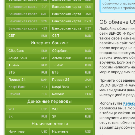
обменную операци
Банковская карта
Банковская карта
EUR
EUR
соблюдения требов
Банковская карта
Банковская карта
UAH
UAH
Об обмене US
Банковская карта
Банковская карта
BYN
BYN
Банковская карта
Банковская карта
Любой из обменнико
KZT
KZT
→
сети BEP-20
Крип
СБП
СБП
RUB
RUB
также свое внимани
Интернет-банкинг
перейти на сайт лю
после перехода на
Сбербанк
Сбербанк
RUB
RUB
операции, советуем
автоматические о
Альфа-Банк
Альфа-Банк
RUB
RUB
вручную. Если же по
Т-Банк
Т-Банк
RUB
RUB
просим написать н
меры: определим п
ВТБ
ВТБ
RUB
RUB
Приват 24
Приват 24
UAH
UAH
Примите к сведению
→
USDC-BEP20
Aav
Kaspi Bank
Kaspi Bank
KZT
KZT
меняли деньги данн
Revolut
Revolut
EUR
EUR
инструкцией в разд
Денежные переводы
Используйте
Кальк
сервисом вы, в люб
WU
WU
USD
USD
в таблице сайтов-о
ЗК
ЗК
RUB
RUB
и получите информа
отсутствия обменн
Наличные деньги
вариант двух обмен
Наличные
Наличные
USD
USD