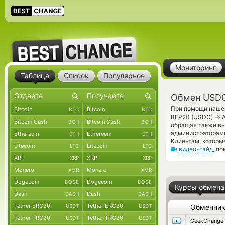
Мониторинг
Таблица
Список
Популярное
Обмен USDC
При помощи нашег
Bitcoin
Bitcoin
BTC
BTC
→
BEP20 (USDC)
A
Bitcoin Cash
Bitcoin Cash
BCH
BCH
обращая также вн
администраторами
Ethereum
Ethereum
ETH
ETH
Клиентам, которы
Litecoin
Litecoin
LTC
LTC
видео-гайд
, п
XRP
XRP
XRP
XRP
Monero
Monero
XMR
XMR
Dogecoin
Dogecoin
DOGE
DOGE
Курсы обмена
Dash
Dash
DASH
DASH
Tether ERC20
Tether ERC20
USDT
USDT
Обменни
Tether TRC20
Tether TRC20
USDT
USDT
GeekChange