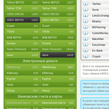
Tether BEP20
Tether BEP20
USDT
USDT
Tarifex
Tether TON
Tether TON
USDT
USDT
Sona
USDC ERC20
USDC ERC20
USDC
USDC
LetsExchang
USDC BEP20
USDC BEP20
USDC
USDC
Bitality
Zcash
Zcash
ZEC
ZEC
BitFlaming
TRON
TRON
TRX
TRX
CyberMoney
BNB BEP20
BNB BEP20
BNB
BNB
BaksMan
Solana
Solana
SOL
SOL
EasySwap
Gram (Toncoin)
Gram (Toncoin)
GRAM
GRAM
Ex-Bank
Aave
Aave
AAVE
AAVE
Crypik
Электронные деньги
Всего по направле
WebMoney
WebMoney
WMZ
WMZ
Суммарный резерв
ЮMoney
ЮMoney
RUB
RUB
Курс обмена
AAVE/
PayPal
PayPal
USD
USD
Некоторые из пред
Volet
Volet
USD
USD
обменов с расчето
Alipay
Alipay
CNY
CNY
выгодный обмен дл
Банковские счета и карты
В целях противоде
Банковская карта
Банковская карта
USD
USD
обменные пункты п
В случае если тра
Банковская карта
Банковская карта
RUB
RUB