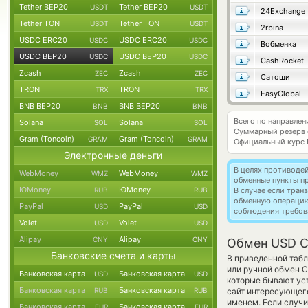
Tether BEP20
Tether BEP20
USDT
USDT
24Exchange
Tether TON
Tether TON
USDT
USDT
2rbina
USDC ERC20
USDC ERC20
USDC
USDC
Вобменка
USDC BEP20
USDC BEP20
USDC
USDC
CashRocket
Zcash
Zcash
ZEC
ZEC
Сатоши
TRON
TRON
TRX
TRX
EasyGlobal
BNB BEP20
BNB BEP20
BNB
BNB
Всего по направле
Solana
Solana
SOL
SOL
Суммарный резерв
Gram (Toncoin)
Gram (Toncoin)
GRAM
GRAM
Официальный курс
Электронные деньги
В целях противоде
WebMoney
WebMoney
WMZ
WMZ
обменные пункты п
ЮMoney
ЮMoney
RUB
RUB
В случае если тра
обменную операци
PayPal
PayPal
USD
USD
соблюдения требов
Volet
Volet
USD
USD
Alipay
Alipay
CNY
CNY
Обмен USD C
Банковские счета и карты
В приведенной таб
или ручной обмен С
Банковская карта
Банковская карта
USD
USD
которые бывают уст
Банковская карта
Банковская карта
RUB
RUB
сайт интересующего
именем. Если случи
Банковская карта
Банковская карта
EUR
EUR