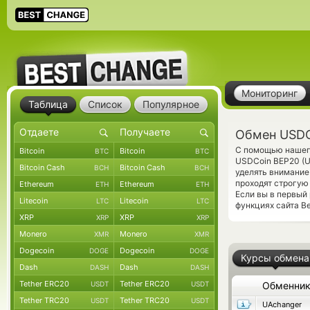
Мониторинг
Таблица
Список
Популярное
Обмен USDC
С помощью нашего
Bitcoin
Bitcoin
BTC
BTC
USDCoin BEP20 (U
Bitcoin Cash
Bitcoin Cash
BCH
BCH
уделять внимание
проходят строгую
Ethereum
Ethereum
ETH
ETH
Если вы в первый
Litecoin
Litecoin
LTC
LTC
функциях сайта B
XRP
XRP
XRP
XRP
Monero
Monero
XMR
XMR
Dogecoin
Dogecoin
DOGE
DOGE
Курсы обмена
Dash
Dash
DASH
DASH
Tether ERC20
Tether ERC20
USDT
USDT
Обменни
Tether TRC20
Tether TRC20
USDT
USDT
UAchanger