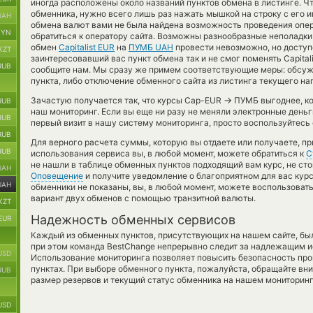
иногда расположены около названий пунктов обмена в листинге. Ч
обменника, нужно всего лишь раз нажать мышкой на строку с его и
UAH
обмена валют вами не была найдена возможность проведения опе
BYN
обратиться к оператору сайта. Возможны разнообразные неполадки
обмен
Capitalist EUR
на
ПУМБ UAH
провести невозможно, но доступ
KZT
заинтересовавший вас пункт обмена так и не смог поменять Capitali
RUB
сообщите нам. Мы сразу же примем соответствующие меры: обсу
пункта, либо отключение обменного сайта из листинга текущего на
→
Зачастую получается так, что курсы Cap-EUR
ПУМБ выгоднее, ко
RUB
наш мониторинг. Если вы еще ни разу не меняли электронные день
RUB
первый визит в нашу систему мониторинга, просто воспользуйтесь
RUB
Для верного расчета суммы, которую вы отдаете или получаете, п
RUB
использования сервиса вы, в любой момент, можете обратиться к
С
не нашли в таблице обменных пунктов подходящий вам курс, не сто
UAH
Оповещение
и получите уведомление о благоприятном для вас курсе
UAH
обменники не показаны, вы, в любой момент, можете воспользоват
вариант двух обменов с помощью транзитной валюты.
KZT
Надежность обменных сервисов
EUR
Каждый из обменных пунктов, присутствующих на нашем сайте, бы
при этом команда BestChange непрерывно следит за надлежащим и
USD
Использование мониторинга позволяет повысить безопасность пр
пунктах. При выборе обменного пункта, пожалуйста, обращайте вн
RUB
размер резервов и текущий статус обменника на нашем мониторинг
USD