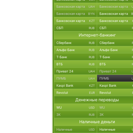
Банковская карта
Банковская карта
UAH
Банковская карта
Банковская карта
BYN
Банковская карта
Банковская карта
KZT
СБП
СБП
RUB
Интернет-банкинг
Сбербанк
Сбербанк
RUB
Альфа-Банк
Альфа-Банк
RUB
Т-Банк
Т-Банк
RUB
ВТБ
ВТБ
RUB
Приват 24
Приват 24
UAH
ПУМБ
ПУМБ
UAH
Kaspi Bank
Kaspi Bank
KZT
Revolut
Revolut
EUR
Денежные переводы
WU
WU
USD
ЗК
ЗК
RUB
Наличные деньги
Наличные
Наличные
USD