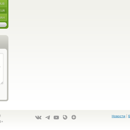
RUB
EUR
UAH
!
Новости
|
8+