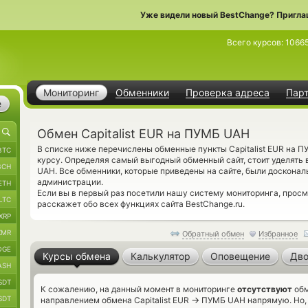
Уже видели новый BestChange? Пригла
Всего курсов:
1066
Мониторинг
Обменники
Проверка адреса
Пар
е
Обмен Capitalist EUR на ПУМБ UAH
В списке ниже перечислены обменные пункты Capitalist EUR на
BTC
курсу. Определяя самый выгодный обменный сайт, стоит уделять
BCH
UAH. Все обменники, которые приведены на сайте, были доскона
администрации.
ETH
Если вы в первый раз посетили нашу систему мониторинга, прос
LTC
расскажет обо всех функциях сайта BestChange.ru.
XRP
XMR
Обратный обмен
Избранное
OGE
Курсы обмена
Калькулятор
Оповещение
Дво
ASH
SDT
К сожалению, на данный момент в мониторинге
отсутствуют
обм
SDT
→
направлением обмена Capitalist EUR
ПУМБ UAH напрямую. Но, 