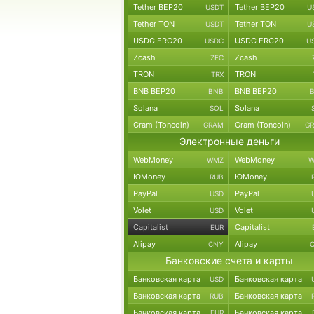
Tether BEP20
Tether BEP20
USDT
U
Tether TON
Tether TON
USDT
U
USDC ERC20
USDC ERC20
USDC
U
Zcash
Zcash
ZEC
TRON
TRON
TRX
BNB BEP20
BNB BEP20
BNB
Solana
Solana
SOL
Gram (Toncoin)
Gram (Toncoin)
GRAM
G
Электронные деньги
WebMoney
WebMoney
WMZ
W
ЮMoney
ЮMoney
RUB
PayPal
PayPal
USD
Volet
Volet
USD
Capitalist
Capitalist
EUR
Alipay
Alipay
CNY
Банковские счета и карты
Банковская карта
Банковская карта
USD
Банковская карта
Банковская карта
RUB
Банковская карта
Банковская карта
EUR