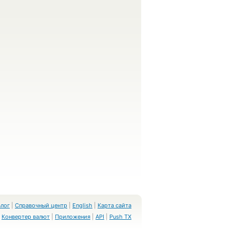
Блог
|
Справочный центр
|
English
|
Карта сайта
Конвертер валют
|
Приложения
|
API
|
Push TX