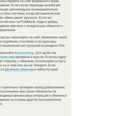
тобы перейти на сайт выбранного вами
менем. Если после перехода на вебсайт
рации, рекомендуем незамедлительно
 и сбои системы, когда автоматический
ен обмен денег вручную. Если же
st.net euro на PUMBank, будьте добры,
ждение причины с владельцем обменного
правления.
гда вы переходите на сайт обменника через
ги подобным способом и сегодня ваш
 специальной инструкцией из раздела FAQ.
рименяйте
Калькулятор
. Для удобства
татистике
резервов и курсов. Если вы вдруг
ит спешить с обменом, используйте услугу
 на e-mail или же на Telegram. Если
ься
Двойным обменом
и найти лучший
л тщательно проверен перед добавлением,
сполнением ими своих обязательств.
оводимых финансовых операций в обменных
имание на отзывы других пользователей,
е.