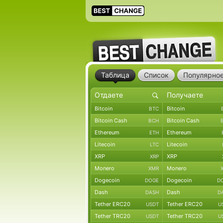
Таблица
Список
Популярно
Bitcoin
Bitcoin
BTC
Bitcoin Cash
Bitcoin Cash
BCH
Ethereum
Ethereum
ETH
Litecoin
Litecoin
LTC
XRP
XRP
XRP
Monero
Monero
XMR
Dogecoin
Dogecoin
DOGE
D
Dash
Dash
DASH
D
Tether ERC20
Tether ERC20
USDT
U
Tether TRC20
Tether TRC20
USDT
U