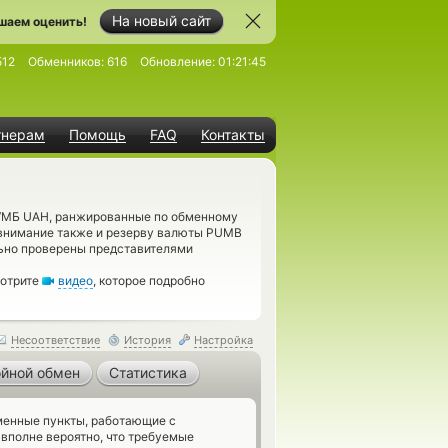
На новый сайт
шаем оценить!
512
Обменников:
616
Обновление:
01:21:45
тнерам
Помощь
FAQ
Контакты
 ПУМБ UAH, ранжированные по обменному
 внимание также и резерву валюты PUMB
льно проверены представителями
мотрите
видео
, которое подробно
Несоответствие
История
Настройка
йной обмен
Статистика
енные пункты, работающие с
вполне вероятно, что требуемые