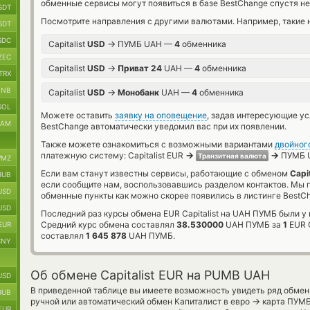
обменные сервисы могут появиться в базе BestChange спустя не
SDT
Посмотрите направления с другими валютами. Например, такие 
SDT
SDC
→
Capitalist
USD
ПУМБ UAH —
4
обменника
ZEC
→
Capitalist
USD
Приват 24
UAH —
4
обменника
TRX
BNB
→
Capitalist
USD
Монобанк
UAH —
4
обменника
SOL
Можете оставить
заявку на оповещение
, задав интересующие у
RAM
BestChange автоматически уведомил вас при их появлении.
Также можете ознакомиться с возможными вариантами
двойног
→
→
платежную систему: Capitalist EUR
ПУМБ 
Транзитная валюта
MZ
Если вам станут известны сервисы, работающие с обменом
Capi
RUB
если сообщите нам, воспользовавшись разделом контактов. Мы
USD
обменные пункты как можно скорее появились в листинге BestC
USD
Последний раз курсы обмена EUR Capitalist на UAH ПУМБ были у 
Средний курс обмена составлял
38.530000
UAH ПУМБ за
1
EUR C
EUR
составлял
1 645 878
UAH ПУМБ.
CNY
Об обмене Capitalist EUR на PUMB UAH
USD
В приведенной таблице вы имеете возможность увидеть ряд обмен
RUB
→
ручной или автоматический обмен Капиталист в евро
карта ПУМБа
EUR