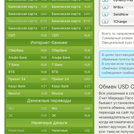
Dynasty-Pay
Банковская карта
Банковская карта
EUR
EUR
W-Box
Банковская карта
Банковская карта
UAH
UAH
SendNow
Банковская карта
Банковская карта
BYN
BYN
1Change
Банковская карта
Банковская карта
KZT
KZT
Всего по направле
СБП
СБП
RUB
RUB
Суммарный резерв
Интернет-банкинг
Официальный курс
Сбербанк
Сбербанк
RUB
RUB
В целях противоде
Альфа-Банк
Альфа-Банк
RUB
RUB
обменные пункты п
В случае если тра
Т-Банк
Т-Банк
RUB
RUB
обменную операци
ВТБ
ВТБ
RUB
RUB
соблюдения требов
Приват 24
Приват 24
UAH
UAH
Обмен USD C
Kaspi Bank
Kaspi Bank
KZT
KZT
Все указанные в сп
Revolut
Revolut
EUR
EUR
Счет Меркадо Паго 
Денежные переводы
бывают установлены
пункта обмена, нео
WU
WU
USD
USD
перехода на сайт 
ЗК
ЗК
RUB
RUB
незамедлительно об
когда автоматичес
Наличные деньги
валют вручную. В с
Наличные
Наличные
USD
USD
все-таки не получ