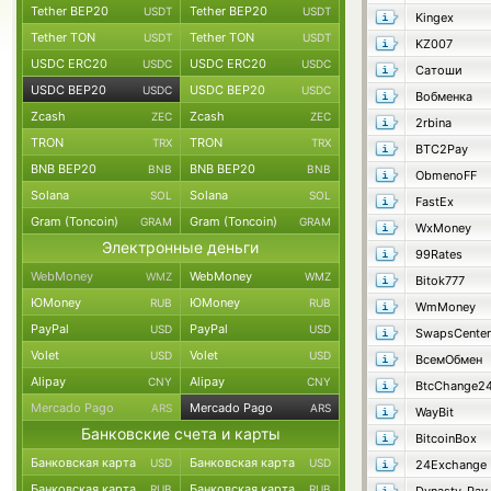
Tether BEP20
Tether BEP20
USDT
USDT
Kingex
Tether TON
Tether TON
USDT
USDT
KZ007
USDC ERC20
USDC ERC20
USDC
USDC
Сатоши
USDC BEP20
USDC BEP20
USDC
USDC
Вобменка
Zcash
Zcash
ZEC
ZEC
2rbina
TRON
TRON
TRX
TRX
BTC2Pay
BNB BEP20
BNB BEP20
BNB
BNB
ObmenoFF
Solana
Solana
SOL
SOL
FastEx
Gram (Toncoin)
Gram (Toncoin)
GRAM
GRAM
WxMoney
Электронные деньги
99Rates
WebMoney
WebMoney
WMZ
WMZ
Bitok777
ЮMoney
ЮMoney
RUB
RUB
WmMoney
PayPal
PayPal
USD
USD
SwapsCenter
Volet
Volet
USD
USD
ВсемОбмен
Alipay
Alipay
CNY
CNY
BtcChange2
Mercado Pago
Mercado Pago
ARS
ARS
WayBit
Банковские счета и карты
BitcoinBox
Банковская карта
Банковская карта
USD
USD
24Exchange
Банковская карта
Банковская карта
RUB
RUB