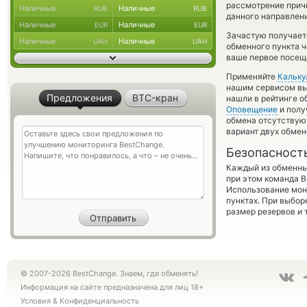
рассмотрение причи
Наличные
Наличные
RUB
RUB
данного направлен
Наличные
Наличные
EUR
EUR
Зачастую получает
Наличные
Наличные
UAH
UAH
обменного пункта ч
ваше первое посеще
Применяйте
Кальку
нашим сервисом вы,
Предложения
BTC-кран
нашли в рейтинге о
Оповещение
и полу
обмена отсутствуют
вариант двух обмен
Безопасност
Каждый из обменны
при этом команда 
Использование мон
пунктах. При выбор
размер резервов и 
© 2007-2026 BestChange. Знаем, где обменять!
Информация на сайте предназначена для лиц 18+
Условия
&
Конфиденциальность