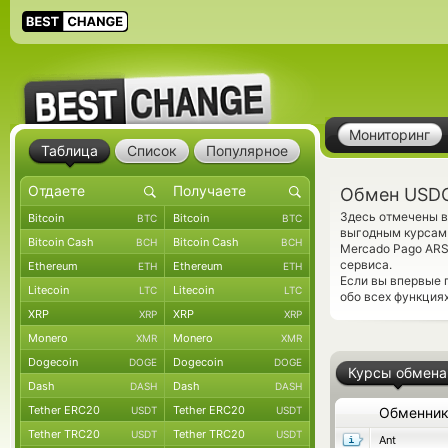
Мониторинг
Таблица
Список
Популярное
Обмен USDC
Здесь отмечены в
Bitcoin
Bitcoin
BTC
BTC
выгодным курсам 
Bitcoin Cash
Bitcoin Cash
BCH
BCH
Mercado Pago ARS
сервиса.
Ethereum
Ethereum
ETH
ETH
Если вы впервые 
Litecoin
Litecoin
LTC
LTC
обо всех функция
XRP
XRP
XRP
XRP
Monero
Monero
XMR
XMR
Dogecoin
Dogecoin
DOGE
DOGE
Курсы обмена
Dash
Dash
DASH
DASH
Tether ERC20
Tether ERC20
USDT
USDT
Обменни
Tether TRC20
Tether TRC20
USDT
USDT
Ant