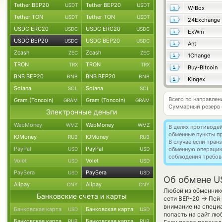
Tether BEP20
Tether BEP20
USDT
USDT
W-Box
Tether TON
Tether TON
USDT
USDT
24Exchange
USDC ERC20
USDC ERC20
USDC
USDC
ExWm
USDC BEP20
USDC BEP20
USDC
USDC
Ant
Zcash
Zcash
ZEC
ZEC
1Change
TRON
TRON
TRX
TRX
Buy-Bitcoin
BNB BEP20
BNB BEP20
BNB
BNB
Kingex
Solana
Solana
SOL
SOL
Всего по направле
Gram (Toncoin)
Gram (Toncoin)
GRAM
GRAM
Суммарный резерв
Электронные деньги
WebMoney
WebMoney
WMZ
WMZ
В целях противоде
обменные пункты п
ЮMoney
ЮMoney
RUB
RUB
В случае если тра
PayPal
PayPal
USD
USD
обменную операци
соблюдения требов
Volet
Volet
USD
USD
PaySera
PaySera
USD
USD
Об обмене U
Alipay
Alipay
CNY
CNY
Любой из обменнико
Банковские счета и карты
→
сети BEP-20
Пей 
внимание на специа
Банковская карта
Банковская карта
USD
USD
попасть на сайт лю
Банковская карта
Банковская карта
RUB
RUB