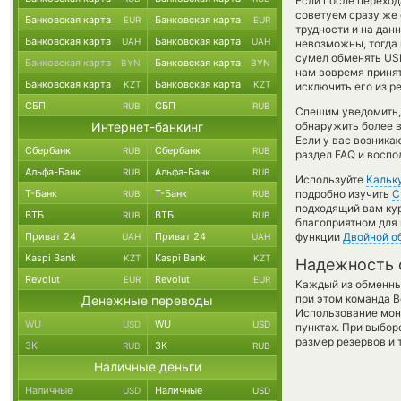
Если после переход
советуем сразу же 
Банковская карта
Банковская карта
EUR
EUR
трудности и на дан
Банковская карта
Банковская карта
UAH
UAH
невозможны, тогда 
сумел обменять USD
Банковская карта
Банковская карта
BYN
BYN
нам вовремя приня
Банковская карта
Банковская карта
KZT
KZT
исключить его из р
СБП
СБП
RUB
RUB
Спешим уведомить,
Интернет-банкинг
обнаружить более
Если у вас возника
Сбербанк
Сбербанк
RUB
RUB
раздел FAQ и воспо
Альфа-Банк
Альфа-Банк
RUB
RUB
Используйте
Кальк
Т-Банк
Т-Банк
подробно изучить
С
RUB
RUB
подходящий вам кур
ВТБ
ВТБ
RUB
RUB
благоприятном для 
Приват 24
Приват 24
функции
Двойной о
UAH
UAH
Kaspi Bank
Kaspi Bank
KZT
KZT
Надежность 
Revolut
Revolut
EUR
EUR
Каждый из обменны
при этом команда 
Денежные переводы
Использование мон
WU
WU
USD
USD
пунктах. При выбор
размер резервов и 
ЗК
ЗК
RUB
RUB
Наличные деньги
Наличные
Наличные
USD
USD