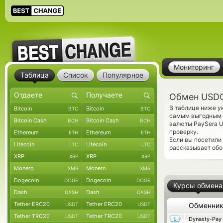
Мониторинг
Таблица
Список
Популярное
Обмен USDC
В таблице ниже у
Bitcoin
Bitcoin
BTC
BTC
самым выгодным к
Bitcoin Cash
Bitcoin Cash
BCH
BCH
валюты PaySera U
проверку.
Ethereum
Ethereum
ETH
ETH
Если вы посетили
Litecoin
Litecoin
LTC
LTC
рассказывает обо 
XRP
XRP
XRP
XRP
Monero
Monero
XMR
XMR
Dogecoin
Dogecoin
DOGE
DOGE
Курсы обмена
Dash
Dash
DASH
DASH
Tether ERC20
Tether ERC20
USDT
USDT
Обменни
Tether TRC20
Tether TRC20
USDT
USDT
Dynasty-Pay