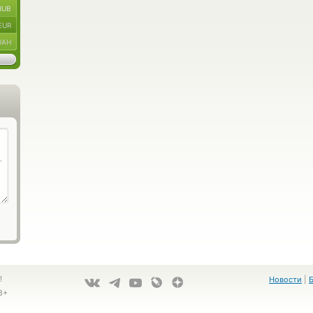
RUB
EUR
UAH
!
Новости
|
8+