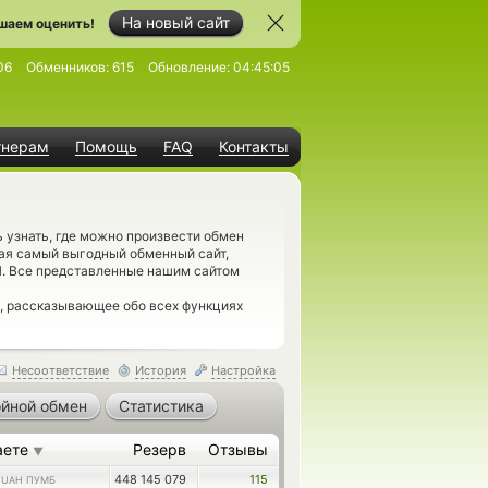
На новый сайт
шаем оценить!
06
Обменников:
615
Обновление:
04:45:05
тнерам
Помощь
FAQ
Контакты
 узнать, где можно произвести обмен
ая самый выгодный обменный сайт,
. Все представленные нашим сайтом
, рассказывающее обо всех функциях
Несоответствие
История
Настройка
йной обмен
Статистика
аете
Резерв
Отзывы
▼
5
448 145 079
115
UAH ПУМБ