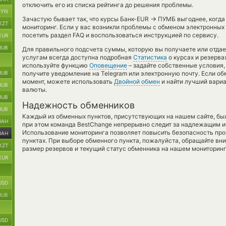
отключить его из списка рейтинга до решения проблемы.
BYN
→
Зачастую бывает так, что курсы Банк-EUR
ПУМБ выгоднее, когда 
KZT
мониторинг. Если у вас возникли проблемы с обменом электронных
посетить раздел FAQ и воспользоваться инструкцией по сервису.
EUR
RUB
Для правильного подсчета суммы, которую вы получаете или отдае
услугам всегда доступна подробная
Статистика
о курсах и резерва
используйте функцию
Оповещение
– задайте собственные условия,
RUB
получите уведомление на Telegram или электронную почту. Если об
момент, можете использовать
Двойной обмен
и найти лучший вариа
RUB
валюты.
RUB
Надежность обменников
RUB
Каждый из обменных пунктов, присутствующих на нашем сайте, бы
UAH
при этом команда BestChange непрерывно следит за надлежащим и
Использование мониторинга позволяет повысить безопасность пр
UAH
пунктах. При выборе обменного пункта, пожалуйста, обращайте вн
KZT
размер резервов и текущий статус обменника на нашем мониторинг
EUR
USD
RUB
USD