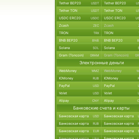
Tether BEP20
Tether BEP20
USDT
U
Tether TON
Tether TON
USDT
U
USDC ERC20
USDC ERC20
USDC
U
Zcash
Zcash
ZEC
TRON
TRON
TRX
BNB BEP20
BNB BEP20
BNB
Solana
Solana
SOL
Gram (Toncoin)
Gram (Toncoin)
GRAM
G
Электронные деньги
WebMoney
WebMoney
WMZ
W
ЮMoney
ЮMoney
RUB
PayPal
PayPal
USD
Volet
Volet
USD
Alipay
Alipay
CNY
Банковские счета и карты
Банковская карта
Банковская карта
USD
Банковская карта
Банковская карта
RUB
Банковская карта
Банковская карта
EUR
Банковская карта
Банковская карта
UAH