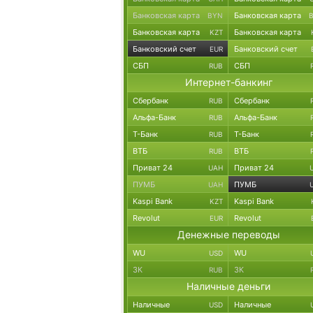
Банковская карта
Банковская карта
BYN
Банковская карта
Банковская карта
KZT
Банковский счет
Банковский счет
EUR
СБП
СБП
RUB
Интернет-банкинг
Сбербанк
Сбербанк
RUB
Альфа-Банк
Альфа-Банк
RUB
Т-Банк
Т-Банк
RUB
ВТБ
ВТБ
RUB
Приват 24
Приват 24
UAH
ПУМБ
ПУМБ
UAH
Kaspi Bank
Kaspi Bank
KZT
Revolut
Revolut
EUR
Денежные переводы
WU
WU
USD
ЗК
ЗК
RUB
Наличные деньги
Наличные
Наличные
USD