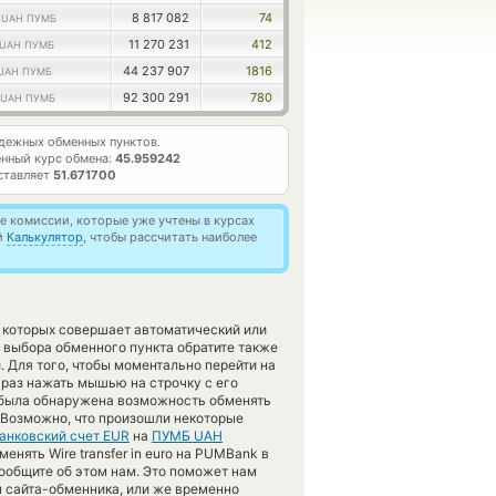
6
8 817 082
74
UAH ПУМБ
11 270 231
412
UAH ПУМБ
44 237 907
1816
UAH ПУМБ
92 300 291
780
UAH ПУМБ
дежных обменных пунктов.
нный курс обмена:
45.959242
ставляет
51.671700
 комиссии, которые уже учтены в курсах
й
Калькулятор
, чтобы рассчитать наиболее
 которых совершает автоматический или
 выбора обменного пункта обратите также
. Для того, чтобы моментально перейти на
 раз нажать мышью на строчку с его
е была обнаружена возможность обменять
. Возможно, что произошли некоторые
анковский счет EUR
на
ПУМБ UAH
нять Wire transfer in euro на PUMBank в
сообщите об этом нам. Это поможет нам
 сайта-обменника, или же временно