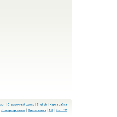
Блог
|
Справочный центр
|
English
|
Карта сайта
Конвертер валют
|
Приложения
|
API
|
Push TX