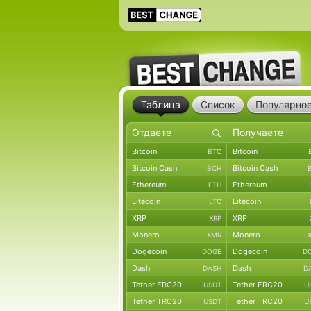
Таблица
Список
Популярно
Bitcoin
Bitcoin
BTC
Bitcoin Cash
Bitcoin Cash
BCH
Ethereum
Ethereum
ETH
Litecoin
Litecoin
LTC
XRP
XRP
XRP
Monero
Monero
XMR
Dogecoin
Dogecoin
DOGE
D
Dash
Dash
DASH
D
Tether ERC20
Tether ERC20
USDT
U
Tether TRC20
Tether TRC20
USDT
U