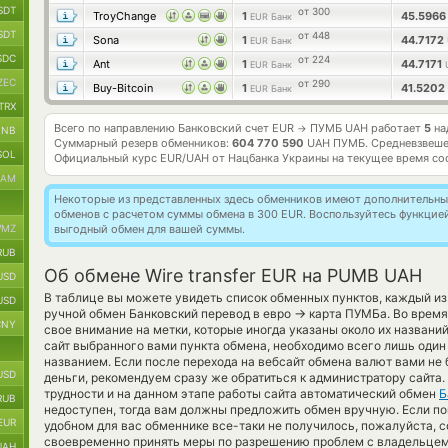
SDT
от 300
TroyChange
1
45.596
EUR Банк
SDT
от 448
Sona
1
44.7172
EUR Банк
SDC
от 224
Ant
1
44.7171
EUR Банк
ZEC
от 290
Buy-Bitcoin
1
41.5202
EUR Банк
TRX
Всего по направлению Банковский счет EUR
ПУМБ UAH работает
5
на
→
BNB
Суммарный резерв обменников:
604 770 590
UAH ПУМБ.
Средневзвеше
SOL
Официальный курс
EUR/UAH
от Нацбанка Украины на текущее время со
RAM
Некоторые из представленных здесь обменников имеют дополнительные
обменов с расчетом суммы обмена в 300 EUR. Воспользуйтесь функцие
MZ
выгодный обмен для вашей суммы.
RUB
Об обмене Wire transfer EUR на PUMB UAH
USD
В таблице вы можете увидеть список обменных пунктов, каждый из
USD
→
ручной обмен Банковский перевод в евро
карта ПУМБа. Во время
CNY
свое внимание на метки, которые иногда указаны около их названий
сайт выбранного вами пункта обмена, необходимо всего лишь один
названием. Если после перехода на вебсайт обмена валют вами н
USD
деньги, рекомендуем сразу же обратиться к администратору сайта
трудности и на данном этапе работы сайта автоматический обмен
Б
RUB
недоступен, тогда вам должны предложить обмен вручную. Если поме
EUR
удобном для вас обменнике все-таки не получилось, пожалуйста, 
своевременно принять меры по разрешению проблем с владельцем
UAH