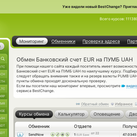
Уже видели новый BestChange? Пригла
Всего курсов:
11138
Мониторинг
Обменники
Проверка адреса
Пар
е
Обмен Банковский счет EUR на ПУМБ UAH
При помощи нашего сайта каждый посетитель имеет возможность
BTC
Банковский счет EUR на ПУМБ UAH по наилучшему курсу. Подбир
BCH
следует обращать внимание также и на резерв валюты PUMB UAH
пункты обмена проходят доскональную проверку.
ETH
Если вы посетили наш мониторинг впервые, просмотрите
видео
LTC
сервиса BestChange.
XRP
XMR
Обратный обмен
Избранное
OGE
Курсы обмена
Калькулятор
Оповещение
Дво
ASH
SDT
Обменник
Отдаете
Получ
SDT
от 22
SendNow
1
47.034
EUR Банк