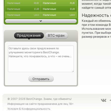
Наличные
Наличные
RUB
RUB
момент, когда тако
найдете самый опти
Наличные
Наличные
EUR
EUR
Надежность 
Наличные
Наличные
UAH
UAH
Каждый из обменны
при этом команда 
Использование мон
пунктах. При выбор
Предложения
BTC-кран
размер резервов и 
© 2007-2026 BestChange. Знаем, где обменять!
Информация на сайте предназначена для лиц 18+
Условия
&
Конфиденциальность