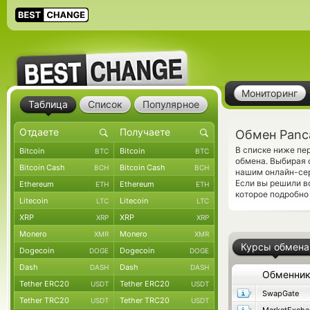
Мониторинг
Таблица
Список
Популярное
Обмен Panc
В списке ниже пе
Bitcoin
Bitcoin
BTC
BTC
обмена. Выбирая 
Bitcoin Cash
Bitcoin Cash
BCH
BCH
нашим онлайн-сер
Если вы решили в
Ethereum
Ethereum
ETH
ETH
которое подробно
Litecoin
Litecoin
LTC
LTC
XRP
XRP
XRP
XRP
Monero
Monero
XMR
XMR
Курсы обмена
Dogecoin
Dogecoin
DOGE
DOGE
Dash
Dash
DASH
DASH
Обменни
Tether ERC20
Tether ERC20
USDT
USDT
SwapGate
Tether TRC20
Tether TRC20
USDT
USDT