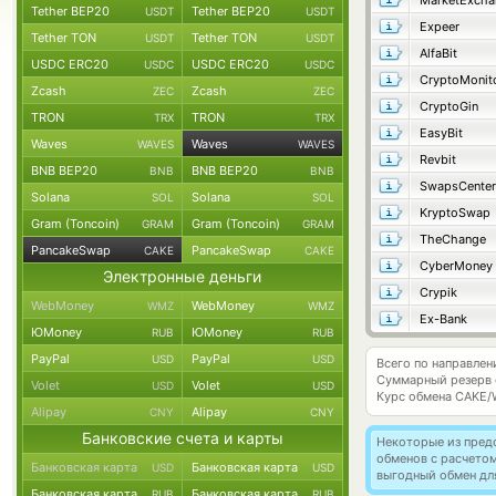
MarketExcha
Tether BEP20
Tether BEP20
USDT
USDT
Expeer
Tether TON
Tether TON
USDT
USDT
AlfaBit
USDC ERC20
USDC ERC20
USDC
USDC
CryptoMonit
Zcash
Zcash
ZEC
ZEC
CryptoGin
TRON
TRON
TRX
TRX
EasyBit
Waves
Waves
WAVES
WAVES
Revbit
BNB BEP20
BNB BEP20
BNB
BNB
SwapsCenter
Solana
Solana
SOL
SOL
KryptoSwap
Gram (Toncoin)
Gram (Toncoin)
GRAM
GRAM
TheChange
PancakeSwap
PancakeSwap
CAKE
CAKE
CyberMoney
Электронные деньги
Crypik
WebMoney
WebMoney
WMZ
WMZ
Ex-Bank
ЮMoney
ЮMoney
RUB
RUB
PayPal
PayPal
USD
USD
Всего по направле
Суммарный резерв
Volet
Volet
USD
USD
Курс обмена
CAKE/
Alipay
Alipay
CNY
CNY
Банковские счета и карты
Некоторые из пред
обменов с расчето
Банковская карта
Банковская карта
USD
USD
выгодный обмен дл
Банковская карта
Банковская карта
RUB
RUB