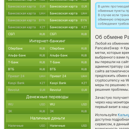
Банковская карта
Банковская карта
В целях противоде
EUR
EUR
обменные пункты п
Банковская карта
Банковская карта
UAH
UAH
В случае если тра
обменную операци
Банковская карта
Банковская карта
BYN
BYN
соблюдения требов
Банковская карта
Банковская карта
KZT
KZT
СБП
СБП
RUB
RUB
Об обмене P
Интернет-банкинг
Любой из обменнико
→
PancakeSwap
Кри
Сбербанк
Сбербанк
RUB
RUB
метки, которые вре
Альфа-Банк
Альфа-Банк
RUB
RUB
выбранного вами пу
вы перешли на сайт
Т-Банк
Т-Банк
RUB
RUB
администратору сай
ВТБ
ВТБ
RUB
RUB
сайта автоматичес
предложить обмен в
Приват 24
Приват 24
UAH
UAH
cryptocurrency на 
Kaspi Bank
Kaspi Bank
KZT
KZT
меры по решению пр
решения проблемы.
Revolut
Revolut
EUR
EUR
Денежные переводы
Зачастую получаетс
через наш монитори
WU
WU
USD
USD
первый визит в наш
ЗК
ЗК
RUB
RUB
Используйте
Кальк
Наличные деньги
доступна подробна
сервисом, в данный
Наличные
Наличные
USD
USD
возможность задать