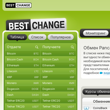
Мониторинг
Таблица
Список
Популярное
Обмен Panc
В списке ниже пе
Bitcoin
Bitcoin
BTC
BTC
выгодности обмен
Bitcoin Cash
Bitcoin Cash
BCH
BCH
необходимой валю
представителями
Ethereum
Ethereum
ETH
ETH
Для посетителей,
Litecoin
Litecoin
LTC
LTC
подробное
вид
XRP
XRP
XRP
XRP
Monero
Monero
XMR
XMR
Dogecoin
Dogecoin
DOGE
DOGE
Курсы обмена
Dash
Dash
DASH
DASH
Tether ERC20
Tether ERC20
USDT
USDT
Обменни
Tether TRC20
Tether TRC20
USDT
USDT
CoinsBlack