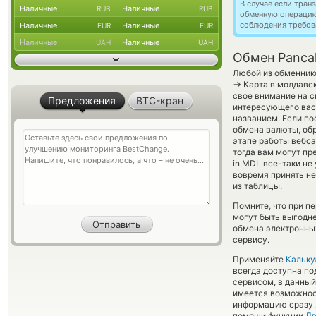
В случае если тра
Наличные
Наличные
RUB
RUB
обменную операци
соблюдения требов
Наличные
Наличные
EUR
EUR
Наличные
Наличные
UAH
UAH
Обмен Panca
Любой из обменник
→
Карта в молдавск
свое внимание на с
Предложения
BTC-кран
интересующего вас 
названием. Если по
обмена валюты, обр
этапе работы вебс
тогда вам могут пр
in MDL все-таки не
вовремя принять н
из таблицы.
Помните, что при п
могут быть выгодне
обмена электронных
сервису.
Применяйте
Кальку
всегда доступна п
сервисом, в данный
имеется возможност
информацию сразу ж
помощи функции
Дв