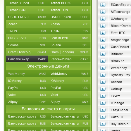
Tether BEP20
Tether BEP20
USDT
USDT
ECashExpert
Tether TON
Tether TON
USDT
USDT
MTexchange
USDC ERC20
USDC ERC20
USDC
USDC
UAchanger
Zcash
Zcash
ZEC
ZEC
BitcoinObme
TRON
TRON
TRX
TRX
First-BTC
BNB BEP20
BNB BEP20
BNB
BNB
Amgchange
Solana
Solana
SOL
SOL
CashRocket
Gram (Toncoin)
Gram (Toncoin)
GRAM
GRAM
99Rates
PancakeSwap
PancakeSwap
CAKE
CAKE
Bitok777
Электронные деньги
WmMoney
WebMoney
WebMoney
WMZ
WMZ
Dynasty-Pay
ЮMoney
ЮMoney
RUB
RUB
4esnok
PayPal
PayPal
USD
USD
CoinUp
Volet
Volet
USD
USD
ExWm
Alipay
Alipay
CNY
CNY
1Change
Банковские счета и карты
EasyGlobal
Банковская карта
Банковская карта
USD
USD
Сатоши
Банковская карта
Банковская карта
RUB
RUB
Buy-Bitcoin
Банковская карта
Банковская карта
EUR
EUR