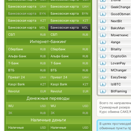
2rbina
Банковская карта
Банковская карта
UAH
UAH
GeekChange
Банковская карта
Банковская карта
BYN
BYN
GoodObmen
Банковская карта
Банковская карта
KZT
KZT
NextBit
Банковская карта
Банковская карта
MDL
MDL
BaksMan
СБП
СБП
RUB
RUB
Монеткинс
Интернет-банкинг
4ange
Сбербанк
Сбербанк
Bitality
RUB
RUB
Альфа-Банк
Альфа-Банк
CryptoGin
RUB
RUB
Т-Банк
Т-Банк
LovanPay
RUB
RUB
ВТБ
ВТБ
MChanger
RUB
RUB
Приват 24
Приват 24
EasySwap
UAH
UAH
Kaspi Bank
Kaspi Bank
IziBTC
KZT
KZT
Revolut
Revolut
BitFlaming
EUR
EUR
Денежные переводы
Всего по направле
WU
WU
USD
USD
Суммарный резерв
Курс обмена
CAKE/
ЗК
ЗК
RUB
RUB
Наличные деньги
В целях противоде
Наличные
Наличные
USD
USD
обменные пункты п