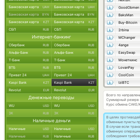
NextBit
Банковская карта
Банковская карта
UAH
UAH
GoodObmen
Банковская карта
Банковская карта
BYN
BYN
BaksMan
Банковская карта
Банковская карта
KZT
KZT
Buy-Bitcoin
СБП
СБП
RUB
RUB
2rbina
Интернет-банкинг
MChanger
Сбербанк
Сбербанк
4ange
RUB
RUB
Альфа-Банк
Альфа-Банк
EasySwap
RUB
RUB
Т-Банк
Т-Банк
Монеткинс
RUB
RUB
ВТБ
ВТБ
LovanPay
RUB
RUB
Приват 24
Приват 24
CoolCoin
UAH
UAH
Kaspi Bank
Kaspi Bank
IziBTC
KZT
KZT
Revolut
Revolut
EUR
EUR
Всего по направле
Денежные переводы
Суммарный резерв
Курс обмена
CAKE/
WU
WU
USD
USD
ЗК
ЗК
RUB
RUB
В целях противоде
Наличные деньги
обменные пункты п
В случае если тра
Наличные
Наличные
USD
USD
обменную операци
соблюдения требов
Наличные
Наличные
RUB
RUB