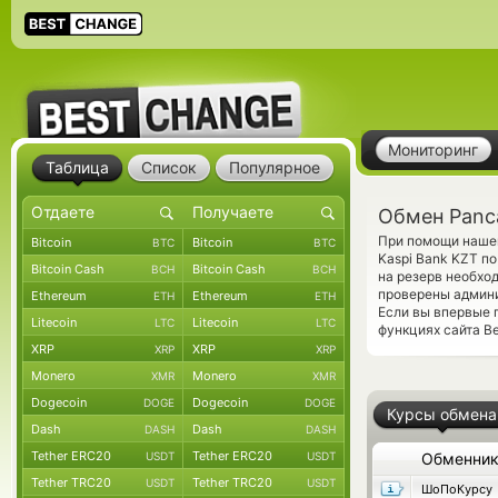
Мониторинг
Таблица
Список
Популярное
Обмен Panc
При помощи нашег
Bitcoin
Bitcoin
BTC
BTC
Kaspi Bank KZT п
Bitcoin Cash
Bitcoin Cash
BCH
BCH
на резерв необхо
проверены админ
Ethereum
Ethereum
ETH
ETH
Если вы впервые 
Litecoin
Litecoin
LTC
LTC
функциях сайта Be
XRP
XRP
XRP
XRP
Monero
Monero
XMR
XMR
Dogecoin
Dogecoin
DOGE
DOGE
Курсы обмена
Dash
Dash
DASH
DASH
Tether ERC20
Tether ERC20
USDT
USDT
Обменни
Tether TRC20
Tether TRC20
USDT
USDT
ШоПоКурсу