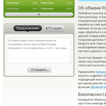
Наличные
Наличные
EUR
EUR
Об обмене P
Наличные
Наличные
UAH
UAH
Любой из пунктов о
→
PancakeSwap
Кас
специальные метки,
перейти на сайт вы
Предложения
BTC-кран
именем. Если вы со
надо обратиться к 
данной стадии раб
тогда вам должны п
Kaspi.kz все-таки 
необходимые меры:
листинга данного н
Зачастую бывает та
через наш монитори
советуем посетить 
Применяйте
Кальку
можете подробно и
подходящий вам кур
выгодном для вас к
функции
Двойной о
Безопасност
Каждый из обменны
при этом команда 