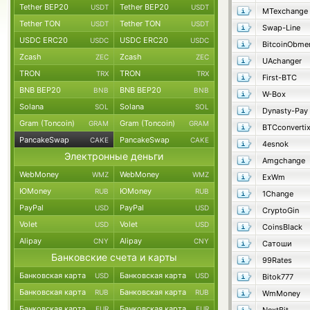
Tether BEP20
Tether BEP20
USDT
USDT
MTexchange
Tether TON
Tether TON
USDT
USDT
Swap-Line
USDC ERC20
USDC ERC20
USDC
USDC
BitcoinObme
Zcash
Zcash
ZEC
ZEC
UAchanger
TRON
TRON
TRX
TRX
First-BTC
BNB BEP20
BNB BEP20
BNB
BNB
W-Box
Solana
Solana
SOL
SOL
Dynasty-Pay
Gram (Toncoin)
Gram (Toncoin)
GRAM
GRAM
BTCconverti
PancakeSwap
PancakeSwap
CAKE
CAKE
4esnok
Электронные деньги
Amgchange
WebMoney
WebMoney
WMZ
WMZ
ExWm
ЮMoney
ЮMoney
RUB
RUB
1Change
PayPal
PayPal
USD
USD
CryptoGin
Volet
Volet
USD
USD
CoinsBlack
Alipay
Alipay
CNY
CNY
Сатоши
Банковские счета и карты
99Rates
Банковская карта
Банковская карта
USD
USD
Bitok777
Банковская карта
Банковская карта
RUB
RUB
WmMoney
Банковская карта
Банковская карта
EUR
EUR