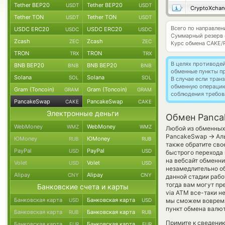
Tether BEP20
Tether BEP20
USDT
USDT
CryptoXchan
Tether TON
Tether TON
USDT
USDT
Всего по направле
USDC ERC20
USDC ERC20
USDC
USDC
Суммарный резерв
Zcash
Zcash
ZEC
ZEC
Курс обмена
CAKE/
TRON
TRON
TRX
TRX
В целях противоде
BNB BEP20
BNB BEP20
BNB
BNB
обменные пункты п
Solana
Solana
SOL
SOL
В случае если тра
обменную операци
Gram (Toncoin)
Gram (Toncoin)
GRAM
GRAM
соблюдения требов
PancakeSwap
PancakeSwap
CAKE
CAKE
Электронные деньги
Обмен Pancak
WebMoney
WebMoney
WMZ
WMZ
Любой из обменных 
→
PancakeSwap
Аль
ЮMoney
ЮMoney
RUB
RUB
также обратите сво
PayPal
PayPal
USD
USD
быстрого перехода 
на вебсайт обменн
Volet
Volet
USD
USD
незамедлительно об
Alipay
Alipay
CNY
CNY
данной стадии раб
тогда вам могут пр
Банковские счета и карты
via ATM все-таки н
Банковская карта
Банковская карта
USD
USD
мы сможем вовремя
пункт обмена валют
Банковская карта
Банковская карта
RUB
RUB
Примите к сведению
Банковская карта
Банковская карта
EUR
EUR