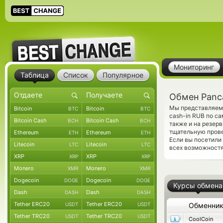
Мониторинг
Таблица
Список
Популярное
Обмен Panc
Мы представляем 
Bitcoin
Bitcoin
BTC
BTC
cash-in RUB по с
Bitcoin Cash
Bitcoin Cash
BCH
BCH
также и на резер
тщательную прове
Ethereum
Ethereum
ETH
ETH
Если вы посетили
Litecoin
Litecoin
LTC
LTC
всех возможностя
XRP
XRP
XRP
XRP
Monero
Monero
XMR
XMR
Dogecoin
Dogecoin
DOGE
DOGE
Курсы обмена
Dash
Dash
DASH
DASH
Tether ERC20
Tether ERC20
USDT
USDT
Обменни
Tether TRC20
Tether TRC20
USDT
USDT
CoolCoin