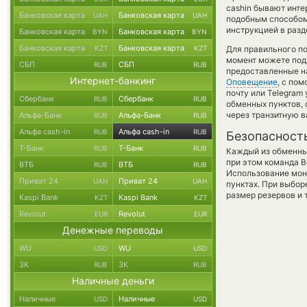
cashin бывают инте
Банковская карта
Банковская карта
UAH
UAH
подобным способом 
инструкцией в разд
Банковская карта
Банковская карта
BYN
BYN
Банковская карта
Банковская карта
KZT
KZT
Для правильного по
момент можете под
СБП
СБП
RUB
RUB
предоставленные н
Интернет-банкинг
Оповещение
, с по
почту или Telegram
Сбербанк
Сбербанк
RUB
RUB
обменных пунктов,
через транзитную в
Альфа-Банк
Альфа-Банк
RUB
RUB
Альфа cash-in
Альфа cash-in
RUB
RUB
Безопасност
Т-Банк
Т-Банк
RUB
RUB
Каждый из обменны
при этом команда 
ВТБ
ВТБ
RUB
RUB
Использование мон
Приват 24
Приват 24
UAH
UAH
пунктах. При выбор
размер резервов и 
Kaspi Bank
Kaspi Bank
KZT
KZT
Revolut
Revolut
EUR
EUR
Денежные переводы
WU
WU
USD
USD
ЗК
ЗК
RUB
RUB
Наличные деньги
Наличные
Наличные
USD
USD