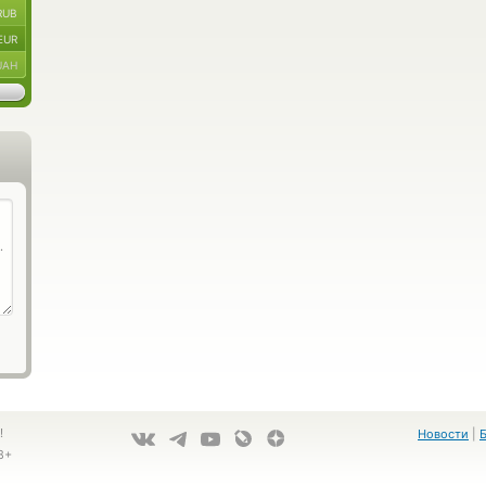
RUB
EUR
UAH
!
Новости
|
8+