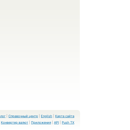
Блог
|
Справочный центр
|
English
|
Карта сайта
Конвертер валют
|
Приложения
|
API
|
Push TX