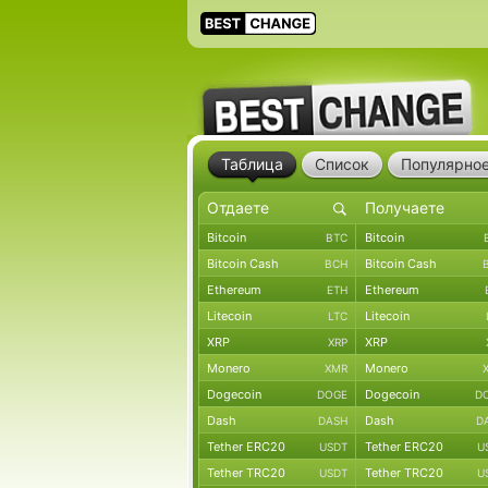
Таблица
Список
Популярно
Bitcoin
Bitcoin
BTC
Bitcoin Cash
Bitcoin Cash
BCH
Ethereum
Ethereum
ETH
Litecoin
Litecoin
LTC
XRP
XRP
XRP
Monero
Monero
XMR
Dogecoin
Dogecoin
DOGE
D
Dash
Dash
DASH
D
Tether ERC20
Tether ERC20
USDT
U
Tether TRC20
Tether TRC20
USDT
U