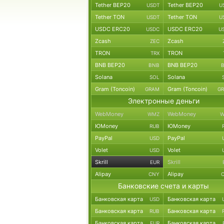
Tether BEP20
Tether BEP20
USDT
U
Tether TON
Tether TON
USDT
U
USDC ERC20
USDC ERC20
USDC
U
Zcash
Zcash
ZEC
TRON
TRON
TRX
BNB BEP20
BNB BEP20
BNB
Solana
Solana
SOL
Gram (Toncoin)
Gram (Toncoin)
GRAM
G
Электронные деньги
WebMoney
WebMoney
WMZ
W
ЮMoney
ЮMoney
RUB
PayPal
PayPal
USD
Volet
Volet
USD
Skrill
Skrill
EUR
Alipay
Alipay
CNY
Банковские счета и карты
Банковская карта
Банковская карта
USD
Банковская карта
Банковская карта
RUB
Банковская карта
Банковская карта
EUR