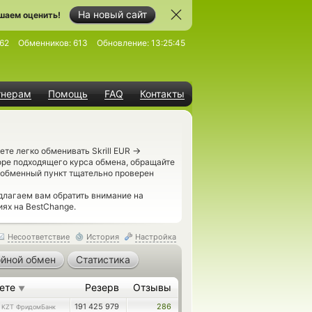
На новый сайт
шаем оценить!
62
Обменников:
613
Обновление:
13:25:45
тнерам
Помощь
FAQ
Контакты
→
те легко обменивать Skrill EUR
оре подходящего курса обмена, обращайте
 обменный пункт тщательно проверен
длагаем вам обратить внимание на
ях на BestChange.
Несоответствие
История
Настройка
йной обмен
Статистика
аете
Резерв
Отзывы
▼
5
191 425 979
286
KZT ФридомБанк