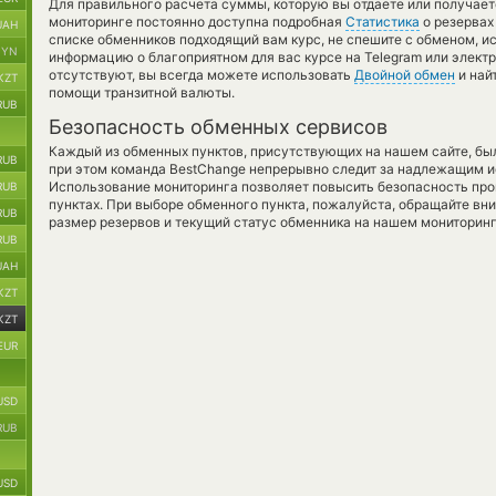
Для правильного расчета суммы, которую вы отдаете или получае
мониторинге постоянно доступна подробная
Статистика
о резервах 
UAH
списке обменников подходящий вам курс, не спешите с обменом, и
BYN
информацию о благоприятном для вас курсе на Telegram или элект
отсутствуют, вы всегда можете использовать
Двойной обмен
и най
KZT
помощи транзитной валюты.
RUB
Безопасность обменных сервисов
Каждый из обменных пунктов, присутствующих на нашем сайте, бы
RUB
при этом команда BestChange непрерывно следит за надлежащим и
Использование мониторинга позволяет повысить безопасность пр
RUB
пунктах. При выборе обменного пункта, пожалуйста, обращайте вн
RUB
размер резервов и текущий статус обменника на нашем мониторинг
RUB
UAH
KZT
KZT
EUR
USD
RUB
USD