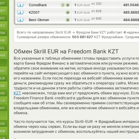
SDT
от 250
CoinsBlack
1
491.554
EUR Skrill
SDT
от 626
KZ007
1
485.869
EUR Skrill
SDC
от 640
Best-Obmen
1
484.886
EUR Skrill
ZEC
Всего по направлению Skrill EUR
Фридом Банк KZT работает
4
надежн
→
TRX
Суммарный резерв обменников:
503 681 627
KZT ФридомБанк.
Среднев
BNB
SOL
Обмен Skrill EUR на Freedom Bank KZT
RAM
Все указанные в таблице обменники готовы предоставить услуги п
карта банка Фридом Финанс в автоматическом или ручном режиме.
обратите свое внимание на метки, которые иногда указываются окол
MZ
перейти на сайт интересующего вас обменного пункта, нужно всего
его названием. Если после перехода на вебсайт обменника вами 
RUB
деньги, рекомендуем сразу же обратиться к оператору сайта. Может
USD
трудности и на данном этапе работы сайта-обменника автоматиче
KZT
невозможен, тогда вам могут предложить обмен вручную. Если о
USD
Freedom Finance Bank creditcard в удобном для вас обменном пункт
EUR
сообщите нам об этом. Мы своевременно примем соответствующие
владельцами обменника, или же исключение обменного вебсайта и
CNY
обмена.
→
Часто получается так, что курсы Skrill-EUR
ФридомБанк интересне
USD
обмена через наш сервис. Если вы еще ни разу не меняли электро
RUB
возникли затруднения с обменом, воспользуйтесь нашей инструкцие
EUR