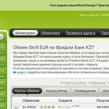
Уже видели новый BestChange? Пригла
Всего курсов:
12459
Мониторинг
Обменники
Проверка адреса
Пар
е
Обмен Skrill EUR на Фридом Банк KZT
Мы представляем вам список пунктов обмена, в которых вы сможе
BTC
Фридом Банк KZT по наилучшему курсу в сети Интернет. При выб
BCH
внимание также и на резервы валюты Freedom Bank KZT. Каждый
представителями администрации нашего онлайн-сервиса.
ETH
Если вы решили воспользоваться нашими услугами впервые, пре
LTC
видео
, подробно рассказывающее обо всех возможных операци
XRP
XMR
Обратный обмен
Избранное
OGE
Курсы обмена
Калькулятор
Оповещение
Дво
ASH
SDT
Обменник
Отдаете
Получ
SDT
от 300
Ex-ATM24
1
491.559
EUR Skrill