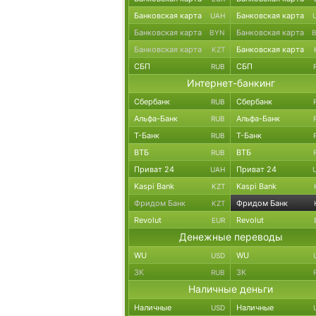
Банковская карта
Банковская карта
UAH
Банковская карта
Банковская карта
BYN
Банковская карта
Банковская карта
KZT
СБП
СБП
RUB
Интернет-банкинг
Сбербанк
Сбербанк
RUB
Альфа-Банк
Альфа-Банк
RUB
Т-Банк
Т-Банк
RUB
ВТБ
ВТБ
RUB
Приват 24
Приват 24
UAH
Kaspi Bank
Kaspi Bank
KZT
Фридом Банк
Фридом Банк
KZT
Revolut
Revolut
EUR
Денежные переводы
WU
WU
USD
ЗК
ЗК
RUB
Наличные деньги
Наличные
Наличные
USD