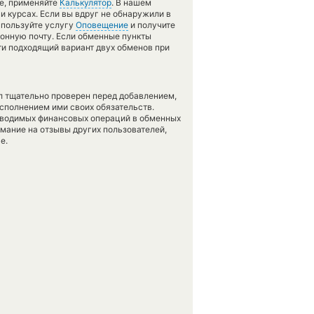
те, применяйте
Калькулятор
. В нашем
и курсах. Если вы вдруг не обнаружили в
спользуйте услугу
Оповещение
и получите
ронную почту. Если обменные пункты
ти подходящий вариант двух обменов при
л тщательно проверен перед добавлением,
сполнением ими своих обязательств.
оводимых финансовых операций в обменных
имание на отзывы других пользователей,
е.