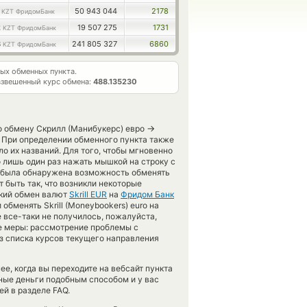
6
50 943 044
2178
KZT ФридомБанк
2
19 507 275
1731
KZT ФридомБанк
8
241 805 327
6860
KZT ФридомБанк
ых обменных пункта.
звешенный курс обмена:
488.135230
→
о обмену Скрилл (Манибукерс) евро
 При определении обменного пункта также
о их названий. Для того, чтобы мгновенно
 лишь один раз нажать мышкой на строку с
не была обнаружена возможность обменять
 быть так, что возникли некоторые
ский обмен валют
Skrill EUR
на
Фридом Банк
бменять Skrill (Moneybookers) euro на
е все-таки не получилось, пожалуйста,
 меры: рассмотрение проблемы с
з списка курсов текущего направления
е, когда вы переходите на вебсайт пункта
нные деньги подобным способом и у вас
й в разделе FAQ.