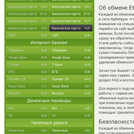
Банковская карта
Банковская карта
Об обмене E
UAH
UAH
Банковская карта
Банковская карта
BYN
BYN
Каждый из обменни
→
в сети Арбитрум
Банковская карта
Банковская карта
KZT
KZT
внимание на специа
Банковская карта
Банковская карта
HUF
HUF
перейти на сайт вы
именем. Если после
СБП
СБП
RUB
RUB
сразу же обратитес
Интернет-банкинг
этапе работы сайт
невозможны, тогда 
Сбербанк
Сбербанк
RUB
RUB
сумел поменять Ethe
своевременно прим
Альфа-Банк
Альфа-Банк
RUB
RUB
удаление обменного
Т-Банк
Т-Банк
RUB
RUB
Зачастую бывает т
ВТБ
ВТБ
RUB
RUB
через наш сервис. 
Приват 24
Приват 24
UAH
UAH
раздел FAQ и воспо
Kaspi Bank
Kaspi Bank
KZT
KZT
Для верного подсче
работы с сервисом 
Revolut
Revolut
EUR
EUR
обменные курсы ва
Денежные переводы
при появлении подх
показаны, вы, в лю
WU
WU
USD
USD
помощью транзитно
ЗК
ЗК
RUB
RUB
Безопасност
Наличные деньги
Каждый из обменны
Наличные
Наличные
USD
USD
при этом команда 