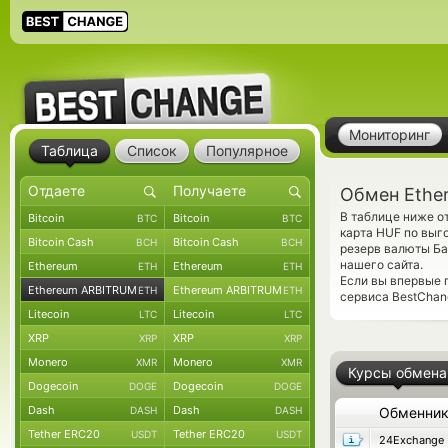
Мониторинг
Таблица
Список
Популярное
Обмен Ethe
В таблице ниже о
Bitcoin
Bitcoin
BTC
BTC
карта HUF по выг
Bitcoin Cash
Bitcoin Cash
BCH
BCH
резерв валюты Ба
нашего сайта.
Ethereum
Ethereum
ETH
ETH
Если вы впервые 
Ethereum ARBITRUM
Ethereum ARBITRUM
ETH
ETH
сервиса BestChang
Litecoin
Litecoin
LTC
LTC
XRP
XRP
XRP
XRP
Monero
Monero
XMR
XMR
Курсы обмена
Dogecoin
Dogecoin
DOGE
DOGE
Dash
Dash
DASH
DASH
Обменни
Tether ERC20
Tether ERC20
USDT
USDT
24Exchange