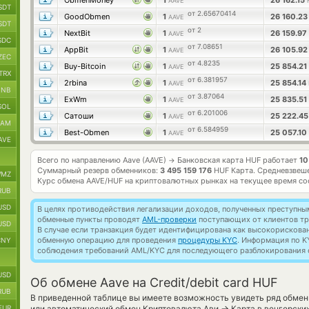
ObmenMoney
1
26 162.15
AAVE
SDT
от 2.65670414
GoodObmen
1
26 160.2
AAVE
SDT
от 2
NextBit
1
26 159.97
AAVE
SDC
от 7.08651
AppBit
1
26 105.9
AAVE
ZEC
от 4.8235
Buy-Bitcoin
1
25 854.21
AAVE
TRX
от 6.381957
2rbina
1
25 854.14
AAVE
BNB
от 3.87064
ExWm
1
25 835.51
AAVE
SOL
от 6.201006
Сатоши
1
25 222.4
AAVE
RAM
от 6.584959
Best-Obmen
1
25 057.10
AAVE
AVE
Всего по направлению Aave (AAVE)
Банковская карта HUF работает
10
→
Суммарный резерв обменников:
3 495 159 176
HUF Карта.
Средневзвеше
MZ
Курс обмена
AAVE/HUF
на криптовалютных рынках на текущее время со
RUB
USD
В целях противодействия легализации доходов, полученных преступны
обменные пункты проводят
AML-проверки
поступающих от клиентов тр
USD
В случае если транзакция будет идентифицирована как высокорискова
обменную операцию для проведения
процедуры KYC
. Информация по K
CNY
соблюдения требований AML/KYC для последующего разблокирования с
USD
Об обмене Aave на Credit/debit card HUF
RUB
В приведенной таблице вы имеете возможность увидеть ряд обмен
→
EUR
или автоматический обмен Криптовалюта Ави
Карта в венгерски