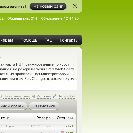
На новый сайт
шаем оценить!
62
Обменников:
614
Обновление:
12:44:20
тнерам
Помощь
FAQ
Контакты
F
кая карта HUF, ранжированные по курсу
ние и на резерв валюты Credit/debit card
щательно проверены администраторами.
мониторингом BestChange.ru, рекомендуем
Несоответствие
История
Настройка
йной обмен
Статистика
ете
Резерв
Отзывы
▼
150 000 000
2471
HUF Карта