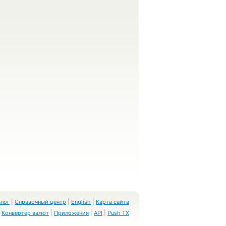
Блог
|
Справочный центр
|
English
|
Карта сайта
Конвертер валют
|
Приложения
|
API
|
Push TX