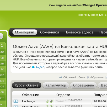
Уже видели новый BestChange? Пригла
Всего курсов:
12516
Мониторинг
Обменники
Проверка адреса
Пар
е
Обмен Aave (AAVE) на Банковская карта HU
В рейтинге ниже перечислены обменники Aave (AAVE) на Банковс
BTC
обмена. Определите подходящий курс обмена, обратив также внима
BCH
HUF. Все обменники, которые приведены на нашем сайте, были т
Для посетителей, которые в первый раз воспользовались нашим 
ETH
специальное
видео
, которое рассказывает о функциях сайта.
LTC
XRP
Обратный обмен
Избранное
XMR
Курсы обмена
Калькулятор
Оповещение
Дво
OGE
ASH
Обменник
Отдаете
Получа
SDT
от 2.64689092
UAchanger
1
26 181.66
AAVE
SDT
от 2.64886453