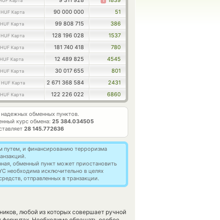
9 311 928
1
1839
HUF Карта
3
90 000 000
51
HUF Карта
99 808 715
386
HUF Карта
2
128 196 028
1537
HUF Карта
181 740 418
780
HUF Карта
12 489 825
4545
HUF Карта
30 017 655
801
HUF Карта
5
2 671 368 584
2431
HUF Карта
122 226 022
6860
HUF Карта
надежных обменных пунктов.
нный курс обмена:
25 384.034505
ставляет
28 145.772636
м путем, и финансированию терроризма
анзакций.
нная, обменный пункт может приостановить
YC необходима исключительно в целях
редств, отправленных в транзакции.
ников, любой из которых совершает ручной
х форинтах. Необходимо обращать особое