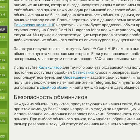
внимание на метки, которые иногда находятся рядом с названием о
UAH
сайт обменного пункта нажмите один раз мышкой по строке обменни
BYN
обменника вами не была найдена возможность обменять деньги, со
администратору сайта. Вполне вероятно, что в данное время авто
KZT
Банковская карта HUF
недоступны и вам будет предложен обмен вр
HUF
cryptocurrency на Credit Card in Hungarian forint все же не удалос
ситуации. Мы примем соответствующие меры: рассмотрение пробл
RUB
либо исключение обменного сайта из списка курсов текущего напр
→
Зачастую получается так, что курсы Aave
Card-HUF намного выго
RUB
обменного пункта через наш мониторинг. Если у вас возникли проб
алгоритмом, мы советуем посетить раздел FAQ и воспользоваться 
RUB
Используйте
Калькулятор
для точного расчета отдаваемой или по
RUB
постоянно доступна подробная
Статистика
курсов и резервов. Если
RUB
воспользуйтесь функцией
Оповещение
– задайте свои условия, и 
получите уведомление на e-mail или же на Telegram. Если пункты 
UAH
использовать
Двойной обмен
и найти лучший вариант двух обменов
KZT
Безопасность обменников
EUR
Каждый из обменных пунктов, присутствующих на нашем сайте, бы
при этом команда BestChange непрерывно следит за надлежащим и
USD
Использование мониторинга позволяет повысить безопасность пр
пунктах. При выборе обменного пункта, пожалуйста, обращайте вн
RUB
размер резервов и текущий статус обменника на нашем мониторинг
USD