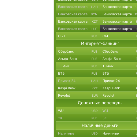
Банковская карта
Банковская карта
UAH
Банковская карта
Банковская карта
BYN
Банковская карта
Банковская карта
KZT
Банковская карта
Банковская карта
HUF
СБП
СБП
RUB
Интернет-банкинг
Сбербанк
Сбербанк
RUB
Альфа-Банк
Альфа-Банк
RUB
Т-Банк
Т-Банк
RUB
ВТБ
ВТБ
RUB
Приват 24
Приват 24
UAH
Kaspi Bank
Kaspi Bank
KZT
Revolut
Revolut
EUR
Денежные переводы
WU
WU
USD
ЗК
ЗК
RUB
Наличные деньги
Наличные
Наличные
USD