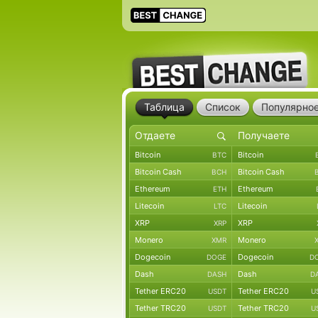
Таблица
Список
Популярно
Bitcoin
Bitcoin
BTC
Bitcoin Cash
Bitcoin Cash
BCH
Ethereum
Ethereum
ETH
Litecoin
Litecoin
LTC
XRP
XRP
XRP
Monero
Monero
XMR
Dogecoin
Dogecoin
DOGE
D
Dash
Dash
DASH
D
Tether ERC20
Tether ERC20
USDT
U
Tether TRC20
Tether TRC20
USDT
U