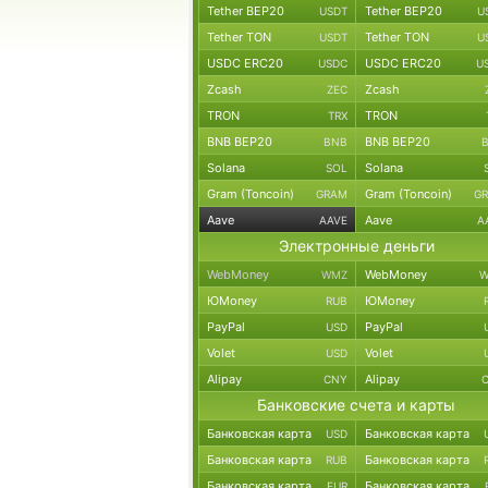
Tether BEP20
Tether BEP20
USDT
U
Tether TON
Tether TON
USDT
U
USDC ERC20
USDC ERC20
USDC
U
Zcash
Zcash
ZEC
TRON
TRON
TRX
BNB BEP20
BNB BEP20
BNB
Solana
Solana
SOL
Gram (Toncoin)
Gram (Toncoin)
GRAM
G
Aave
Aave
AAVE
A
Электронные деньги
WebMoney
WebMoney
WMZ
W
ЮMoney
ЮMoney
RUB
PayPal
PayPal
USD
Volet
Volet
USD
Alipay
Alipay
CNY
Банковские счета и карты
Банковская карта
Банковская карта
USD
Банковская карта
Банковская карта
RUB
Банковская карта
Банковская карта
EUR