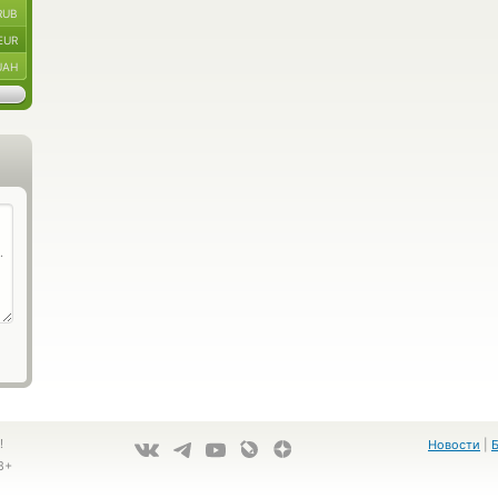
RUB
EUR
UAH
!
Новости
|
8+