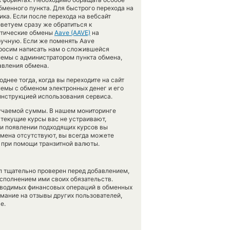
бменного пункта. Для быстрого перехода на
ка. Если после перехода на вебсайт
ветуем сразу же обратиться к
матические обмены
Aave (AAVE)
на
учную. Если же поменять Aave
ь, просим написать нам о сложившейся
емы с администратором пункта обмена,
авления обмена.
днее тогда, когда вы переходите на сайт
лемы с обменом электронных денег и его
инструкцией использования сервиса.
лучаемой суммы. В нашем мониторинге
 текущие курсы вас не устраивают,
при появлении подходящих курсов вы
обмена отсутствуют, вы всегда можете
 при помощи транзитной валюты.
л тщательно проверен перед добавлением,
сполнением ими своих обязательств.
оводимых финансовых операций в обменных
имание на отзывы других пользователей,
е.