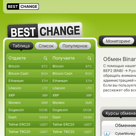
Мониторинг
Таблица
Список
Популярное
Обмен Bina
С помощью нашего
Bitcoin
Bitcoin
BTC
BTC
→
BEP2 (BNB)
Русс
Bitcoin Cash
Bitcoin Cash
BCH
BCH
обращать внимани
администрацией н
Ethereum
Ethereum
ETH
ETH
Если вы пользует
Litecoin
Litecoin
LTC
LTC
расскажет обо все
XRP
XRP
XRP
XRP
Monero
Monero
XMR
XMR
Dogecoin
Dogecoin
DOGE
DOGE
Курсы обмена
Dash
Dash
DASH
DASH
Tether ERC20
Tether ERC20
USDT
USDT
Обменни
Tether TRC20
Tether TRC20
USDT
USDT
CyberMoney