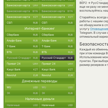
→
BEP2
РусСтандарт
Банковская карта
Банковская карта
UAH
UAH
еще ни разу не мен
воспользуйтесь наш
Банковская карта
Банковская карта
BYN
BYN
Банковская карта
Банковская карта
KZT
KZT
Старайтесь всегда
работы с нашим сер
СБП
СБП
RUB
RUB
не обнаружили в сп
Интернет-банкинг
услугу
Оповещени
Telegram. В случае
Сбербанк
Сбербанк
RUB
RUB
оптимальный вариан
Альфа-Банк
Альфа-Банк
RUB
RUB
Безопасност
Т-Банк
Т-Банк
RUB
RUB
Каждый из обменны
ВТБ
ВТБ
RUB
RUB
при этом команда 
Использование мон
Русский Стандарт
Русский Стандарт
RUB
RUB
пунктах. При выбор
Приват 24
Приват 24
UAH
UAH
размер резервов и 
Kaspi Bank
Kaspi Bank
KZT
KZT
Revolut
Revolut
EUR
EUR
Денежные переводы
WU
WU
USD
USD
ЗК
ЗК
RUB
RUB
Наличные деньги
Наличные
Наличные
USD
USD