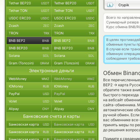
Tether BEP20
Tether BEP20
USDT
USDT
Crypik
Tether TON
Tether TON
USDT
USDT
Всего по направле
USDC ERC20
USDC ERC20
USDC
USDC
Суммарный резерв
Zcash
Zcash
ZEC
ZEC
Курс обмена
BNB/R
TRON
TRON
TRX
TRX
В целях противоде
BNB BEP2
BNB BEP2
BNB
BNB
обменные пункты п
BNB BEP20
BNB BEP20
BNB
BNB
В случае если тра
обменную операци
Solana
Solana
SOL
SOL
соблюдения требов
Gram (Toncoin)
Gram (Toncoin)
GRAM
GRAM
Электронные деньги
Обмен Binanc
WebMoney
WebMoney
WMZ
WMZ
Все перечисленные
→
BEP2
карта Русск
ЮMoney
ЮMoney
RUB
RUB
обратите также вни
PayPal
PayPal
USD
USD
быстрого перехода 
на вебсайт обменни
Volet
Volet
USD
USD
сайта-обменника. М
Alipay
Alipay
CNY
CNY
автоматические о
ручной обмен. Если
Банковские счета и карты
вас обменнике все-
Банковская карта
Банковская карта
USD
USD
принять меры по ре
до решения вопроса
Банковская карта
Банковская карта
RUB
RUB
Примите к сведению
Банковская карта
Банковская карта
EUR
EUR