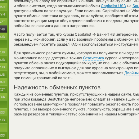
рекомендуем сразу же обратиться к онлайн-консультанту сайта. И
и сбои в системе, когда автоматический обмен
Capitalist USD
на
Бан
UAH
доступен обмен валют вручную. Если поменять Capitalist.net на Wire 
BYN
пункте обмена все-таки не удалось, пожалуйста, сообщите об это
соответствующие меры: обсуждение проблемы с владельцем пункт
KZT
вебсайта из листинга данного направления.
THB
→
Часто получается так, что курсы Capitalist
Банк-THB интереснее, 
RUB
через наш мониторинг. Если у вас возникли проблемы с обменом эл
рекомендуем посетить раздел FAQ и воспользоваться инструкцией 
RUB
Для правильного расчета суммы, которую вы получаете или отдае
мониторинге всегда доступна точная
Статистика
курсов и резервов
RUB
пунктов обмена валют подходящий вам курс, не спешите с обменом
RUB
получите оповещение о выгодном для вас курсе на электронную по
отсутствуют, вы, в любой момент, можете воспользоваться
Двойны
RUB
при помощи транзитной валюты.
UAH
Надежность обменных пунктов
KZT
Каждый из обменных пунктов, присутствующих на нашем сайте, бы
EUR
при этом команда BestChange непрерывно следит за надлежащим и
Использование мониторинга позволяет повысить безопасность пр
пунктах. При выборе обменного пункта, пожалуйста, обращайте вн
USD
размер резервов и текущий статус обменника на нашем мониторинг
RUB
USD