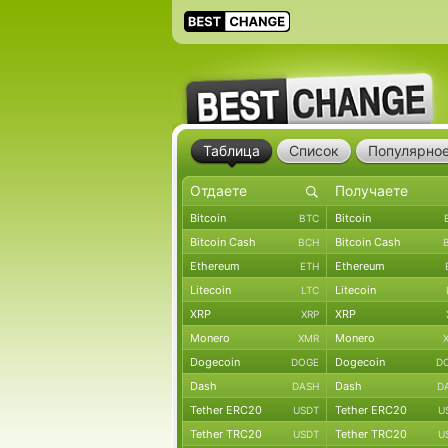
Таблица
Список
Популярно
Bitcoin
Bitcoin
BTC
Bitcoin Cash
Bitcoin Cash
BCH
Ethereum
Ethereum
ETH
Litecoin
Litecoin
LTC
XRP
XRP
XRP
Monero
Monero
XMR
Dogecoin
Dogecoin
DOGE
D
Dash
Dash
DASH
D
Tether ERC20
Tether ERC20
USDT
U
Tether TRC20
Tether TRC20
USDT
U