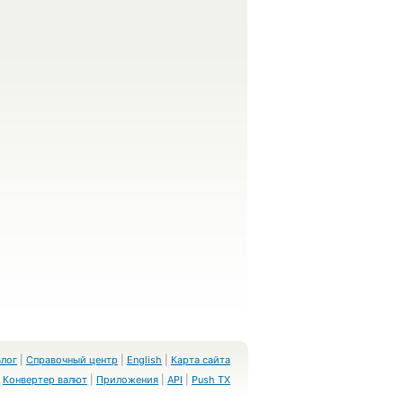
Блог
|
Справочный центр
|
English
|
Карта сайта
Конвертер валют
|
Приложения
|
API
|
Push TX