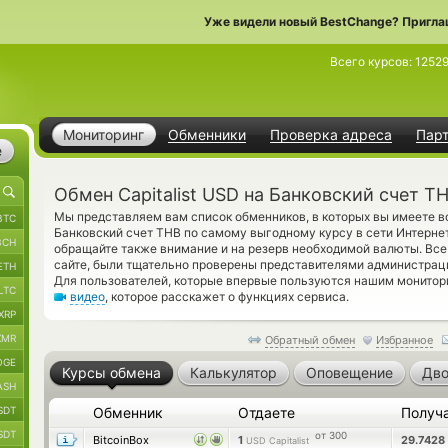
Уже видели новый BestChange? Пригла
Всего курсов:
1252
Мониторинг
Обменники
Проверка адреса
Пар
е
Обмен Capitalist USD на Банковский счет T
Мы представляем вам список обменников, в которых вы имеете в
BTC
Банковский счет THB по самому выгодному курсу в сети Интернет
BCH
обращайте также внимание и на резерв необходимой валюты. Все
сайте, были тщательно проверены представителями администрац
ETH
Для пользователей, которые впервые пользуются нашим монитор
LTC
видео
, которое расскажет о функциях сервиса.
XRP
XMR
Обратный обмен
Избранное
OGE
Курсы обмена
Калькулятор
Оповещение
Дво
ASH
SDT
Обменник
Отдаете
Получ
SDT
от 300
BitcoinBox
1
29.7428
USD Capitalist