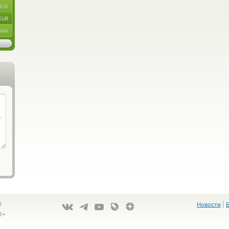
RUB
EUR
UAH
!
Новости
|
8+