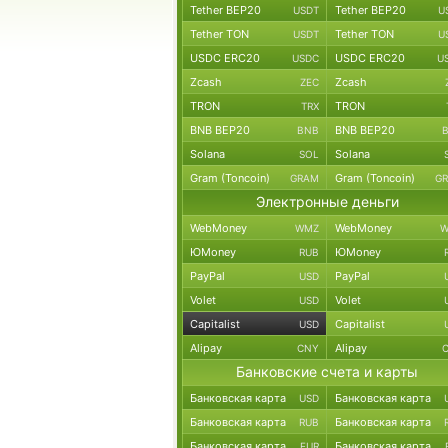
Tether BEP20
Tether BEP20
USDT
U
Tether TON
Tether TON
USDT
U
USDC ERC20
USDC ERC20
USDC
U
Zcash
Zcash
ZEC
TRON
TRON
TRX
BNB BEP20
BNB BEP20
BNB
Solana
Solana
SOL
Gram (Toncoin)
Gram (Toncoin)
GRAM
G
Электронные деньги
WebMoney
WebMoney
WMZ
W
ЮMoney
ЮMoney
RUB
PayPal
PayPal
USD
Volet
Volet
USD
Capitalist
Capitalist
USD
Alipay
Alipay
CNY
Банковские счета и карты
Банковская карта
Банковская карта
USD
Банковская карта
Банковская карта
RUB
Банковская карта
Банковская карта
EUR