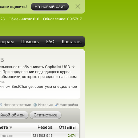
На новый сайт
шаем оценить!
928
Обменников:
616
Обновление:
09:57:17
тнерам
Помощь
FAQ
Контакты
HB
→
озможность обменивать Capitalist USD
. При определении подходящего курса,
 обменники, которые приведены на нашем
ии.
ингом BestChange, советуем специальное
Несоответствие
История
Настройка
йной обмен
Статистика
аете
Резерв
Отзывы
▼
121 503 945
2474
THB Банк