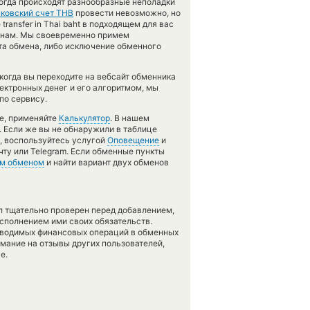
ногда происходят разнообразные неполадки
ковский счет THB
провести невозможно, но
transfer in Thai baht в подходящем для вас
м нам. Мы своевременно примем
а обмена, либо исключение обменного
когда вы переходите на вебсайт обменника
ектронных денег и его алгоритмом, мы
по сервису.
те, применяйте
Калькулятор
. В нашем
. Если же вы не обнаружили в таблице
, воспользуйтесь услугой
Оповещение
и
чту или Telegram. Если обменные пункты
м обменом
и найти вариант двух обменов
л тщательно проверен перед добавлением,
сполнением ими своих обязательств.
оводимых финансовых операций в обменных
имание на отзывы других пользователей,
е.