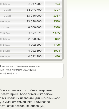
33 047 500
594
THB Банк
2
33 040 700
8207
THB Банк
2
33 046 000
2067
THB Банк
33 048 600
8510
THB Банк
6 608 800
1918
THB Банк
0
1 829 678
2465
THB Банк
2 200 350
812
THB Банк
4 092 390
1108
THB Банк
4 092 390
8021
THB Банк
4 092 390
416
THB Банк
1
надежных обменных пунктов.
ый курс обмена:
29.211258
яет
33.053977
B
бой из которых способен совершить
 батах. При выборе обменника также
ются возле их названий. Для мгновенного
у с именем обменника. Если после
ость осуществления операции,