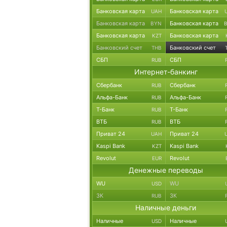
Банковская карта
Банковская карта
UAH
Банковская карта
Банковская карта
BYN
Банковская карта
Банковская карта
KZT
Банковский счет
Банковский счет
THB
СБП
СБП
RUB
Интернет-банкинг
Сбербанк
Сбербанк
RUB
Альфа-Банк
Альфа-Банк
RUB
Т-Банк
Т-Банк
RUB
ВТБ
ВТБ
RUB
Приват 24
Приват 24
UAH
Kaspi Bank
Kaspi Bank
KZT
Revolut
Revolut
EUR
Денежные переводы
WU
WU
USD
ЗК
ЗК
RUB
Наличные деньги
Наличные
Наличные
USD