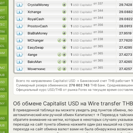
SDT
от 337
CrystalMoney
1
29.7428
USD Capitalist
SDT
от 344
Xchange
1
29.088
USD Capitalist
SDC
от 344
RoyalCash
1
29.082
USD Capitalist
ZEC
от 356
ProstovCash
1
28.0913
USD Capitalist
TRX
от 358
BlaBlaMoney
1
27.9519
USD Capitalist
BNB
от 238
MChanger
1
27.762
USD Capitalist
SOL
от 365
EasySwap
1
27.4295
USD Capitalist
RAM
от 365
4ange
1
27.4273
USD Capitalist
от 365
BaksMan
1
27.4265
USD Capitalist
от 365
MZ
Монеткинс
1
27.4257
USD Capitalist
RUB
Всего по направлению Capitalist USD
Банковский счет THB работает
1
→
USD
Суммарный резерв обменников:
276 602 743
THB Банк.
Средневзвешенн
USD
Официальный курс
USD/THB
от рынка Forex на текущее время составл
USD
Об обмене Capitalist USD на Wire transfer TH
CNY
В приведенной таблице вы можете увидеть ряд пунктов обмена, лю
→
автоматический или ручной обмен Капиталист
Перевод в тайских
USD
обратите внимание на метки, которые в некоторых случаях указыва
перехода на сайт пункта обмена нажмите один раз мышкой на строк
RUB
перехода на сайт обмена валют вами не была обнаружена возможн
EUR