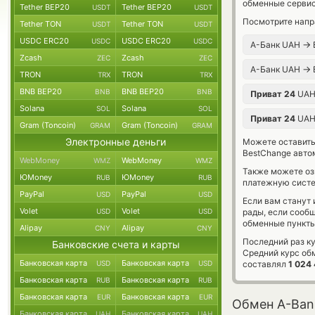
обменные сервис
Tether BEP20
Tether BEP20
USDT
USDT
Посмотрите напр
Tether TON
Tether TON
USDT
USDT
USDC ERC20
USDC ERC20
USDC
USDC
→
А-Банк UAH
Zcash
Zcash
ZEC
ZEC
→
А-Банк UAH
TRON
TRON
TRX
TRX
BNB BEP20
BNB BEP20
BNB
BNB
Приват 24
UA
Solana
Solana
SOL
SOL
Приват 24
UA
Gram (Toncoin)
Gram (Toncoin)
GRAM
GRAM
Электронные деньги
Можете оставит
BestChange авто
WebMoney
WebMoney
WMZ
WMZ
Также можете о
ЮMoney
ЮMoney
RUB
RUB
платежную сист
PayPal
PayPal
USD
USD
Если вам станут
Volet
Volet
USD
USD
рады, если сооб
обменные пункты
Alipay
Alipay
CNY
CNY
Последний раз ку
Банковские счета и карты
Средний курс об
Банковская карта
Банковская карта
USD
USD
составлял
1 024
Банковская карта
Банковская карта
RUB
RUB
Банковская карта
Банковская карта
EUR
EUR
Обмен A-Bank
Банковская карта
Банковская карта
UAH
UAH