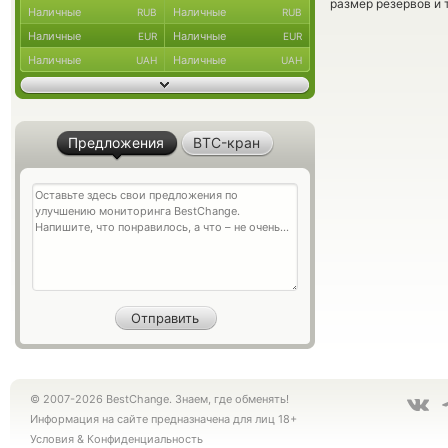
размер резервов и 
Наличные
Наличные
RUB
RUB
Наличные
Наличные
EUR
EUR
Наличные
Наличные
UAH
UAH
Предложения
BTC-кран
© 2007-2026 BestChange. Знаем, где обменять!
Информация на сайте предназначена для лиц 18+
Условия
&
Конфиденциальность