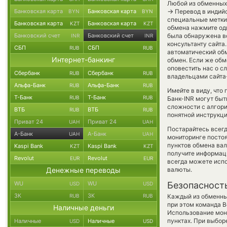
Любой из обменных 
→
Банковская карта
Банковская карта
Перевод в индийс
BYN
BYN
специальные метки,
Банковская карта
Банковская карта
KZT
KZT
обмена нажмите оди
Банковский счет
Банковский счет
была обнаружена в
INR
INR
консультанту сайта
СБП
СБП
RUB
RUB
автоматический о
Интернет-банкинг
обмен. Если же обме
оповестить нас о 
Сбербанк
Сбербанк
RUB
RUB
владельцами сайта-
Альфа-Банк
Альфа-Банк
RUB
RUB
Имейте в виду, что
Т-Банк
Т-Банк
RUB
RUB
Банк-INR могут быт
сложности с алгори
ВТБ
ВТБ
RUB
RUB
понятной инструкци
Приват 24
Приват 24
UAH
UAH
Постарайтесь всег
А-Банк
А-Банк
UAH
UAH
мониторинге посто
пунктов обмена вал
Kaspi Bank
Kaspi Bank
KZT
KZT
получите информаци
Revolut
Revolut
EUR
EUR
всегда можете исп
Денежные переводы
валюты.
WU
WU
Безопасност
USD
USD
ЗК
ЗК
RUB
RUB
Каждый из обменны
при этом команда 
Наличные деньги
Использование мон
пунктах. При выбор
Наличные
Наличные
USD
USD