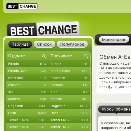
Мониторинг
Таблица
Список
Популярное
Обмен А-Ба
С помощью нашего
Bitcoin
Bitcoin
BTC
BTC
UAH на Банковски
Bitcoin Cash
Bitcoin Cash
BCH
BCH
внимание также и
доскональную про
Ethereum
Ethereum
ETH
ETH
Если вы впервые 
Litecoin
Litecoin
LTC
LTC
всех функциях се
XRP
XRP
XRP
XRP
Monero
Monero
XMR
XMR
Dogecoin
Dogecoin
DOGE
DOGE
Курсы обмена
Dash
Dash
DASH
DASH
Tether ERC20
Tether ERC20
USDT
USDT
К сожалению, на
Tether TRC20
Tether TRC20
USDT
USDT
направлением о