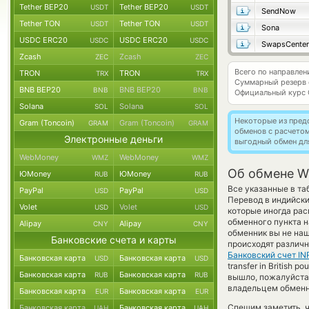
Tether BEP20
Tether BEP20
USDT
USDT
SendNow
Tether TON
Tether TON
USDT
USDT
Sona
USDC ERC20
USDC ERC20
USDC
USDC
SwapsCenter
Zcash
Zcash
ZEC
ZEC
Всего по направле
TRON
TRON
TRX
TRX
Суммарный резерв
BNB BEP20
BNB BEP20
BNB
BNB
Официальный курс
Solana
Solana
SOL
SOL
Некоторые из пред
Gram (Toncoin)
Gram (Toncoin)
GRAM
GRAM
обменов с расчето
Электронные деньги
выгодный обмен дл
WebMoney
WebMoney
WMZ
WMZ
Об обмене Wir
ЮMoney
ЮMoney
RUB
RUB
Все указанные в та
PayPal
PayPal
USD
USD
Перевод в индийски
Volet
Volet
USD
USD
которые иногда рас
обменного пункта н
Alipay
Alipay
CNY
CNY
обменник вы не наш
Банковские счета и карты
происходят различн
Банковский счет IN
Банковская карта
Банковская карта
USD
USD
transfer in British 
Банковская карта
Банковская карта
RUB
RUB
вышло, пожалуйста
владельцем обменни
Банковская карта
Банковская карта
EUR
EUR
Спешим заметить, 
Банковская карта
Банковская карта
UAH
UAH