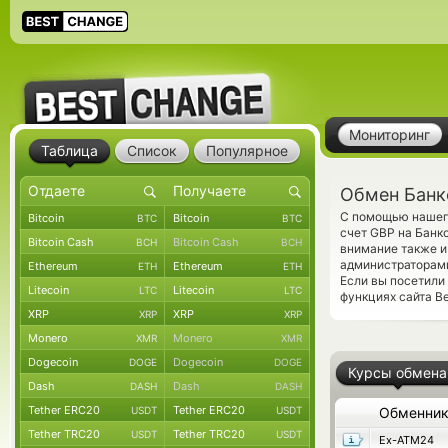
Мониторинг
Таблица
Список
Популярное
Обмен Банко
С помощью нашего
Bitcoin
Bitcoin
BTC
BTC
счет GBP на Банк
Bitcoin Cash
Bitcoin Cash
BCH
BCH
внимание также и
администраторами
Ethereum
Ethereum
ETH
ETH
Если вы посетили
Litecoin
Litecoin
LTC
LTC
функциях сайта B
XRP
XRP
XRP
XRP
Monero
Monero
XMR
XMR
Dogecoin
Dogecoin
DOGE
DOGE
Курсы обмена
Dash
Dash
DASH
DASH
Tether ERC20
Tether ERC20
USDT
USDT
Обменни
Tether TRC20
Tether TRC20
USDT
USDT
Ex-ATM24