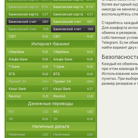
более выгодный ку
Банковская карта
Банковская карта
BYN
BYN
никогда не меняли 
воспользуйтесь спе
Банковская карта
Банковская карта
KZT
KZT
Банковский счет
Банковский счет
GBP
GBP
Старайтесь каждый
Для комфорта испол
Банковский счет
Банковский счет
INR
INR
обмена и резервов.
СБП
СБП
RUB
RUB
собственные услови
Telegram. Если обм
Интернет-банкинг
найти вариант двух
Сбербанк
Сбербанк
RUB
RUB
Безопасност
Альфа-Банк
Альфа-Банк
RUB
RUB
Каждый из обменны
Т-Банк
Т-Банк
RUB
RUB
при этом команда 
Использование мон
ВТБ
ВТБ
RUB
RUB
пунктах. При выбор
Приват 24
Приват 24
UAH
UAH
размер резервов и 
Kaspi Bank
Kaspi Bank
KZT
KZT
Revolut
Revolut
EUR
EUR
Денежные переводы
WU
WU
USD
USD
ЗК
ЗК
RUB
RUB
Наличные деньги
Наличные
Наличные
USD
USD