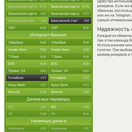
удобства использов
резервов. Если же 
Банковская карта
Банковская карта
BYN
BYN
обменом, воспольз
Банковская карта
Банковская карта
KZT
KZT
или же на Telegram
самый оптимальный
Банковский счет
Банковский счет
INR
INR
СБП
СБП
RUB
RUB
Надежность 
Интернет-банкинг
Каждый из обменны
при этом команда 
Сбербанк
Сбербанк
RUB
RUB
Использование мон
Альфа-Банк
Альфа-Банк
пунктах. При выбор
RUB
RUB
размер резервов и 
Т-Банк
Т-Банк
RUB
RUB
ВТБ
ВТБ
RUB
RUB
Приват 24
Приват 24
UAH
UAH
ForteBank
ForteBank
KZT
KZT
Kaspi Bank
Kaspi Bank
KZT
KZT
Revolut
Revolut
EUR
EUR
Денежные переводы
WU
WU
USD
USD
ЗК
ЗК
RUB
RUB
Наличные деньги
Наличные
Наличные
USD
USD