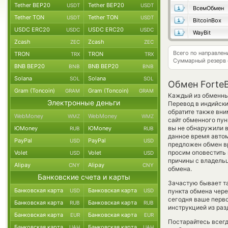
Tether BEP20
Tether BEP20
USDT
USDT
ВсемОбмен
Tether TON
Tether TON
USDT
USDT
BitcoinBox
USDC ERC20
USDC ERC20
USDC
USDC
WayBit
Zcash
Zcash
ZEC
ZEC
Всего по направлен
TRON
TRON
TRX
TRX
Суммарный резерв
BNB BEP20
BNB BEP20
BNB
BNB
Solana
Solana
SOL
SOL
Обмен ForteB
Gram (Toncoin)
Gram (Toncoin)
GRAM
GRAM
Каждый из обменных
Электронные деньги
Перевод в индийски
обратите также вни
WebMoney
WebMoney
WMZ
WMZ
сайт обменного пун
вы не обнаружили в
ЮMoney
ЮMoney
RUB
RUB
данное время авто
PayPal
PayPal
USD
USD
предложен обмен вру
просим оповестить
Volet
Volet
USD
USD
причины с владельц
Alipay
Alipay
CNY
CNY
обмена.
Банковские счета и карты
Зачастую бывает та
Банковская карта
Банковская карта
USD
USD
пункта обмена чере
сегодня ваше перв
Банковская карта
Банковская карта
RUB
RUB
инструкцией из раз
Банковская карта
Банковская карта
EUR
EUR
Постарайтесь всег
Банковская карта
Банковская карта
UAH
UAH