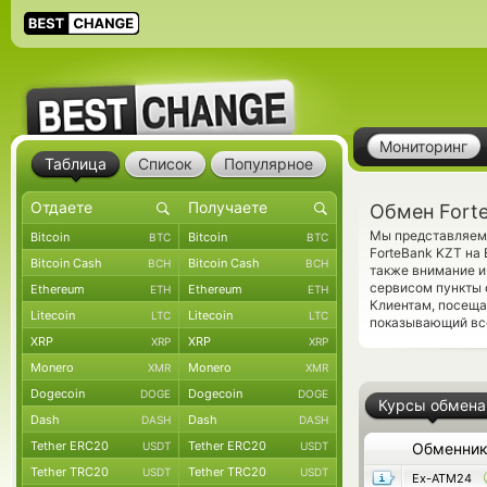
Мониторинг
Таблица
Список
Популярное
Обмен Forte
Мы представляем 
Bitcoin
Bitcoin
BTC
BTC
ForteBank KZT на 
Bitcoin Cash
Bitcoin Cash
BCH
BCH
также внимание и
сервисом пункты 
Ethereum
Ethereum
ETH
ETH
Клиентам, посеща
Litecoin
Litecoin
LTC
LTC
показывающий все
XRP
XRP
XRP
XRP
Monero
Monero
XMR
XMR
Dogecoin
Dogecoin
DOGE
DOGE
Курсы обмена
Dash
Dash
DASH
DASH
Tether ERC20
Tether ERC20
USDT
USDT
Обменни
Tether TRC20
Tether TRC20
USDT
USDT
Ex-ATM24