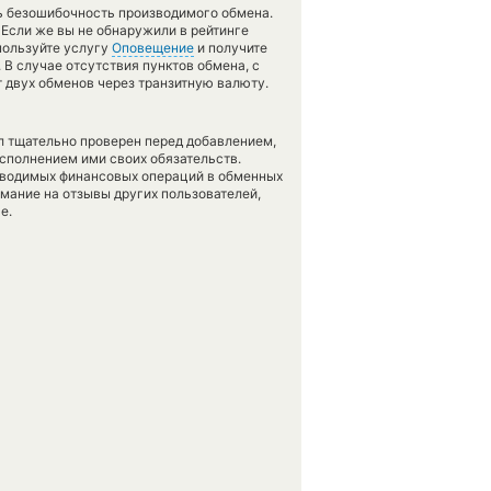
ть безошибочность производимого обмена.
 Если же вы не обнаружили в рейтинге
пользуйте услугу
Оповещение
и получите
. В случае отсутствия пунктов обмена, с
 двух обменов через транзитную валюту.
л тщательно проверен перед добавлением,
сполнением ими своих обязательств.
оводимых финансовых операций в обменных
имание на отзывы других пользователей,
е.