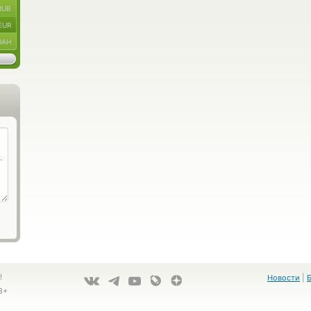
RUB
EUR
UAH
!
Новости
|
8+