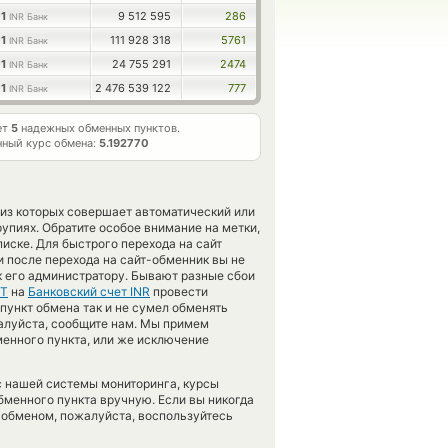
1
9 512 595
286
INR Банк
1
111 928 318
5761
INR Банк
1
24 755 291
2474
INR Банк
1
2 476 539 122
777
INR Банк
ет
5
надежных обменных пунктов.
ный курс обмена:
5.192770
R
 из которых совершает автоматический или
упиях. Обратите особое внимание на метки,
иске. Для быстрого перехода на сайт
и после перехода на сайт-обменник вы не
 его администратору. Бывают разные сбои
ZT
на
Банковский счет INR
провести
пункт обмена так и не сумел обменять
пожалуйста, сообщите нам. Мы примем
енного пункта, или же исключение
 с нашей системы мониторинга, курсы
бменного пункта вручную. Если вы никогда
с обменом, пожалуйста, воспользуйтесь