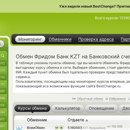
Уже видели новый BestChange? Пригла
Всего курсов:
12392
Мониторинг
Обменники
Проверка адреса
Пар
е
Обмен Фридом Банк KZT на Банковский сче
В таблице указаны пункты обмена, где вы можете обменять Фри
BTC
выгодному курсу обмена в сети. Выбирая обменник, стоит уделять
BCH
INR. Каждый пункт обмена был тщательно проверен представите
сервиса.
ETH
Пользователям, посещающим наш мониторинг курсов впервые, 
LTC
показывающий все возможные функции сайта BestChange.ru.
XRP
XMR
Обратный обмен
Избранное
OGE
Курсы обмена
Калькулятор
Оповещение
Дво
ASH
SDT
Обменник
Отдаете
▲
SDT
от 100 000
ВсемОбмен
5.192503
KZT ФридомБанк