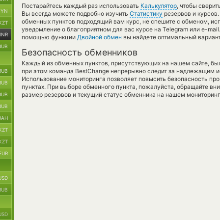
Постарайтесь каждый раз использовать
Калькулятор
, чтобы свери
BYN
Вы всегда можете подробно изучить
Статистику
резервов и курсов.
обменных пунктов подходящий вам курс, не спешите с обменом, ис
KZT
уведомление о благоприятном для вас курсе на Telegram или e-mail
INR
помощью функции
Двойной обмен
вы найдете оптимальный вариант
RUB
Безопасность обменников
Каждый из обменных пунктов, присутствующих на нашем сайте, бы
при этом команда BestChange непрерывно следит за надлежащим и
RUB
Использование мониторинга позволяет повысить безопасность пр
RUB
пунктах. При выборе обменного пункта, пожалуйста, обращайте вн
размер резервов и текущий статус обменника на нашем мониторинг
RUB
RUB
UAH
KZT
KZT
EUR
USD
RUB
USD