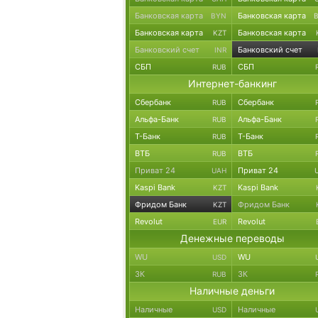
Банковская карта
Банковская карта
BYN
Банковская карта
Банковская карта
KZT
Банковский счет
Банковский счет
INR
СБП
СБП
RUB
Интернет-банкинг
Сбербанк
Сбербанк
RUB
Альфа-Банк
Альфа-Банк
RUB
Т-Банк
Т-Банк
RUB
ВТБ
ВТБ
RUB
Приват 24
Приват 24
UAH
Kaspi Bank
Kaspi Bank
KZT
Фридом Банк
Фридом Банк
KZT
Revolut
Revolut
EUR
Денежные переводы
WU
WU
USD
ЗК
ЗК
RUB
Наличные деньги
Наличные
Наличные
USD