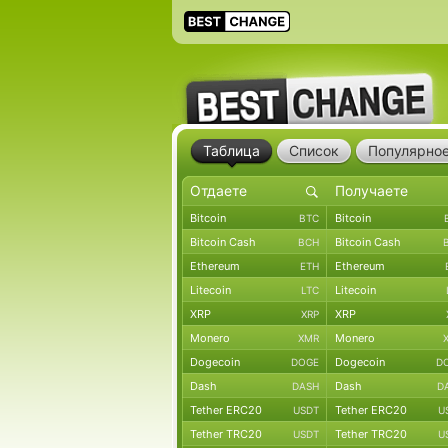
Таблица
Список
Популярно
Bitcoin
Bitcoin
BTC
Bitcoin Cash
Bitcoin Cash
BCH
Ethereum
Ethereum
ETH
Litecoin
Litecoin
LTC
XRP
XRP
XRP
Monero
Monero
XMR
Dogecoin
Dogecoin
DOGE
D
Dash
Dash
DASH
D
Tether ERC20
Tether ERC20
USDT
U
Tether TRC20
Tether TRC20
USDT
U