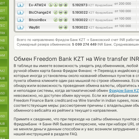
SDT
от 200 000
Ex-ATM24
5.192973
KZT ФридомБанк
SDT
от 100 000
BtcChange24
5.193022
KZT ФридомБанк
SDC
от 100 000
BitcoinBox
5.193022
KZT ФридомБанк
ZEC
от 100 000
WayBit
5.193022
KZT ФридомБанк
TRX
Всего по направлению Фридом Банк KZT
Банковский счет INR работа
→
BNB
Суммарный резерв обменников:
5 099 274 449
INR Банк.
Средневзвешен
SOL
RAM
Обмен Freedom Bank KZT на Wire transfer IN
В таблице вы имеете возможность увидеть ряд обменников, любой
→
ручной обмен карта банка Фридом Финанс
Перевод в индийских р
MZ
которые иногда установлены около названий обменных пунктов в сп
RUB
пункта обмена кликните один раз мышкой по строке обменника. Есл
обнаружили возможность проведения обмена валюты, обратитесь к
USD
и неполадки системы, когда автоматический обмен
Фридом Банк K
USD
невозможно, но доступен обмен вручную. Если же избранный вами 
Freedom Finance Bank creditcard на Wire transfer in indian rupees, 
CNY
соответствующие меры: рассмотрение причины с владельцами обм
обменного вебсайта из рейтинга текущего направления.
USD
Примите к сведению, что при переходе на сайты обменных пунктов
→
RUB
ФридомБанк
Банк-INR бывают интереснее, чем при наборе URL о
не меняли деньги данным способом и у вас возникли затруднения 
EUR
нашей инструкцией в разделе FAQ.
UAH