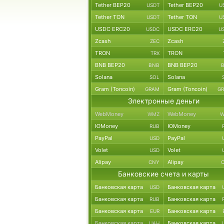
Tether BEP20
Tether BEP20
USDT
U
Tether TON
Tether TON
USDT
U
USDC ERC20
USDC ERC20
USDC
U
Zcash
Zcash
ZEC
TRON
TRON
TRX
BNB BEP20
BNB BEP20
BNB
Solana
Solana
SOL
Gram (Toncoin)
Gram (Toncoin)
GRAM
G
Электронные деньги
WebMoney
WebMoney
WMZ
W
ЮMoney
ЮMoney
RUB
PayPal
PayPal
USD
Volet
Volet
USD
Alipay
Alipay
CNY
Банковские счета и карты
Банковская карта
Банковская карта
USD
Банковская карта
Банковская карта
RUB
Банковская карта
Банковская карта
EUR
Банковская карта
Банковская карта
UAH