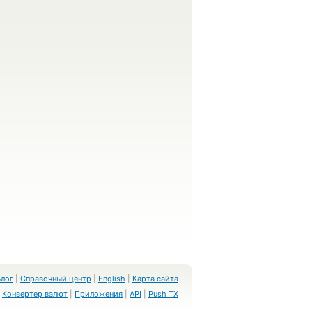
Блог
|
Справочный центр
|
English
|
Карта сайта
Конвертер валют
|
Приложения
|
API
|
Push TX