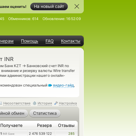
На новый сайт
шаем оценить!
45
Обменников:
614
Обновление:
16:52:09
тнерам
Помощь
FAQ
Контакты
т INR
→
дом Банк KZT
Банковский счет INR по
 внимание и резерву валюты Wire transfer
лями администрации нашего онлайн-
рекомендован специальный
видео-гайд
,
Несоответствие
История
Настройка
йной обмен
Статистика
Получаете
Резерв
Отзывы
1
2 476 539 122
285
INR Банк