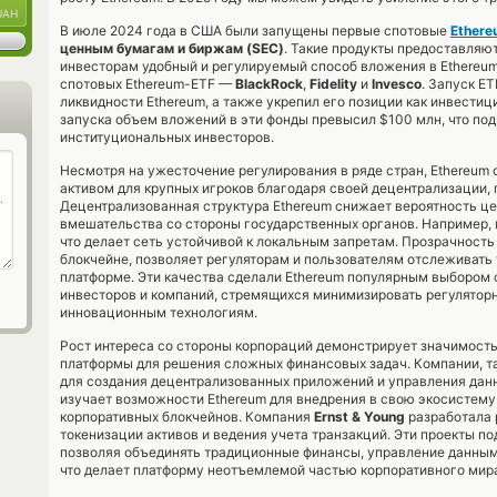
UAH
В июле 2024 года в США были запущены первые спотовые
Ethere
ценным бумагам и биржам (SEC)
. Такие продукты предоставляю
инвесторам удобный и регулируемый способ вложения в Ethereu
спотовых Ethereum-ETF —
BlackRock
,
Fidelity
и
Invesco
. Запуск E
ликвидности Ethereum, а также укрепил его позиции как инвестиц
запуска объем вложений в эти фонды превысил $100 млн, что по
институциональных инвесторов.
Несмотря на ужесточение регулирования в ряде стран, Ethereum
активом для крупных игроков благодаря своей децентрализации,
Децентрализованная структура Ethereum снижает вероятность це
вмешательства со стороны государственных органов. Например,
что делает сеть устойчивой к локальным запретам. Прозрачность
блокчейне, позволяет регуляторам и пользователям отслеживать
платформе. Эти качества сделали Ethereum популярным выбором
инвесторов и компаний, стремящихся минимизировать регуляторн
инновационным технологиям.
Рост интереса со стороны корпораций демонстрирует значимость
платформы для решения сложных финансовых задач. Компании, т
для создания децентрализованных приложений и управления дан
изучает возможности Ethereum для внедрения в свою экосистем
корпоративных блокчейнов. Компания
Ernst & Young
разработала 
токенизации активов и ведения учета транзакций. Эти проекты п
позволяя объединять традиционные финансы, управление данным
что делает платформу неотъемлемой частью корпоративного мир