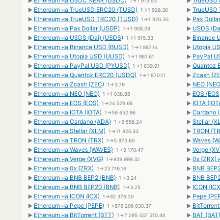
Ethereum на USDC NEAR (USDC)
TrueUSD 
►
1→1 913.53
►
Ethereum на TrueUSD ERC20 (TUSD)
TrueUSD 
►
1→1 926.30
►
Ethereum на TrueUSD TRC20 (TUSD)
Pax Dolla
►
1→1 926.30
►
Ethereum на Pax Dollar (USDP)
USDS (Da
►
1→1 908.09
►
Ethereum на USDS (Dai) (USDS)
Binance 
►
1→1 915.33
►
Ethereum на Binance USD (BUSD)
Utopia U
►
1→1 887.14
►
Ethereum на Utopia USD (UUSD)
PayPal U
►
1→1 987.61
►
Ethereum на PayPal USD (PYUSD)
Quantoz 
►
1→1 839.91
►
Ethereum на Quantoz ERC20 (USDQ)
Zcash (ZE
►
1→1 870.11
►
Ethereum на Zcash (ZEC)
NEO (NEO
►
1→3.79
►
Ethereum на NEO (NEO)
EOS (EOS
►
1→1 038.88
►
Ethereum на EOS (EOS)
IOTA (IOT
►
1→24 529.66
►
Ethereum на IOTA (IOTA)
Cardano 
►
1→56 652.96
►
Ethereum на Cardano (ADA)
Stellar (
►
1→9 558.24
►
Ethereum на Stellar (XLM)
TRON (TR
►
1→11 826.43
►
Ethereum на TRON (TRX)
Waves (W
►
1→5 873.60
►
Ethereum на Waves (WAVES)
Verge (XV
►
1→9 170.47
►
Ethereum на Verge (XVG)
0x (ZRX) 
►
1→939 999.32
►
Ethereum на 0x (ZRX)
BNB BEP2
►
1→23 716.16
►
Ethereum на BNB BEP2 (BNB)
BNB BEP2
►
1→3.24
►
Ethereum на BNB BEP20 (BNB)
ICON (ICX
►
1→3.25
►
Ethereum на ICON (ICX)
Pepe (PEP
►
1→82 376.20
►
Ethereum на Pepe (PEPE)
BitTorren
►
1→679 206 830.37
►
Ethereum на BitTorrent (BTT)
BAT (BAT)
►
1→7 295 437 510.44
►