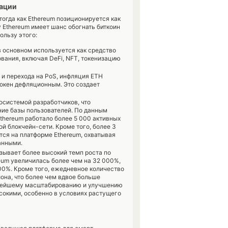
зации
огда как Ethereum позиционируется как
у Ethereum имеет шанс обогнать биткоин
ользу этого:
 в основном используется как средство
вания, включая DeFi, NFT, токенизацию
 и перехода на PoS, инфляция ETH
токен дефляционным. Это создает
осистемой разработчиков, что
ие базы пользователей. По данным
Ethereum работало более 5 000 активных
й блокчейн-сети. Кроме того, более 3
ся на платформе Ethereum, охватывая
данными.
зывает более высокий темп роста по
reum увеличилась более чем на 32 000%,
000%. Кроме того, ежедневное количество
иона, что более чем вдвое больше
льнейшему масштабированию и улучшению
сокими, особенно в условиях растущего