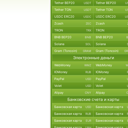
Tether BEP20
Tether BEP20
USDT
U
Tether TON
Tether TON
USDT
U
USDC ERC20
USDC ERC20
USDC
U
Zcash
Zcash
ZEC
TRON
TRON
TRX
BNB BEP20
BNB BEP20
BNB
Solana
Solana
SOL
Gram (Toncoin)
Gram (Toncoin)
GRAM
G
Электронные деньги
WebMoney
WebMoney
WMZ
W
ЮMoney
ЮMoney
RUB
PayPal
PayPal
USD
Volet
Volet
USD
Alipay
Alipay
CNY
Банковские счета и карты
Банковская карта
Банковская карта
USD
Банковская карта
Банковская карта
RUB
Банковская карта
Банковская карта
EUR
Банковская карта
Банковская карта
UAH