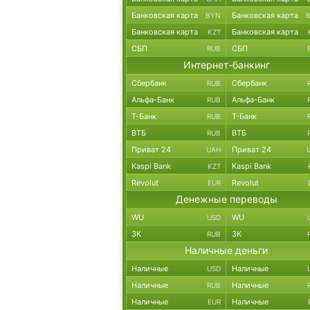
Банковская карта
Банковская карта
BYN
Банковская карта
Банковская карта
KZT
СБП
СБП
RUB
Интернет-банкинг
Сбербанк
Сбербанк
RUB
Альфа-Банк
Альфа-Банк
RUB
Т-Банк
Т-Банк
RUB
ВТБ
ВТБ
RUB
Приват 24
Приват 24
UAH
Kaspi Bank
Kaspi Bank
KZT
Revolut
Revolut
EUR
Денежные переводы
WU
WU
USD
ЗК
ЗК
RUB
Наличные деньги
Наличные
Наличные
USD
Наличные
Наличные
RUB
Наличные
Наличные
EUR