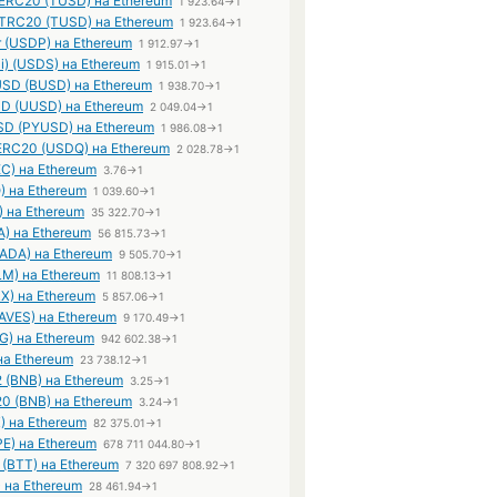
ERC20 (TUSD) на Ethereum
1 923.64→1
TRC20 (TUSD) на Ethereum
1 923.64→1
r (USDP) на Ethereum
1 912.97→1
i) (USDS) на Ethereum
1 915.01→1
USD (BUSD) на Ethereum
1 938.70→1
SD (UUSD) на Ethereum
2 049.04→1
SD (PYUSD) на Ethereum
1 986.08→1
ERC20 (USDQ) на Ethereum
2 028.78→1
C) на Ethereum
3.76→1
) на Ethereum
1 039.60→1
) на Ethereum
35 322.70→1
A) на Ethereum
56 815.73→1
(ADA) на Ethereum
9 505.70→1
XLM) на Ethereum
11 808.13→1
X) на Ethereum
5 857.06→1
AVES) на Ethereum
9 170.49→1
G) на Ethereum
942 602.38→1
на Ethereum
23 738.12→1
 (BNB) на Ethereum
3.25→1
0 (BNB) на Ethereum
3.24→1
) на Ethereum
82 375.01→1
E) на Ethereum
678 711 044.80→1
t (BTT) на Ethereum
7 320 697 808.92→1
 на Ethereum
28 461.94→1