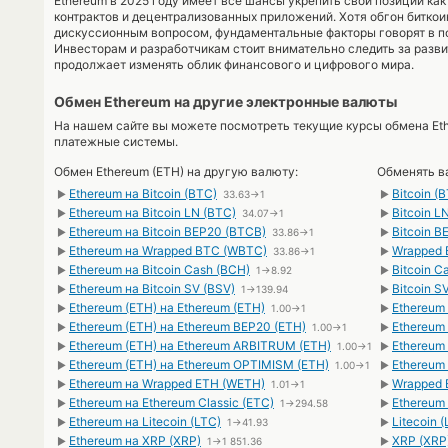
Ethereum в 2025 году имеет все шансы укрепить свои позиции ка
контрактов и децентрализованных приложений. Хотя обгон биткои
дискуссионным вопросом, фундаментальные факторы говорят в по
Инвесторам и разработчикам стоит внимательно следить за разви
продолжает изменять облик финансового и цифрового мира.
Обмен Ethereum на другие электронные валюты
На нашем сайте вы можете посмотреть текущие курсы обмена Eth
платежные системы.
Обмен Ethereum (ETH) на другую валюту:
Обменять ва
Ethereum на Bitcoin (BTC)
Bitcoin (
►
33.63→1
►
Ethereum на Bitcoin LN (BTC)
Bitcoin L
►
34.07→1
►
Ethereum на Bitcoin BEP20 (BTCB)
Bitcoin B
►
33.86→1
►
Ethereum на Wrapped BTC (WBTC)
Wrapped 
►
33.86→1
►
Ethereum на Bitcoin Cash (BCH)
Bitcoin C
►
1→8.92
►
Ethereum на Bitcoin SV (BSV)
Bitcoin S
►
1→139.94
►
Ethereum (ETH) на Ethereum (ETH)
Ethereum 
►
1.00→1
►
Ethereum (ETH) на Ethereum BEP20 (ETH)
Ethereum
►
1.00→1
►
Ethereum (ETH) на Ethereum ARBITRUM (ETH)
Ethereum
►
1.00→1
►
Ethereum (ETH) на Ethereum OPTIMISM (ETH)
Ethereum
►
1.00→1
►
Ethereum на Wrapped ETH (WETH)
Wrapped 
►
1.01→1
►
Ethereum на Ethereum Classic (ETC)
Ethereum 
►
1→294.58
►
Ethereum на Litecoin (LTC)
Litecoin 
►
1→41.93
►
Ethereum на XRP (XRP)
XRP (XRP
►
1→1 851.36
►