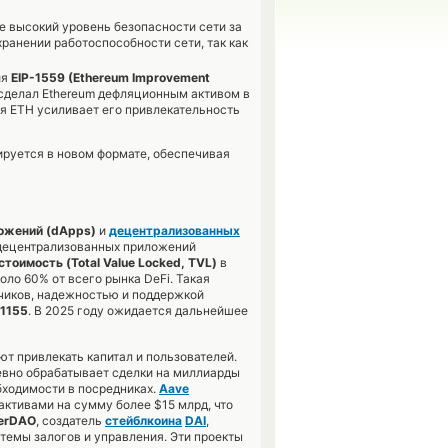
 высокий уровень безопасности сети за
ранении работоспособности сети, так как
ия
EIP-1559 (Ethereum Improvement
 сделал Ethereum дефляционным активом в
я ETH усиливает его привлекательность
зируется в новом формате, обеспечивая
ожений (dApps)
и
децентрализованных
х децентрализованных приложений
тоимость (Total Value Locked, TVL)
в
оло 60% от всего рынка DeFi. Такая
чиков, надежностью и поддержкой
1155
. В 2025 году ожидается дальнейшее
ют привлекать капитал и пользователей.
евно обрабатывает сделки на миллиарды
бходимости в посредниках.
Aave
активами на сумму более $15 млрд, что
erDAO
, создатель
стейблкоина
DAI
,
темы залогов и управления. Эти проекты