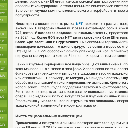
демонстрируют, как Ethereum служит основой для построения ин
способных конкурировать с традиционными банковскими система
BYN
Ethereum и улучшением пользовательского интерфейса эти проек
KZT
популярности.
RUB
Несмотря на волатильность рынка,
NFT
продолжают развиваться,
экономики. Платформа Ethereum играет центральную роль в экос
721
, который позволяет создавать уникальные токены, представ
RUB
на 2024 год,
более 80% всех NFT выпускаются на базе Ethereum
RUB
Bored Ape Yacht Club
и
CryptoPunks
. Ежемесячный торговый объ
миллиардов долларов, что демонстрирует высокий интерес со сто
RUB
Стандарт ERC-721 обеспечил основу для создания новых приложен
RUB
виртуальные миры, что делает Ethereum лидером в этом сегменте
UAH
Банки и крупные корпорации все чаще обращают внимание на Eth
токенизированных активов и платформ. Использование технологии
KZT
финансовым учреждениям выпускать цифровые версии традиционн
EUR
или стейблкоины. Например,
JP Morgan
уже внедрил систему
Ony
обработки транзакций с токенизированными активами. Кроме того
использовать Ethereum для поддержки платежей в криптовалютах
USD
Этот тренд подтверждается также ростом использования токениз
операций с недвижимостью, искусством и другими физическими а
RUB
Ethereum как универсального инструмента для финансовых опер
традиционной экономикой и миром криптовалют.
USD
Институциональные инвестиции
RUB
Привлечение институциональных инвесторов остается одним из 
EUR
росту Ethereum. В 2025 году мы можем увидеть усиление этого тр