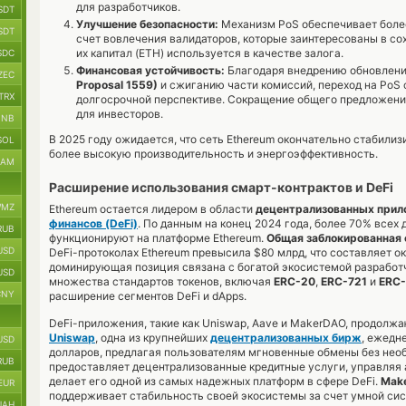
для разработчиков.
SDT
Улучшение безопасности:
Механизм PoS обеспечивает более
SDT
счет вовлечения валидаторов, которые заинтересованы в сох
их капитал (ETH) используется в качестве залога.
SDC
Финансовая устойчивость:
Благодаря внедрению обновлен
ZEC
Proposal 1559)
и сжиганию части комиссий, переход на PoS
TRX
долгосрочной перспективе. Сокращение общего предложени
для инвесторов.
BNB
В 2025 году ожидается, что сеть Ethereum окончательно стабили
SOL
более высокую производительность и энергоэффективность.
RAM
Расширение использования смарт-контрактов и DeFi
MZ
Ethereum остается лидером в области
децентрализованных прил
финансов (DeFi)
. По данным на конец 2024 года, более 70% все
RUB
функционируют на платформе Ethereum.
Общая заблокированная с
USD
DeFi-протоколах Ethereum превысила $80 млрд, что составляет ок
доминирующая позиция связана с богатой экосистемой разработ
USD
множества стандартов токенов, включая
ERC-20
,
ERC-721
и
ERC-
CNY
расширение сегментов DeFi и dApps.
DeFi-приложения, такие как Uniswap, Aave и MakerDAO, продолжа
Uniswap
, одна из крупнейших
децентрализованных бирж
, ежедн
USD
долларов, предлагая пользователям мгновенные обмены без нео
RUB
предоставляет децентрализованные кредитные услуги, управляя 
делает его одной из самых надежных платформ в сфере DeFi.
Mak
EUR
поддерживает стабильность своей экосистемы за счет умной сис
UAH