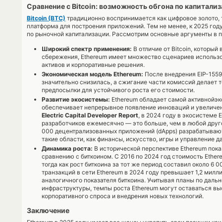
Сравнение с Bitcoin: возможность обгона по капитали
Bitcoin (BTC)
традиционно воспринимается как цифровое золото, т
платформа для построения приложений. Тем не менее, к 2025 год
по рыночной капитализации. Рассмотрим основные аргументы в п
Широкий спектр применения:
В отличие от Bitcoin, который
сбережения, Ethereum имеет множество сценариев использо
активов и корпоративные решения.
Экономическая модель Ethereum:
После внедрения EIP-1559
значительно снизилась, а сжигание части комиссий делает 
предпосылки для устойчивого роста его стоимости.
Развитие экосистемы:
Ethereum обладает самой активнойэк
обеспечивает непрерывное появление инноваций и увеличен
Electric Capital Developer Report
, в 2024 году в экосистеме 
разработчиков ежемесячно — это больше, чем в любой друго
000 децентрализованных приложений (dApps) разрабатывают
такие области, как финансы, искусство, игры и управление 
Динамика роста:
В исторической перспективе Ethereum пока
сравнению с биткоином. С 2016 по 2024 год стоимость Ethe
тогда как рост биткоина за тот же период составил около 6 
транзакций в сети Ethereum в 2024 году превышает 1,2 милл
аналогичного показателя биткоина. Учитывая планы по да
инфраструктуры, темпы роста Ethereum могут оставаться вы
корпоративного спроса и внедрения новых технологий.
Заключение