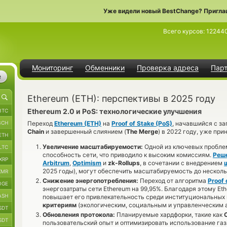
Уже видели новый BestChange? Пригла
Всего курсов:
12244
Мониторинг
Обменники
Проверка адреса
Пар
е
Ethereum (ETH): перспективы в 2025 году
Ethereum 2.0 и PoS: технологические улучшения
BTC
BCH
Переход
Ethereum (ETH)
на
Proof of Stake (PoS)
, начавшийся с з
Chain
и завершенный слиянием (
The Merge
) в 2022 году, уже пр
ETH
Увеличение масштабируемости:
Одной из ключевых проблем
LTC
способность сети, что приводило к высоким комиссиям.
Реше
XRP
Arbitrum
,
Optimism
и
zk-Rollups
, в сочетании с внедрением
2025 годы), могут обеспечить масштабируемость до несколь
XMR
Снижение энергопотребления:
Переход от алгоритма
Proof 
OGE
энергозатраты сети Ethereum на 99,95%. Благодаря этому Et
ASH
повышает его привлекательность среди институциональных
критериям
(экологическим, социальным и управленческим а
SDT
Обновления протокола:
Планируемые хардфорки, такие как
SDT
пользовательский опыт и оптимизировать использование газ