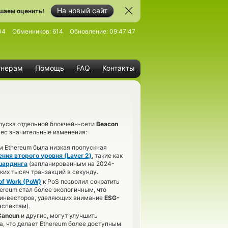
На новый сайт
шаем оценить!
04
Обменников:
614
Обновление:
09:47:47
тнерам
Помощь
FAQ
Контакты
апуска отдельной блокчейн-сети
Beacon
инес значительные изменения:
 Ethereum была низкая пропускная
ния второго уровня (Layer 2)
, такие как
шардинга
(запланированным на 2024-
ких тысяч транзакций в секунду.
of Work (PoW)
к PoS позволил сократить
hereum стал более экологичным, что
 инвесторов, уделяющих внимание
ESG-
спектам).
Cancun
и другие, могут улучшить
а, что делает Ethereum более доступным