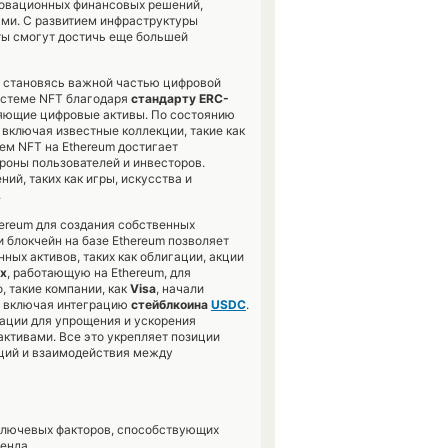
новационных финансовых решений,
ми. С развитием инфраструктуры
ты смогут достичь еще большей
 становясь важной частью цифровой
истеме NFT благодаря
стандарту ERC-
ляющие цифровые активы. По состоянию
, включая известные коллекции, такие как
ем NFT на Ethereum достигает
роны пользователей и инвесторов.
ий, таких как игры, искусства и
.
ereum для создания собственных
 блокчейн на базе Ethereum позволяет
ых активов, таких как облигации, акции
x
, работающую на Ethereum, для
, такие компании, как
Visa
, начали
, включая интеграцию
стейблкоина
USDC
.
ации для упрощения и ускорения
ктивами. Все это укрепляет позиции
аций и взаимодействия между
ключевых факторов, способствующих
енда.