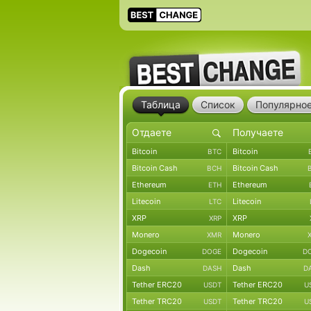
Таблица
Список
Популярно
Bitcoin
Bitcoin
BTC
Bitcoin Cash
Bitcoin Cash
BCH
Ethereum
Ethereum
ETH
Litecoin
Litecoin
LTC
XRP
XRP
XRP
Monero
Monero
XMR
Dogecoin
Dogecoin
DOGE
D
Dash
Dash
DASH
D
Tether ERC20
Tether ERC20
USDT
U
Tether TRC20
Tether TRC20
USDT
U