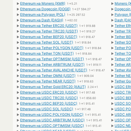
Ethereum на Monero (XMR)
Monero (
►
1→5.21
►
Ethereum на Dogecoin (DOGE)
Dogecoin
►
1→27 594.27
►
Ethereum на Polygon (POL)
Polygon (
►
1→25 297.52
►
Ethereum на Dash (DASH)
Dash (DA
►
1→62.02
►
Ethereum на Tether ERC20 (USDT)
Tether E
►
1→1 919.88
►
Ethereum на Tether TRC20 (USDT)
Tether T
►
1→1 919.27
►
Ethereum на Tether BEP20 (USDT)
Tether B
►
1→1 918.47
►
Ethereum на Tether SOL (USDT)
Tether S
►
1→1 918.84
►
Ethereum на Tether POLYGON (USDT)
Tether P
►
1→1 918.84
►
Ethereum на Tether TON (USDT)
Tether T
►
1→1 918.84
►
Ethereum на Tether OPTIMISM (USDT)
Tether O
►
1→1 918.47
►
Ethereum на Tether ARBITRUM (USDT)
Tether A
►
1→1 919.11
►
Ethereum на Tether AVALANCHE (USDT)
Tether A
►
1→1 918.47
►
Ethereum на Tether OMNI (USDT)
Tether N
►
1→1 909.04
►
Ethereum на Tether NEAR (USDT)
Tether Go
►
1→1 918.63
►
Ethereum на Tether Gold ERC20 (XAUT)
USDC ERC
►
2.24→1
►
Ethereum на USDC ERC20 (USDC)
USDC TRC
►
1→1 917.48
►
Ethereum на USDC TRC20 (USDC)
USDC BEP
►
1→1 856.60
►
Ethereum на USDC BEP20 (USDC)
USDC SOL
►
1→1 915.41
►
Ethereum на USDC SOL (USDC)
USDC POL
►
1→1 917.48
►
Ethereum на USDC POLYGON (USDC)
USDC ARB
►
1→1 915.41
►
Ethereum на USDC ARBITRUM (USDC)
USDC OPT
►
1→1 915.41
►
Ethereum на USDC OPTIMISM (USDC)
USDC NEA
►
1→1 915.41
►