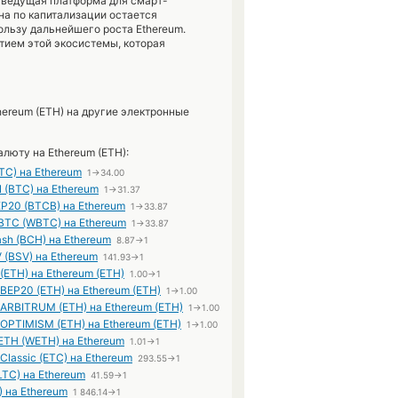
к ведущая платформа для смарт-
на по капитализации остается
льзу дальнейшего роста Ethereum.
тием этой экосистемы, которая
ereum (ETH) на другие электронные
люту на Ethereum (ETH):
BTC) на Ethereum
1→34.00
N (BTC) на Ethereum
1→31.37
EP20 (BTCB) на Ethereum
1→33.87
BTC (WBTC) на Ethereum
1→33.87
ash (BCH) на Ethereum
8.87→1
V (BSV) на Ethereum
141.93→1
(ETH) на Ethereum (ETH)
1.00→1
 BEP20 (ETH) на Ethereum (ETH)
1→1.00
 ARBITRUM (ETH) на Ethereum (ETH)
1→1.00
 OPTIMISM (ETH) на Ethereum (ETH)
1→1.00
ETH (WETH) на Ethereum
1.01→1
Classic (ETC) на Ethereum
293.55→1
(LTC) на Ethereum
41.59→1
) на Ethereum
1 846.14→1