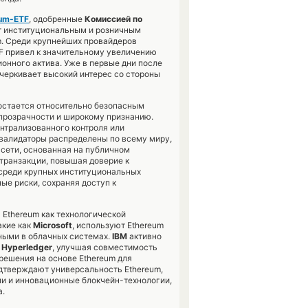
um-ETF
, одобренные
Комиссией по
т институциональным и розничным
m. Среди крупнейших провайдеров
TF привел к значительному увеличению
ионного актива. Уже в первые дни после
дчеркивает высокий интерес со стороны
 остается относительно безопасным
 прозрачности и широкому признанию.
нтрализованного контроля или
 валидаторы распределены по всему миру,
 сети, основанная на публичном
 транзакции, повышая доверие к
 среди крупных институциональных
ые риски, сохраняя доступ к
 Ethereum как технологической
акие как
Microsoft
, используют Ethereum
ными в облачных системах.
IBM
активно
у
Hyperledger
, улучшая совместимость
решения на основе Ethereum для
одтверждают универсальность Ethereum,
и и инновационные блокчейн-технологии,
а.