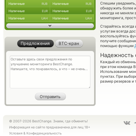
Спешим уведомить,
Наличные
Наличные
RUB
RUB
обнаружить более 
Наличные
Наличные
EUR
EUR
никогда не меняли 
мониторинга, прост
Наличные
Наличные
UAH
UAH
Старайтесь всегда
услугам всегда до
воспользуйтесь фу
получите сообщение
Предложения
BTC-кран
помощью функции
Надежность 
Каждый из обменны
при этом команда 
Использование мон
пунктах. При выбор
размер резервов и 
© 2007-2026 BestChange. Знаем, где обменять!
Информация на сайте предназначена для лиц 18+
Условия
&
Конфиденциальность