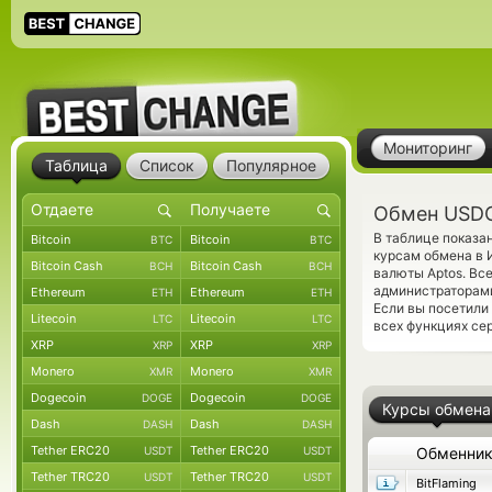
Мониторинг
Таблица
Список
Популярное
Обмен USDC
В таблице показ
Bitcoin
Bitcoin
BTC
BTC
курсам обмена в 
Bitcoin Cash
Bitcoin Cash
BCH
BCH
валюты Aptos. Вс
администраторам
Ethereum
Ethereum
ETH
ETH
Если вы посетили
Litecoin
Litecoin
LTC
LTC
всех функциях сер
XRP
XRP
XRP
XRP
Monero
Monero
XMR
XMR
Dogecoin
Dogecoin
DOGE
DOGE
Курсы обмена
Dash
Dash
DASH
DASH
Tether ERC20
Tether ERC20
USDT
USDT
Обменни
Tether TRC20
Tether TRC20
USDT
USDT
BitFlaming