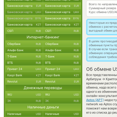
Всего по направле
Банковская карта
Банковская карта
EUR
EUR
Суммарный резерв
Банковская карта
Банковская карта
Курс обмена
USD/A
UAH
UAH
Банковская карта
Банковская карта
BYN
BYN
Некоторые из пред
Банковская карта
Банковская карта
KZT
KZT
обменов с расчето
выгодный обмен дл
СБП
СБП
RUB
RUB
Интернет-банкинг
В целях противоде
Сбербанк
Сбербанк
RUB
RUB
обменные пункты п
В случае если тра
Альфа-Банк
Альфа-Банк
RUB
RUB
обменную операци
Т-Банк
Т-Банк
RUB
RUB
соблюдения требов
ВТБ
ВТБ
RUB
RUB
Об обмене U
Приват 24
Приват 24
UAH
UAH
Все представленные
Kaspi Bank
Kaspi Bank
KZT
KZT
→
Арбитрум
Криптов
Revolut
Revolut
EUR
EUR
временами располож
Денежные переводы
обмена, надо всего
одного из обменник
WU
WU
USD
USD
онлайн-консультант
Aptos (APT)
недоступ
ЗК
ЗК
RUB
RUB
network на Aptos c
Наличные деньги
поможет нам вовре
его из списка до р
Наличные
Наличные
USD
USD