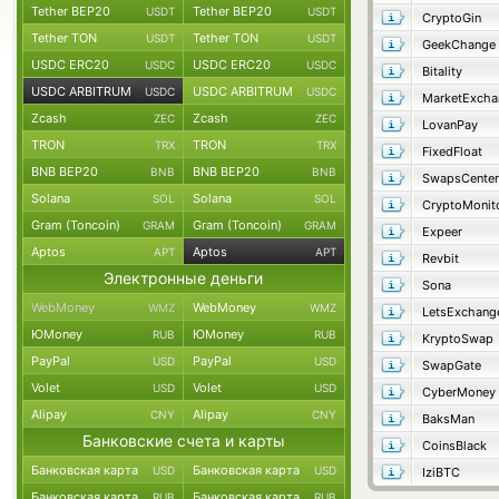
Tether BEP20
Tether BEP20
USDT
USDT
CryptoGin
Tether TON
Tether TON
USDT
USDT
GeekChange
USDC ERC20
USDC ERC20
USDC
USDC
Bitality
USDC ARBITRUM
USDC ARBITRUM
USDC
USDC
MarketExcha
Zcash
Zcash
ZEC
ZEC
LovanPay
TRON
TRON
TRX
TRX
FixedFloat
BNB BEP20
BNB BEP20
BNB
BNB
SwapsCenter
Solana
Solana
SOL
SOL
CryptoMonit
Gram (Toncoin)
Gram (Toncoin)
GRAM
GRAM
Expeer
Aptos
Aptos
APT
APT
Revbit
Электронные деньги
Sona
WebMoney
WebMoney
WMZ
WMZ
LetsExchang
ЮMoney
ЮMoney
RUB
RUB
KryptoSwap
PayPal
PayPal
USD
USD
SwapGate
Volet
Volet
USD
USD
CyberMoney
Alipay
Alipay
CNY
CNY
BaksMan
Банковские счета и карты
CoinsBlack
Банковская карта
Банковская карта
USD
USD
IziBTC
Банковская карта
Банковская карта
RUB
RUB