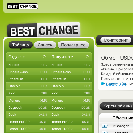
Мониторинг
Таблица
Список
Популярное
Обмен USDC
Здесь отмечены 
Bitcoin
Bitcoin
BTC
BTC
обмена. При опред
Bitcoin Cash
Bitcoin Cash
BCH
BCH
Каждый обменник 
Пользователям, п
Ethereum
Ethereum
ETH
ETH
видео-гайд
, п
Litecoin
Litecoin
LTC
LTC
XRP
XRP
XRP
XRP
Monero
Monero
XMR
XMR
Курсы обмена
Dogecoin
Dogecoin
DOGE
DOGE
Dash
Dash
DASH
DASH
Обменни
Tether ERC20
Tether ERC20
USDT
USDT
MChanger
Tether TRC20
Tether TRC20
USDT
USDT