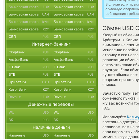
В случае если тра
Банковская карта
Банковская карта
EUR
EUR
обменную операци
соблюдения требов
Банковская карта
Банковская карта
UAH
UAH
Банковская карта
Банковская карта
BYN
BYN
Обмен USD Co
Банковская карта
Банковская карта
KZT
KZT
Каждый из обменник
СБП
СБП
RUB
RUB
→
Арбитрум
Капита
Интернет-банкинг
внимание на специа
мгновенно перейти 
Сбербанк
Сбербанк
RUB
RUB
строчку с его назв
Альфа-Банк
Альфа-Банк
реализации обмена,
RUB
RUB
автоматические о
Т-Банк
Т-Банк
RUB
RUB
вручную. Если обмен
ВТБ
ВТБ
пункте обмена все-
RUB
RUB
вовремя принять н
Приват 24
Приват 24
UAH
UAH
списка.
Kaspi Bank
Kaspi Bank
KZT
KZT
Зачастую получает
Revolut
Revolut
EUR
EUR
обменного пункта ч
и у вас возникли т
Денежные переводы
FAQ.
WU
WU
USD
USD
Используйте
Кальк
ЗК
ЗК
RUB
RUB
постоянно доступн
Наличные деньги
сервисом, вам не п
свои параметры обм
Наличные
Наличные
USD
USD
момент, когда данн