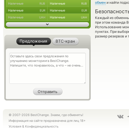
обмен
и найти подх
Наличные
Наличные
RUB
RUB
Наличные
Наличные
Безопасност
EUR
EUR
Наличные
Наличные
UAH
UAH
Каждый из обменны
при этом команда 
Использование мон
пунктах. При выбор
размер резервов и 
Предложения
BTC-кран
© 2007-2026 BestChange. Знаем, где обменять!
Информация на сайте предназначена для лиц 18+
Условия
&
Конфиденциальность