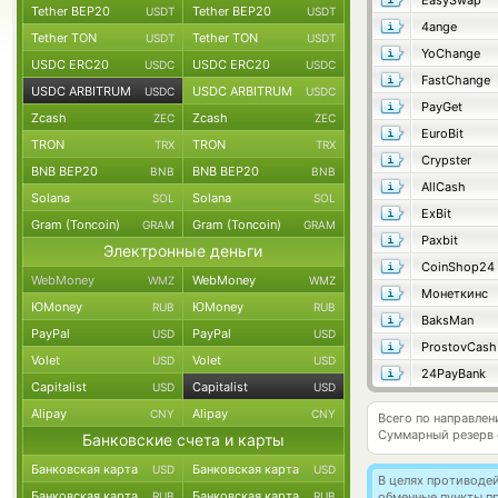
EasySwap
Tether BEP20
Tether BEP20
USDT
USDT
4ange
Tether TON
Tether TON
USDT
USDT
YoChange
USDC ERC20
USDC ERC20
USDC
USDC
FastChange
USDC ARBITRUM
USDC ARBITRUM
USDC
USDC
PayGet
Zcash
Zcash
ZEC
ZEC
EuroBit
TRON
TRON
TRX
TRX
Crypster
BNB BEP20
BNB BEP20
BNB
BNB
AllCash
Solana
Solana
SOL
SOL
ExBit
Gram (Toncoin)
Gram (Toncoin)
GRAM
GRAM
Paxbit
Электронные деньги
CoinShop24
WebMoney
WebMoney
WMZ
WMZ
Монеткинс
ЮMoney
ЮMoney
RUB
RUB
BaksMan
PayPal
PayPal
USD
USD
ProstovCash
Volet
Volet
USD
USD
24PayBank
Capitalist
Capitalist
USD
USD
Alipay
Alipay
CNY
CNY
Всего по направле
Суммарный резерв
Банковские счета и карты
Банковская карта
Банковская карта
USD
USD
В целях противоде
Банковская карта
Банковская карта
RUB
RUB
обменные пункты п