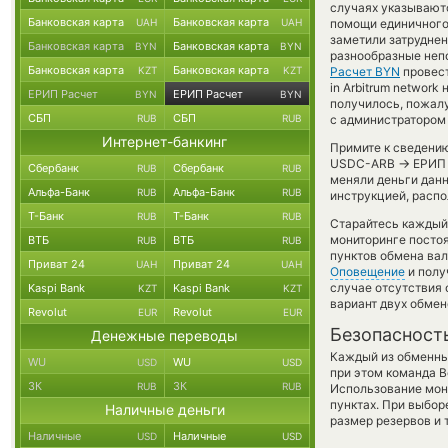
случаях указываютс
Банковская карта
Банковская карта
UAH
UAH
помощи единичного 
заметили затруднен
Банковская карта
Банковская карта
BYN
BYN
разнообразные непо
Банковская карта
Банковская карта
KZT
KZT
Расчет BYN
провест
in Arbitrum network
ЕРИП Расчет
ЕРИП Расчет
BYN
BYN
получилось, пожал
СБП
СБП
RUB
RUB
с администратором 
Интернет-банкинг
Примите к сведению
→
USDC-ARB
ЕРИП 
Сбербанк
Сбербанк
RUB
RUB
меняли деньги данн
Альфа-Банк
Альфа-Банк
RUB
RUB
инструкцией, распо
Т-Банк
Т-Банк
RUB
RUB
Старайтесь каждый
мониторинге посто
ВТБ
ВТБ
RUB
RUB
пунктов обмена вал
Приват 24
Приват 24
UAH
UAH
Оповещение
и полу
случае отсутствия
Kaspi Bank
Kaspi Bank
KZT
KZT
вариант двух обмен
Revolut
Revolut
EUR
EUR
Безопасност
Денежные переводы
Каждый из обменны
WU
WU
USD
USD
при этом команда 
ЗК
ЗК
RUB
RUB
Использование мон
пунктах. При выбор
Наличные деньги
размер резервов и 
Наличные
Наличные
USD
USD