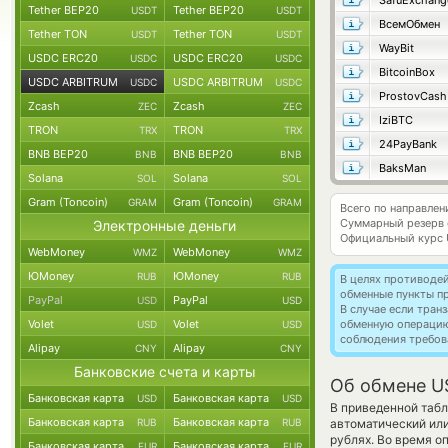
SafuExchang
Tether BEP20
Tether BEP20
USDT
USDT
ВсемОбмен
Tether TON
Tether TON
USDT
USDT
WayBit
USDC ERC20
USDC ERC20
USDC
USDC
BitcoinBox
USDC ARBITRUM
USDC ARBITRUM
USDC
USDC
ProstovCash
Zcash
Zcash
ZEC
ZEC
IziBTC
TRON
TRON
TRX
TRX
24PayBank
BNB BEP20
BNB BEP20
BNB
BNB
BaksMan
Solana
Solana
SOL
SOL
Gram (Toncoin)
Gram (Toncoin)
GRAM
GRAM
Всего по направле
Суммарный резерв
Электронные деньги
Официальный курс
WebMoney
WebMoney
WMZ
WMZ
ЮMoney
ЮMoney
RUB
RUB
В целях противоде
обменные пункты п
PayPal
PayPal
USD
USD
В случае если тра
Volet
Volet
обменную операци
USD
USD
соблюдения требов
Alipay
Alipay
CNY
CNY
Банковские счета и карты
Об обмене U
Банковская карта
Банковская карта
USD
USD
В приведенной табл
Банковская карта
Банковская карта
RUB
RUB
автоматический или
рублях. Во время о
Банковская карта
Банковская карта
EUR
EUR