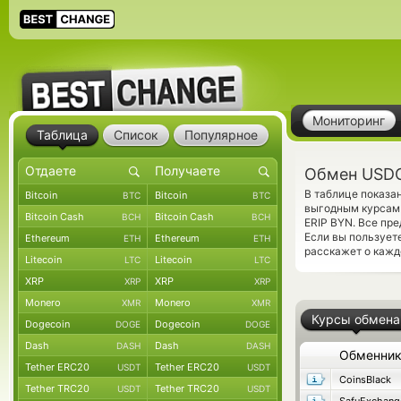
Мониторинг
Таблица
Список
Популярное
Обмен USDC
В таблице показа
Bitcoin
Bitcoin
BTC
BTC
выгодным курсам 
Bitcoin Cash
Bitcoin Cash
BCH
BCH
ERIP BYN. Все пр
Если вы пользует
Ethereum
Ethereum
ETH
ETH
расскажет о кажд
Litecoin
Litecoin
LTC
LTC
XRP
XRP
XRP
XRP
Monero
Monero
XMR
XMR
Курсы обмена
Dogecoin
Dogecoin
DOGE
DOGE
Dash
Dash
DASH
DASH
Обменни
Tether ERC20
Tether ERC20
USDT
USDT
CoinsBlack
Tether TRC20
Tether TRC20
USDT
USDT