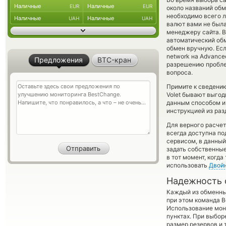
Наличные
Наличные
EUR
EUR
около названий обм
необходимо всего л
Наличные
Наличные
UAH
UAH
валют вами не был
менеджеру сайта. В
автоматический об
обмен вручную. Есл
network на Advance
Предложения
BTC-кран
разрешению проблем
вопроса.
Примите к сведению
Volet бывают выгод
данным способом и 
инструкцией из раз
Для верного расчет
всегда доступна п
сервисом, в данный
задать собственные
в тот момент, когда
использовать
Двой
Надежность 
Каждый из обменны
при этом команда 
Использование мон
пунктах. При выбор
размер резервов и 