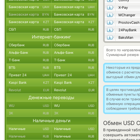
Coinfy
Банковская карта
Банковская карта
UAH
UAH
X-Pay
Банковская карта
Банковская карта
BYN
BYN
MChanger
Банковская карта
Банковская карта
KZT
KZT
ProstovCash
СБП
СБП
RUB
RUB
24PayBank
Интернет-банкинг
BaksMan
Сбербанк
Сбербанк
RUB
RUB
Всего по направле
Альфа-Банк
Альфа-Банк
RUB
RUB
Суммарный резерв
Т-Банк
Т-Банк
RUB
RUB
ВТБ
ВТБ
Некоторые из пред
RUB
RUB
обменов с расчето
Приват 24
Приват 24
UAH
UAH
выгодный обмен дл
Kaspi Bank
Kaspi Bank
KZT
KZT
В целях противоде
Revolut
Revolut
EUR
EUR
обменные пункты п
Денежные переводы
В случае если тра
обменную операци
WU
WU
USD
USD
соблюдения требов
ЗК
ЗК
RUB
RUB
Наличные деньги
Обмен USD C
Наличные
Наличные
USD
USD
В приведенной табл
совершить автомат
Наличные
Наличные
RUB
RUB
Во время выбора са