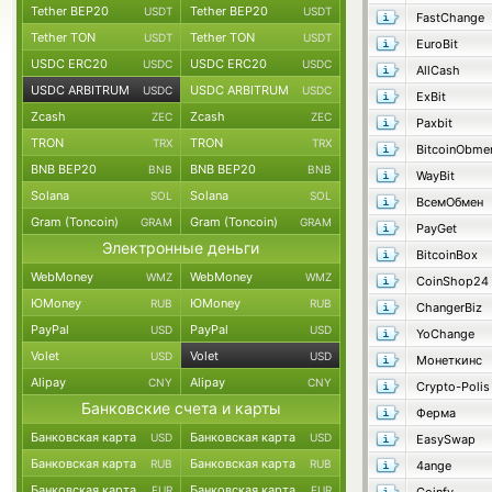
Tether BEP20
Tether BEP20
USDT
USDT
FastChange
Tether TON
Tether TON
USDT
USDT
EuroBit
USDC ERC20
USDC ERC20
USDC
USDC
AllCash
USDC ARBITRUM
USDC ARBITRUM
USDC
USDC
ExBit
Zcash
Zcash
ZEC
ZEC
Paxbit
TRON
TRON
TRX
TRX
BitcoinObme
BNB BEP20
BNB BEP20
BNB
BNB
WayBit
Solana
Solana
SOL
SOL
ВсемОбмен
Gram (Toncoin)
Gram (Toncoin)
GRAM
GRAM
PayGet
Электронные деньги
BitcoinBox
WebMoney
WebMoney
WMZ
WMZ
CoinShop24
ЮMoney
ЮMoney
RUB
RUB
ChangerBiz
PayPal
PayPal
USD
USD
YoChange
Volet
Volet
USD
USD
Монеткинс
Alipay
Alipay
CNY
CNY
Crypto-Polis
Банковские счета и карты
Ферма
Банковская карта
Банковская карта
USD
USD
EasySwap
Банковская карта
Банковская карта
RUB
RUB
4ange
Банковская карта
Банковская карта
EUR
EUR