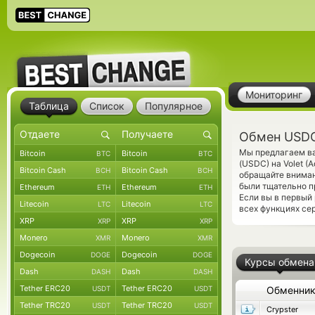
Мониторинг
Таблица
Список
Популярное
Обмен USDC
Мы предлагаем ва
Bitcoin
Bitcoin
BTC
BTC
(USDC) на Volet (
Bitcoin Cash
Bitcoin Cash
BCH
BCH
обращайте вниман
были тщательно п
Ethereum
Ethereum
ETH
ETH
Если вы в первый
Litecoin
Litecoin
LTC
LTC
всех функциях се
XRP
XRP
XRP
XRP
Monero
Monero
XMR
XMR
Dogecoin
Dogecoin
DOGE
DOGE
Курсы обмена
Dash
Dash
DASH
DASH
Tether ERC20
Tether ERC20
USDT
USDT
Обменни
Tether TRC20
Tether TRC20
USDT
USDT
Crypster