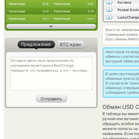
Котлета
Наличные
Наличные
RUB
RUB
Pocket-Exch
Наличные
Наличные
EUR
EUR
LuckyChang
Наличные
Наличные
UAH
UAH
Всего по направле
Суммарный резерв
Курс обмена
AVAX/
Предложения
BTC-кран
Некоторые из пред
обменов с расчето
выгодный обмен дл
В целях противоде
обменные пункты п
В случае если тра
обменную операци
соблюдения требов
Обмен USD C
В таблице вы имеет
ручной или автомат
обращать особое вн
можете попасть на 
названием. Если по
же обратитесь к ег