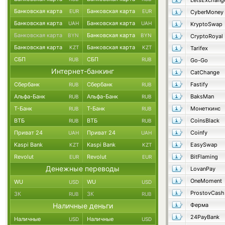
LetsExchang
Банковская карта
Банковская карта
EUR
EUR
CyberMoney
Банковская карта
Банковская карта
UAH
UAH
KryptoSwap
Банковская карта
Банковская карта
BYN
BYN
CryptoRoyal
Банковская карта
Банковская карта
KZT
KZT
Tarifex
СБП
СБП
RUB
RUB
Go-Go
Интернет-банкинг
CatChange
Сбербанк
Сбербанк
Fastify
RUB
RUB
Альфа-Банк
Альфа-Банк
BaksMan
RUB
RUB
Т-Банк
Т-Банк
Монеткинс
RUB
RUB
ВТБ
ВТБ
CoinsBlack
RUB
RUB
Приват 24
Приват 24
Coinfy
UAH
UAH
Kaspi Bank
Kaspi Bank
EasySwap
KZT
KZT
Revolut
Revolut
BitFlaming
EUR
EUR
Денежные переводы
LovanPay
OneMoment
WU
WU
USD
USD
ProstovCash
ЗК
ЗК
RUB
RUB
Наличные деньги
Ферма
24PayBank
Наличные
Наличные
USD
USD