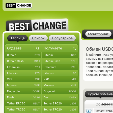
Мониторинг
Таблица
Список
Популярное
Обмен USDC
В таблице ниже у
Bitcoin
Bitcoin
BTC
BTC
самому выгодному
Bitcoin Cash
Bitcoin Cash
BCH
BCH
также и на резер
проверены предс
Ethereum
Ethereum
ETH
ETH
Если вы пользует
Litecoin
Litecoin
LTC
LTC
рассказывающее о
XRP
XRP
XRP
XRP
Monero
Monero
XMR
XMR
Dogecoin
Dogecoin
DOGE
DOGE
Курсы обмена
Dash
Dash
DASH
DASH
Tether ERC20
Tether ERC20
USDT
USDT
Обменни
Tether TRC20
Tether TRC20
USDT
USDT
Ins