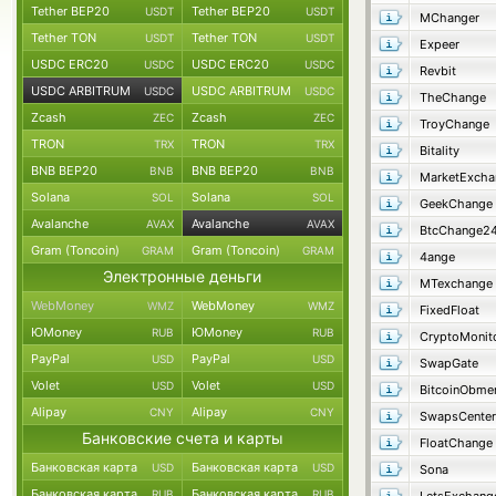
Tether BEP20
Tether BEP20
USDT
USDT
MChanger
Tether TON
Tether TON
USDT
USDT
Expeer
USDC ERC20
USDC ERC20
USDC
USDC
Revbit
USDC ARBITRUM
USDC ARBITRUM
USDC
USDC
TheChange
Zcash
Zcash
ZEC
ZEC
TroyChange
TRON
TRON
TRX
TRX
Bitality
BNB BEP20
BNB BEP20
BNB
BNB
MarketExcha
Solana
Solana
SOL
SOL
GeekChange
Avalanche
Avalanche
AVAX
AVAX
BtcChange2
Gram (Toncoin)
Gram (Toncoin)
GRAM
GRAM
4ange
Электронные деньги
MTexchange
WebMoney
WebMoney
WMZ
WMZ
FixedFloat
ЮMoney
ЮMoney
RUB
RUB
CryptoMonit
PayPal
PayPal
USD
USD
SwapGate
Volet
Volet
USD
USD
BitcoinObme
Alipay
Alipay
CNY
CNY
SwapsCenter
Банковские счета и карты
FloatChange
Банковская карта
Банковская карта
USD
USD
Sona
Банковская карта
Банковская карта
RUB
RUB