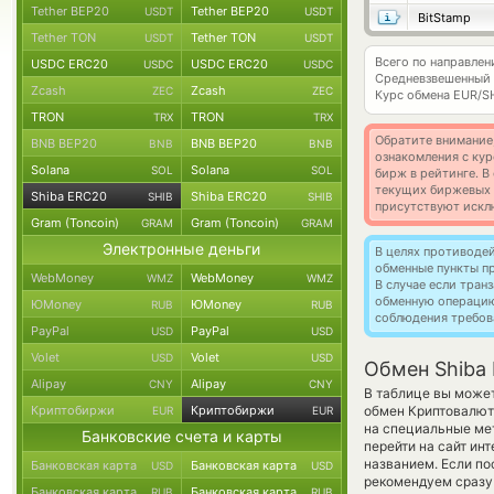
Tether BEP20
Tether BEP20
USDT
USDT
BitStamp
Tether TON
Tether TON
USDT
USDT
Всего по направлен
USDC ERC20
USDC ERC20
USDC
USDC
Средневзвешенный 
Zcash
Zcash
ZEC
ZEC
Курс обмена
EUR/S
TRON
TRON
TRX
TRX
Обратите внимание
BNB BEP20
BNB BEP20
BNB
BNB
ознакомления с кур
Solana
Solana
SOL
SOL
бирж в рейтинге. В
текущих биржевых ц
Shiba ERC20
Shiba ERC20
SHIB
SHIB
присутствуют искл
Gram (Toncoin)
Gram (Toncoin)
GRAM
GRAM
Электронные деньги
В целях противоде
обменные пункты п
WebMoney
WebMoney
WMZ
WMZ
В случае если тра
обменную операци
ЮMoney
ЮMoney
RUB
RUB
соблюдения требов
PayPal
PayPal
USD
USD
Volet
Volet
USD
USD
Обмен Shiba 
Alipay
Alipay
CNY
CNY
В таблице вы может
Криптобиржи
Криптобиржи
обмен Криптовалют
EUR
EUR
на специальные мет
Банковские счета и карты
перейти на сайт ин
названием. Если по
Банковская карта
Банковская карта
USD
USD
рекомендуем сразу 
Банковская карта
Банковская карта
RUB
RUB