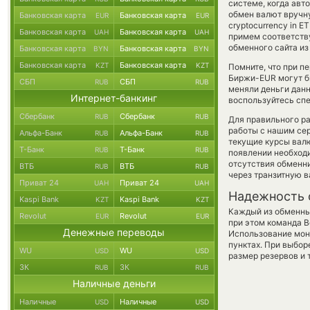
системе, когда ав
обмен валют вручну
Банковская карта
Банковская карта
EUR
EUR
cryptocurrency in 
Банковская карта
Банковская карта
UAH
UAH
примем соответств
обменного сайта из
Банковская карта
Банковская карта
BYN
BYN
Банковская карта
Банковская карта
KZT
KZT
Помните, что при п
Биржи-EUR могут бы
СБП
СБП
RUB
RUB
меняли деньги данн
Интернет-банкинг
воспользуйтесь спе
Сбербанк
Сбербанк
RUB
RUB
Для правильного ра
работы с нашим сер
Альфа-Банк
Альфа-Банк
RUB
RUB
текущие курсы вал
Т-Банк
Т-Банк
RUB
RUB
появлении необходи
отсутствия обменн
ВТБ
ВТБ
RUB
RUB
через транзитную в
Приват 24
Приват 24
UAH
UAH
Надежность 
Kaspi Bank
Kaspi Bank
KZT
KZT
Каждый из обменны
Revolut
Revolut
EUR
EUR
при этом команда 
Денежные переводы
Использование мон
пунктах. При выбор
WU
WU
USD
USD
размер резервов и 
ЗК
ЗК
RUB
RUB
Наличные деньги
Наличные
Наличные
USD
USD