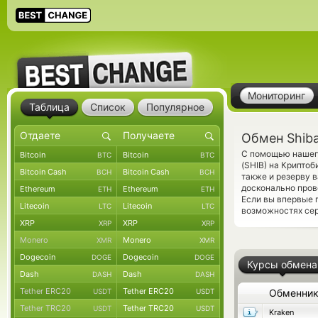
Мониторинг
Таблица
Список
Популярное
Обмен Shib
С помощью нашего
Bitcoin
Bitcoin
BTC
BTC
(SHIB) на Крипто
Bitcoin Cash
Bitcoin Cash
BCH
BCH
также и резерву 
досконально пров
Ethereum
Ethereum
ETH
ETH
Если вы впервые 
Litecoin
Litecoin
LTC
LTC
возможностях сер
XRP
XRP
XRP
XRP
Monero
Monero
XMR
XMR
Dogecoin
Dogecoin
DOGE
DOGE
Курсы обмена
Dash
Dash
DASH
DASH
Tether ERC20
Tether ERC20
USDT
USDT
Обменни
Tether TRC20
Tether TRC20
USDT
USDT
Kraken