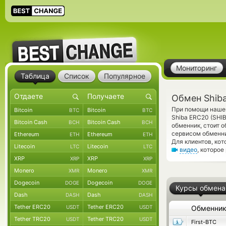
Мониторинг
Таблица
Список
Популярное
Обмен Shiba
При помощи нашег
Bitcoin
Bitcoin
BTC
BTC
Shiba ERC20 (SHI
Bitcoin Cash
Bitcoin Cash
BCH
BCH
обменник, стоит 
сервисом обменни
Ethereum
Ethereum
ETH
ETH
Для клиентов, ко
Litecoin
Litecoin
LTC
LTC
видео
, которое
XRP
XRP
XRP
XRP
Monero
Monero
XMR
XMR
Dogecoin
Dogecoin
DOGE
DOGE
Курсы обмена
Dash
Dash
DASH
DASH
Tether ERC20
Tether ERC20
USDT
USDT
Обменни
Tether TRC20
Tether TRC20
USDT
USDT
First-BTC