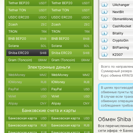
Tether BEP20
Tether BEP20
USDT
USDT
UAchanger
Tether TON
Tether TON
USDT
USDT
NextBit
USDC ERC20
USDC ERC20
USDC
USDC
ObmenMone
Zcash
Zcash
ZEC
ZEC
CashRocket
TRON
TRON
TRX
TRX
Bitality
BNB BEP20
BNB BEP20
BNB
BNB
CryptoGin
Solana
Solana
SOL
SOL
BitFlaming
Shiba ERC20
Shiba ERC20
SHIB
SHIB
KZ007
Gram (Toncoin)
Gram (Toncoin)
GRAM
GRAM
Электронные деньги
Всего по направлен
Суммарный резерв
WebMoney
WebMoney
WMZ
WMZ
Курс обмена
KRW/S
ЮMoney
ЮMoney
RUB
RUB
В целях противоде
PayPal
PayPal
USD
USD
обменные пункты п
Volet
Volet
USD
USD
В случае если тра
обменную операци
Alipay
Alipay
CNY
CNY
соблюдения требов
Банковские счета и карты
Банковская карта
Банковская карта
Обмен Shiba 
USD
USD
Банковская карта
Банковская карта
RUB
RUB
Все перечисленные 
→
сети эфира
Банко
Банковская карта
Банковская карта
EUR
EUR