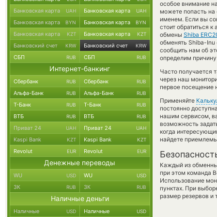
особое внимание на
Банковская карта
Банковская карта
UAH
UAH
можете попасть на 
именем. Если вы со
Банковская карта
Банковская карта
BYN
BYN
стоит обратиться к
Банковская карта
Банковская карта
KZT
KZT
обмены
Shiba ERC2
обменять Shiba-Inu 
Банковский счет
Банковский счет
KRW
KRW
сообщить нам об э
СБП
СБП
RUB
RUB
определим причину 
Интернет-банкинг
Часто получается т
через наш монитори
Сбербанк
Сбербанк
RUB
RUB
первое посещение н
Альфа-Банк
Альфа-Банк
RUB
RUB
Применяйте
Кальку
Т-Банк
Т-Банк
RUB
RUB
постоянно доступн
нашим сервисом, в
ВТБ
ВТБ
RUB
RUB
возможность задать
Приват 24
Приват 24
UAH
UAH
когда интересующий
найдете приемлемы
Kaspi Bank
Kaspi Bank
KZT
KZT
Revolut
Revolut
EUR
EUR
Безопасност
Денежные переводы
Каждый из обменны
при этом команда 
WU
WU
USD
USD
Использование мон
ЗК
ЗК
RUB
RUB
пунктах. При выбор
размер резервов и 
Наличные деньги
Наличные
Наличные
USD
USD